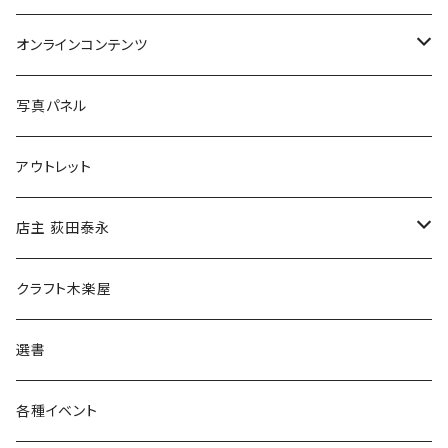
Tシャツ
バッグ
オンラインコンテンツ
ブックカバー
冒険クロストーク
写真パネル
マグカップ
アウトレット
傘
店主 荻田泰永
食料品
書籍
クラフト木楽屋
その他
ウェア
選書
各種イベント