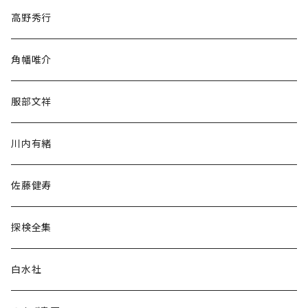
随筆・ノンフィクション・その他
高野秀行
旅行・紀行
角幡唯介
人文・社会
服部文祥
歴史・考古学
川内有緒
宗教・哲学・思想
佐藤健寿
民族・風習
探検全集
言語・ことば
白水社
政治・経済