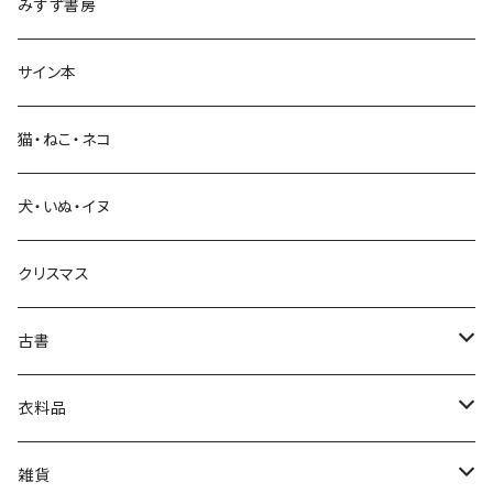
みすず書房
経営・マネジメント
サイン本
科学・技術
猫・ねこ・ネコ
教育・教養
犬・いぬ・イヌ
生活・暮らし
クリスマス
芸術・絵画・写真
古書
絵本・児童書
娯楽・エンターテインメント
古書セット
衣料品
美術
POLEWARDS
雑貨