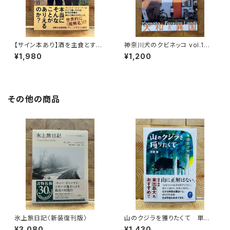
【サイン本あり】酒を主食とする
神奈川犬のクビネッコ vol.1
人々 エチオピアの科学的秘境
特集：大和と異国
¥1,980
¥1,200
を旅する
その他の商品
氷上旅日記〈新装復刊版〉
山のクジラを獲りたくて 単独
忍び猟記（文庫版）
¥3,080
¥1,430