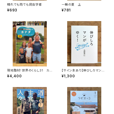
晴れでも雨でも昆虫学者
一瞬の夏 上
¥693
¥781
現地取材！世界のくらし31 カナ
【サイン本あり】伸びしろマンが
ダ
ゆく！
¥4,400
¥1,300