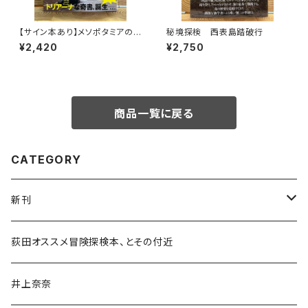
【サイン本あり】メソポタミアの
秘境探検 西表島踏破行
ボート三人男
¥2,420
¥2,750
商品一覧に戻る
CATEGORY
新刊
和書
荻田オススメ冒険探検本、とその付近
文学・小説・物語
井上奈奈