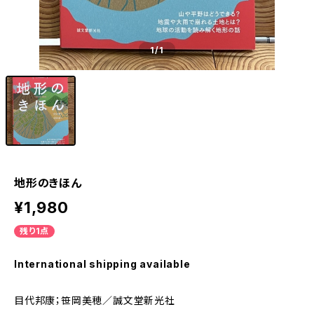
1
/1
地形のきほん
¥1,980
残り1点
International shipping available
目代邦康；笹岡美穂／誠文堂新光社