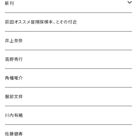
新刊
和書
荻田オススメ冒険探検本、とその付近
文学・小説・物語
井上奈奈
随筆・ノンフィクション・その他
高野秀行
旅行・紀行
角幡唯介
人文・社会
服部文祥
歴史・考古学
川内有緒
宗教・哲学・思想
佐藤健寿