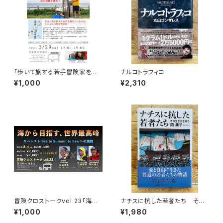
「歩いて旅する若手冒険家を青
ナルコトラフィコ
田買い！平井佑樹 × 荻田泰永」
¥1,000
¥2,310
録画視聴権
冒険クロストークvol.23「海か
ナチスに抗した若者たち その
ら目指す、世界最高峰」録画視聴
生き方を問う
¥1,000
¥1,980
権