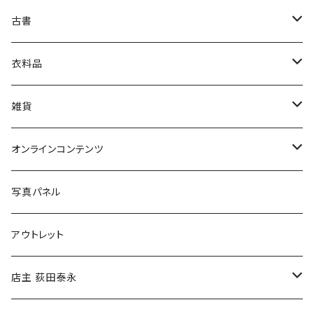
古書
絵本・児童書
娯楽・エンターテインメント
古書セット
衣料品
美術
POLEWARDS
雑貨
Tシャツ
バッグ
オンラインコンテンツ
ブックカバー
冒険クロストーク
写真パネル
マグカップ
アウトレット
傘
店主 荻田泰永