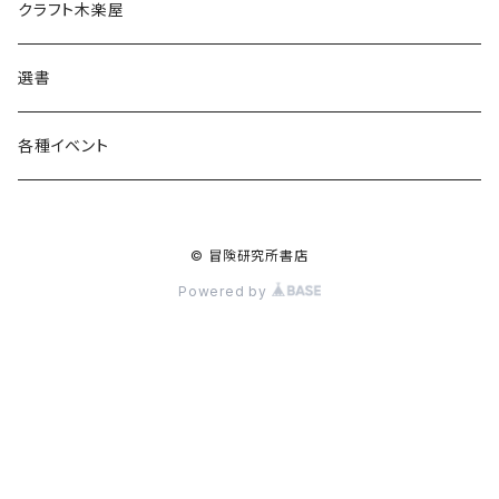
食料品
書籍
クラフト木楽屋
その他
ウェア
選書
各種イベント
© 冒険研究所書店
Powered by