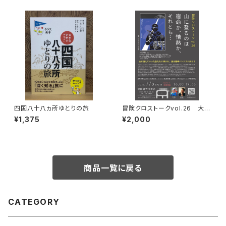
四国八十八ヵ所ゆとりの旅
冒険クロストークvol.26 大石
明弘「山に登るのは 宿命か、情
¥1,375
¥2,000
熱か、それとも…」録画視聴権
商品一覧に戻る
CATEGORY