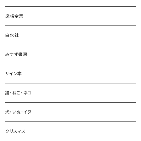
民族・風習
探検全集
言語・ことば
白水社
政治・経済
みすず書房
経営・マネジメント
サイン本
科学・技術
猫・ねこ・ネコ
教育・教養
犬・いぬ・イヌ
生活・暮らし
クリスマス
芸術・絵画・写真