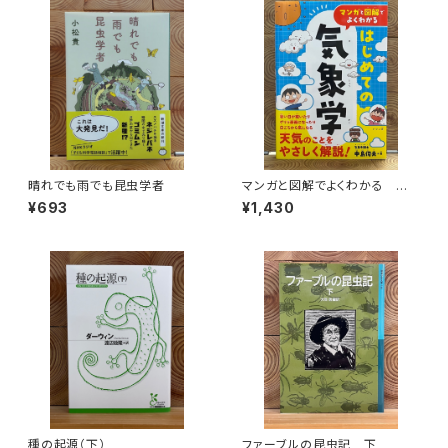
晴れでも雨でも昆虫学者
マンガと図解でよくわかる はじ
めての気象学
¥693
¥1,430
種の起源（下）
ファーブルの昆虫記 下