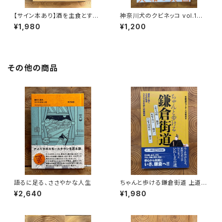
【サイン本あり】酒を主食とする
神奈川犬のクビネッコ vol.1
人々 エチオピアの科学的秘境
特集：大和と異国
¥1,980
¥1,200
を旅する
その他の商品
語るに足る、ささやかな人生
ちゃんと歩ける鎌倉街道 上道・
中道・下道
¥2,640
¥1,980