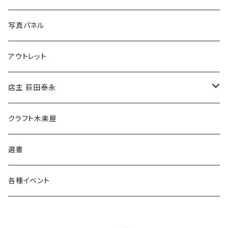
ブックカバー
冒険クロストーク
写真パネル
マグカップ
アウトレット
傘
店主 荻田泰永
食料品
書籍
クラフト木楽屋
その他
ウェア
選書
各種イベント