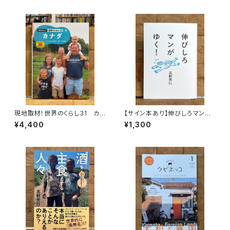
現地取材！世界のくらし31 カナ
【サイン本あり】伸びしろマンが
ダ
ゆく！
¥4,400
¥1,300