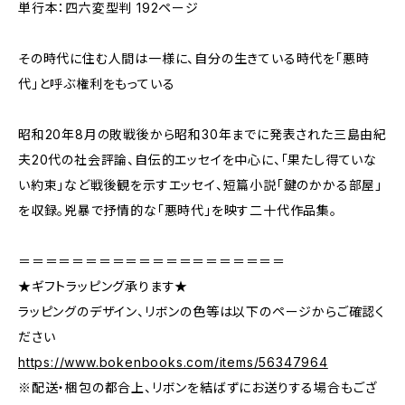
単行本：四六変型判 192ページ
その時代に住む人間は一様に、自分の生きている時代を「悪時
代」と呼ぶ権利をもっている
昭和20年8月の敗戦後から昭和30年までに発表された三島由紀
夫20代の社会評論、自伝的エッセイを中心に、「果たし得ていな
い約束」など戦後観を示すエッセイ、短篇小説「鍵のかかる部屋」
を収録。兇暴で抒情的な「悪時代」を映す二十代作品集。
＝＝＝＝＝＝＝＝＝＝＝＝＝＝＝＝＝＝＝＝
★ギフトラッピング承ります★
ラッピングのデザイン、リボンの色等は以下のページからご確認く
ださい
https://www.bokenbooks.com/items/56347964
※配送・梱包の都合上、リボンを結ばずにお送りする場合もござ