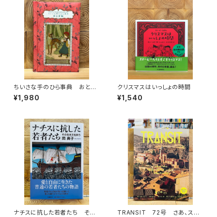
ちいさな手のひら事典 おとぎ
クリスマスはいっしょの時間
話
¥1,980
¥1,540
ナチスに抗した若者たち その
TRANSIT 72号 さあ、スペ