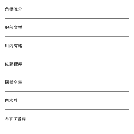
旅行・紀行
角幡唯介
人文・社会
服部文祥
歴史・考古学
川内有緒
宗教・哲学・思想
佐藤健寿
民族・風習
探検全集
言語・ことば
白水社
政治・経済
みすず書房
経営・マネジメント