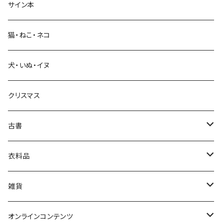
サイン本
科学・技術
猫・ねこ・ネコ
教育・教養
犬・いぬ・イヌ
生活・暮らし
クリスマス
芸術・絵画・写真
古書
絵本・児童書
娯楽・エンターテインメント
古書セット
衣料品
美術
POLEWARDS
雑貨
Tシャツ
バッグ
オンラインコンテンツ