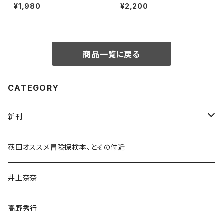
生き方を問う
インへ！ 太陽と海と土の国
¥1,980
¥2,200
商品一覧に戻る
CATEGORY
新刊
和書
荻田オススメ冒険探検本、とその付近
文学・小説・物語
井上奈奈
随筆・ノンフィクション・その他
高野秀行