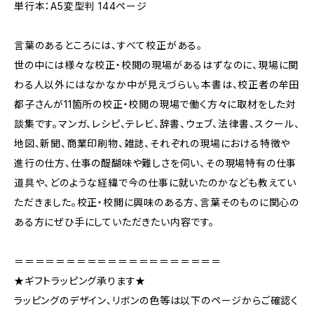
単行本：A5変型判 144ページ
言葉のあるところには、すべて校正がある。
世の中には様々な校正・校閲の現場があるはずなのに、現場に関
わる人以外にはなかなか中が見えづらい。本書は、校正者の牟田
都子さんが11箇所の校正・校閲の現場で働く方々に取材をした対
談集です。マンガ、レシピ、テレビ、辞書、ウェブ、法律書、スクール、
地図、新聞、商業印刷物、雑誌、それぞれの現場における特徴や
進行の仕方、仕事の醍醐味や難しさを伺い、その現場特有の仕事
道具や、どのような経緯で今の仕事に就いたのかなども教えてい
ただきました。校正・校閲に興味のある方、言葉そのものに関心の
ある方にぜひ手にしていただきたい内容です。
＝＝＝＝＝＝＝＝＝＝＝＝＝＝＝＝＝＝＝＝
★ギフトラッピング承ります★
ラッピングのデザイン、リボンの色等は以下のページからご確認く