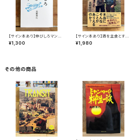
【サイン本あり】伸びしろマンが
【サイン本あり】酒を主食とする
ゆく！
人々 エチオピアの科学的秘境
¥1,300
¥1,980
を旅する
その他の商品