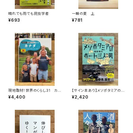
晴れでも雨でも昆虫学者
一瞬の夏 上
¥693
¥781
現地取材！世界のくらし31 カナ
【サイン本あり】メソポタミアの
ダ
ボート三人男
¥4,400
¥2,420