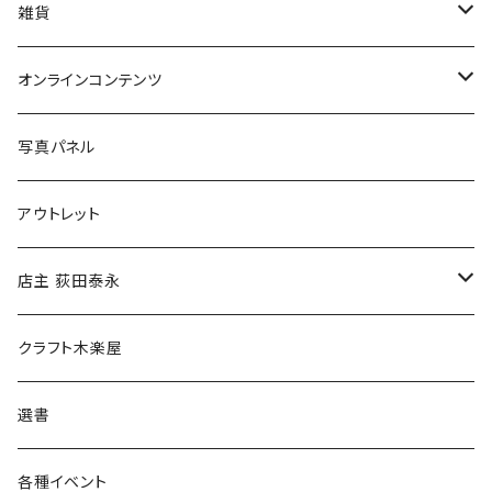
美術
POLEWARDS
雑貨
Tシャツ
バッグ
オンラインコンテンツ
ブックカバー
冒険クロストーク
写真パネル
マグカップ
アウトレット
傘
店主 荻田泰永
食料品
書籍
クラフト木楽屋
その他
ウェア
選書
各種イベント