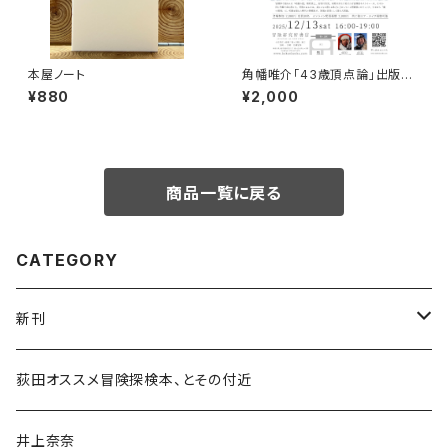
本屋ノート
角幡唯介「43歳頂点論」出版記
念トークイベント録画視聴権
¥880
¥2,000
商品一覧に戻る
CATEGORY
新刊
和書
荻田オススメ冒険探検本、とその付近
文学・小説・物語
井上奈奈