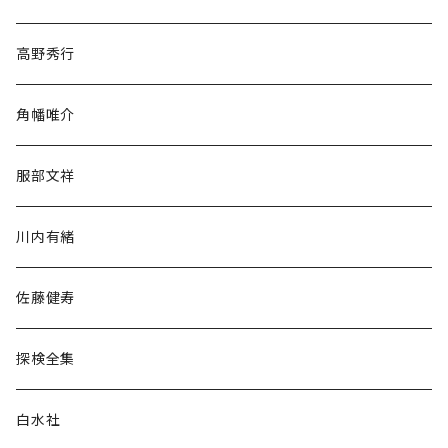
随筆・ノンフィクション・その他
高野秀行
旅行・紀行
角幡唯介
人文・社会
服部文祥
歴史・考古学
川内有緒
宗教・哲学・思想
佐藤健寿
民族・風習
探検全集
言語・ことば
白水社
政治・経済