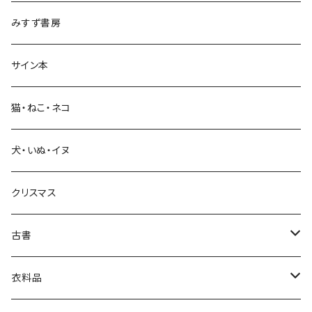
みすず書房
経営・マネジメント
サイン本
科学・技術
猫・ねこ・ネコ
教育・教養
犬・いぬ・イヌ
生活・暮らし
クリスマス
芸術・絵画・写真
古書
絵本・児童書
娯楽・エンターテインメント
古書セット
衣料品