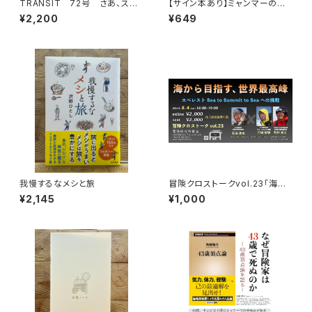
TRANSIT 72号 さあ、スペ
【サイン本あり】ミャンマーの柳
インへ！ 太陽と海と土の国
生一族
¥2,200
¥649
我慢するなメシと旅
冒険クロストークvol.23「海か
ら目指す、世界最高峰」録画視聴
¥2,145
¥1,000
権