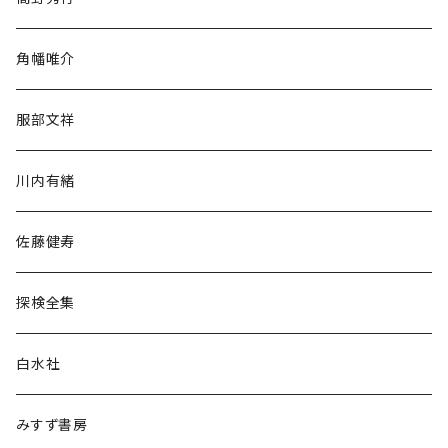
旅行・紀行
角幡唯介
人文・社会
服部文祥
歴史・考古学
川内有緒
宗教・哲学・思想
佐藤健寿
民族・風習
探検全集
言語・ことば
白水社
政治・経済
みすず書房
経営・マネジメント