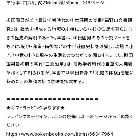
単行本：四六判 縦216mm 横153mm 316ページ
柳田國男が若き農政学者時代の中世荘園の覚書『高野山文書研
究』は、社会を構成する地域の末端にいる〈村〉の住民の暮らし向
きの歴史の解明であった。本書は、柳田國男のその研究ノートを
もとに、紀伊・和泉・備後などの中世荘園史料を渉猟し、現地に赴
き、〈中世の村〉と現在の生活とのつながりを調査する。また、柳田
国男最初期の著作『三倉沿革』は、農政学者時代の自筆の未発表
草稿として知られるが、本書では柳田自身の「飢饉の体験」を底に
秘めたこの草稿の持つ意味を探索する。
＝＝＝＝＝＝＝＝＝＝＝＝＝＝＝＝＝＝＝＝
★ギフトラッピング承ります★
ラッピングのデザイン、リボンの色等は以下のページからご確認く
ださい
https://www.bokenbooks.com/items/56347964