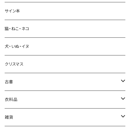
サイン本
科学・技術
猫・ねこ・ネコ
教育・教養
犬・いぬ・イヌ
生活・暮らし
クリスマス
芸術・絵画・写真
古書
絵本・児童書
娯楽・エンターテインメント
古書セット
衣料品
美術
POLEWARDS
雑貨