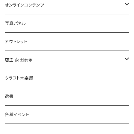
Tシャツ
バッグ
オンラインコンテンツ
ブックカバー
冒険クロストーク
写真パネル
マグカップ
アウトレット
傘
店主 荻田泰永
食料品
書籍
クラフト木楽屋
その他
ウェア
選書
各種イベント