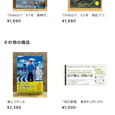
TRANSIT 67号 新時代の
TRANSIT 63号 熱狂アジア
中欧浪漫紀行 ポーランド、チェ
の秘境へ
¥1,980
¥1,980
コ、スロバキア、ハンガリー
その他の商品
青とうずしお
「改訂新版 東京わざわざ行き
たい街の本屋さん」出版記念ト
¥2,365
¥1,000
ークイベント録画視聴権