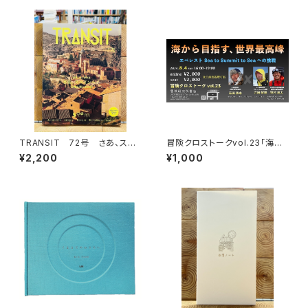
TRANSIT 72号 さあ、スペ
冒険クロストークvol.23「海か
インへ！ 太陽と海と土の国
ら目指す、世界最高峰」録画視聴
¥2,200
¥1,000
権