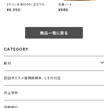
【サイン本受付中】くままでのお
本屋ノート
さらい〈特装新版〉
¥6,050
¥880
商品一覧に戻る
CATEGORY
新刊
和書
荻田オススメ冒険探検本、とその付近
文学・小説・物語
井上奈奈
随筆・ノンフィクション・その他
高野秀行