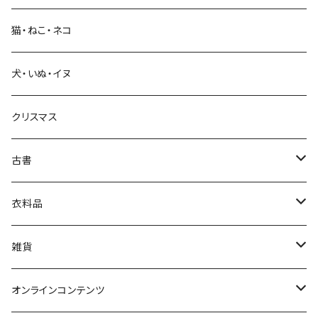
猫・ねこ・ネコ
教育・教養
犬・いぬ・イヌ
生活・暮らし
クリスマス
芸術・絵画・写真
古書
絵本・児童書
娯楽・エンターテインメント
古書セット
衣料品
美術
POLEWARDS
雑貨
Tシャツ
バッグ
オンラインコンテンツ