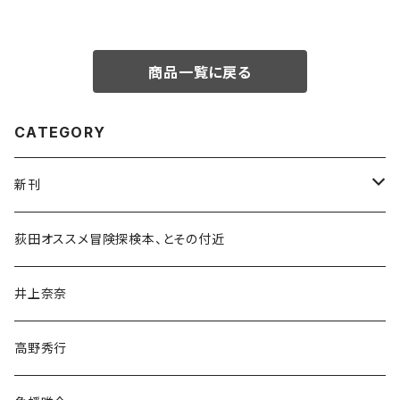
商品一覧に戻る
CATEGORY
新刊
和書
荻田オススメ冒険探検本、とその付近
文学・小説・物語
井上奈奈
随筆・ノンフィクション・その他
高野秀行
旅行・紀行