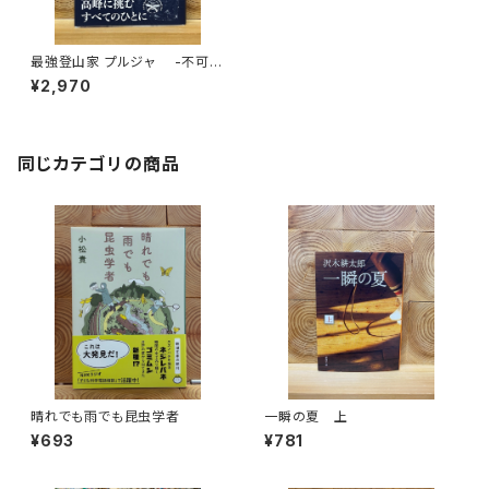
最強登山家 プルジャ -不可能
を可能にした男-
¥2,970
同じカテゴリの商品
晴れでも雨でも昆虫学者
一瞬の夏 上
¥693
¥781