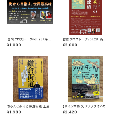
冒険クロストークvol.23「海か
冒険クロストークvol.28「高野
ら目指す、世界最高峰」録画視聴
秀行の旅の流儀」録画視聴権
¥1,000
¥2,000
権
ちゃんと歩ける鎌倉街道 上道・
【サイン本あり】メソポタミアの
中道・下道
ボート三人男
¥1,980
¥2,420