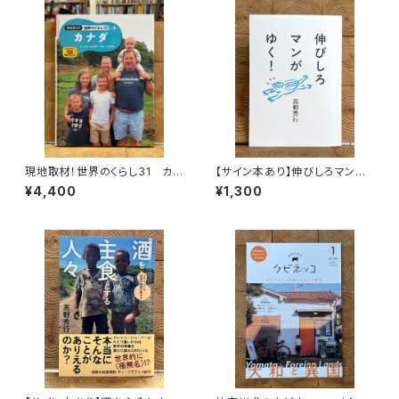
現地取材！世界のくらし31 カナ
【サイン本あり】伸びしろマンが
ダ
ゆく！
¥4,400
¥1,300