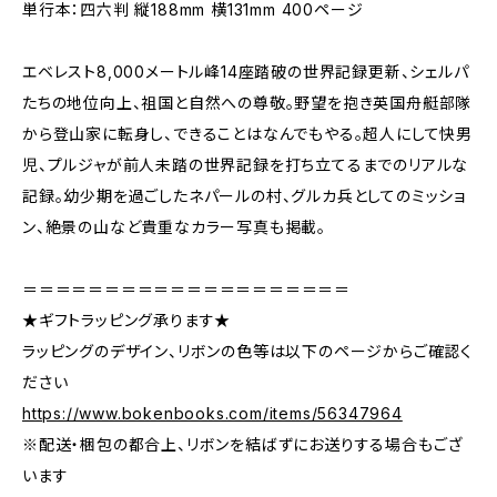
単行本：四六判 縦188mm 横131mm 400ページ
エベレスト8,000メートル峰14座踏破の世界記録更新、シェルパ
たちの地位向上、祖国と自然への尊敬。野望を抱き英国舟艇部隊
から登山家に転身し、できることはなんでもやる。超人にして快男
児、プルジャが前人未踏の世界記録を打ち立てるまでのリアルな
記録。幼少期を過ごしたネパールの村、グルカ兵としてのミッショ
ン、絶景の山など貴重なカラー写真も掲載。
＝＝＝＝＝＝＝＝＝＝＝＝＝＝＝＝＝＝＝＝
★ギフトラッピング承ります★
ラッピングのデザイン、リボンの色等は以下のページからご確認く
ださい
https://www.bokenbooks.com/items/56347964
※配送・梱包の都合上、リボンを結ばずにお送りする場合もござ
います