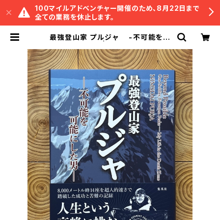
100マイルアドベンチャー開催のため、8月22日まで
全ての業務を休止します。
最強登山家 プルジャ -不可能を可
能にした男- | 冒険研究所書店