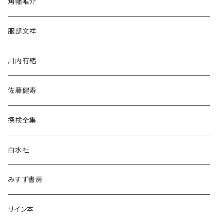
角幡唯介
人文・社会
服部文祥
歴史・考古学
川内有緒
宗教・哲学・思想
佐藤健寿
民族・風習
探検全集
言語・ことば
白水社
政治・経済
みすず書房
経営・マネジメント
サイン本
科学・技術