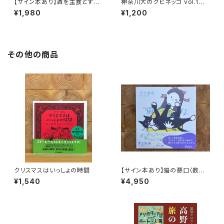
【サイン本あり】酒を主食とする
神奈川犬のクビネッコ vol.1
人々 エチオピアの科学的秘境
特集：大和と異国
¥1,980
¥1,200
を旅する
その他の商品
クリスマスはいっしょの時間
【サイン本あり】猫の悪口〈数量
限定・オリジナルトート付き〉
¥1,540
¥4,950