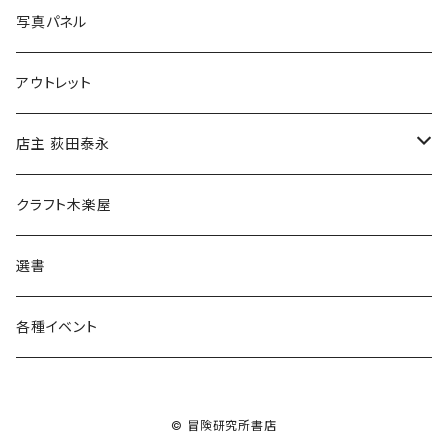
ブックカバー
冒険クロストーク
写真パネル
マグカップ
アウトレット
傘
店主 荻田泰永
食料品
書籍
クラフト木楽屋
その他
ウェア
選書
各種イベント
© 冒険研究所書店