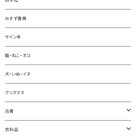
政治・経済
みすず書房
経営・マネジメント
サイン本
科学・技術
猫・ねこ・ネコ
教育・教養
犬・いぬ・イヌ
生活・暮らし
クリスマス
芸術・絵画・写真
古書
絵本・児童書
娯楽・エンターテインメント
古書セット
衣料品