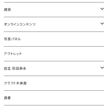
美術
POLEWARDS
雑貨
Tシャツ
バッグ
オンラインコンテンツ
ブックカバー
冒険クロストーク
写真パネル
マグカップ
アウトレット
傘
店主 荻田泰永
食料品
書籍
クラフト木楽屋
その他
ウェア
選書