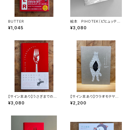
BUTTER
絵本 PIHOTEK（ピヒュッティ）
北極を風と歩く
¥1,045
¥3,080
【サイン本あり】うさぎまでのお
【サイン本あり】ウラオモテヤマ
さらい［通常版］
ネコ
¥3,080
¥2,200