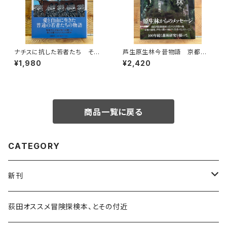
ナチスに抗した若者たち その
芦生原生林今昔物語 京都大
生き方を問う
学芦生演習林から研究林へ
¥1,980
¥2,420
商品一覧に戻る
CATEGORY
新刊
和書
荻田オススメ冒険探検本、とその付近