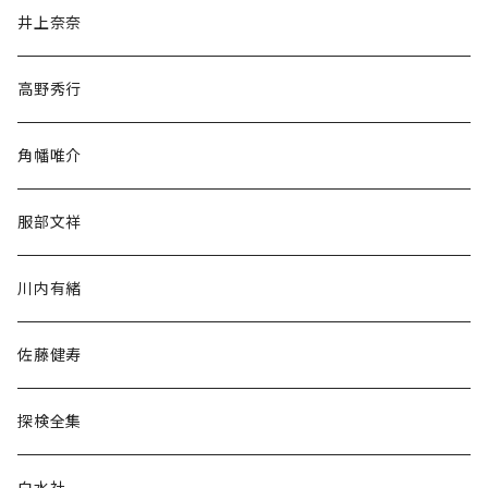
文学・小説・物語
井上奈奈
随筆・ノンフィクション・その他
高野秀行
旅行・紀行
角幡唯介
人文・社会
服部文祥
歴史・考古学
川内有緒
宗教・哲学・思想
佐藤健寿
民族・風習
探検全集
言語・ことば
白水社