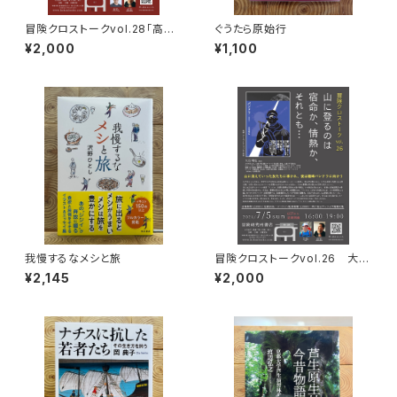
冒険クロストークvol.28「高野
ぐうたら原始行
秀行の旅の流儀」録画視聴権
¥2,000
¥1,100
我慢するなメシと旅
冒険クロストークvol.26 大石
明弘「山に登るのは 宿命か、情
¥2,145
¥2,000
熱か、それとも…」録画視聴権