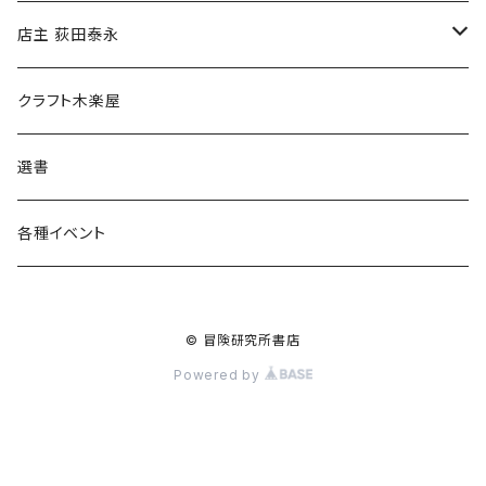
傘
店主 荻田泰永
食料品
書籍
クラフト木楽屋
その他
ウェア
選書
各種イベント
© 冒険研究所書店
Powered by