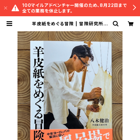
100マイルアドベンチャー開催のため、8月22日まで
全ての業務を休止します。
羊皮紙をめぐる冒険 | 冒険研究所書
店