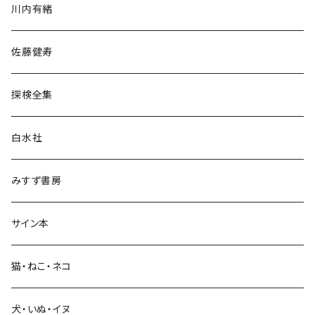
川内有緒
宗教・哲学・思想
佐藤健寿
民族・風習
探検全集
言語・ことば
白水社
政治・経済
みすず書房
経営・マネジメント
サイン本
科学・技術
猫・ねこ・ネコ
教育・教養
犬・いぬ・イヌ