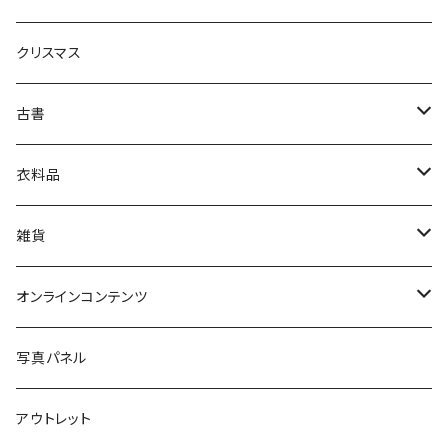
生活・暮らし
クリスマス
芸術・絵画・写真
古書
絵本・児童書
娯楽・エンターテインメント
古書セット
衣料品
美術
POLEWARDS
雑貨
Tシャツ
バッグ
オンラインコンテンツ
ブックカバー
冒険クロストーク
写真パネル
マグカップ
アウトレット