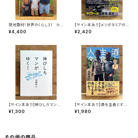
現地取材！世界のくらし31 カナ
【サイン本あり】メソポタミアの
ダ
ボート三人男
¥4,400
¥2,420
【サイン本あり】伸びしろマンが
【サイン本あり】酒を主食とする
ゆく！
人々 エチオピアの科学的秘境
¥1,300
¥1,980
を旅する
その他の商品