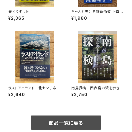
青とうずしお
ちゃんと歩ける鎌倉街道 上道・
中道・下道
¥2,365
¥1,980
ラストアイランド 北センチネル
南島探検 西表島の沢を歩きつ
島 なぜ外界との接触を拒み続
くす
¥2,640
¥2,750
けるのか
商品一覧に戻る