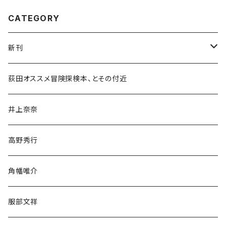
CATEGORY
新刊
和書
荻田オススメ冒険探検本、とその付近
文学・小説・物語
井上奈奈
随筆・ノンフィクション・その他
高野秀行
旅行・紀行
角幡唯介
人文・社会
服部文祥
歴史・考古学