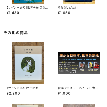
【サイン本あり】世界の納豆をめ
そらをとびたい
ぐる探検
¥1,430
¥1,650
その他の商品
【サイン本あり】カヨと私
冒険クロストークvol.23「海か
ら目指す、世界最高峰」録画視聴
¥2,200
¥1,000
権