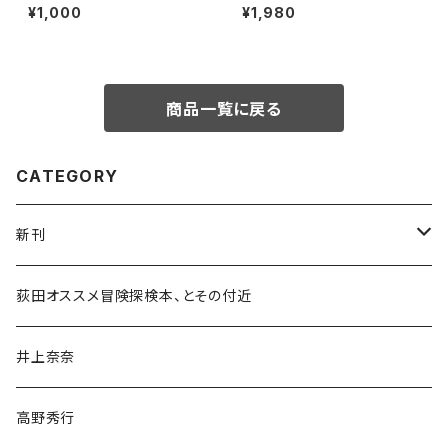
トークイベント録画視聴権
中道・下道
¥1,000
¥1,980
商品一覧に戻る
CATEGORY
新刊
和書
荻田オススメ冒険探検本、とその付近
文学・小説・物語
井上奈奈
随筆・ノンフィクション・その他
高野秀行