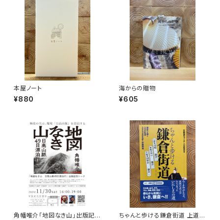
本屋ノート
海からの贈物
¥880
¥605
角幡唯介「地図なき山」出版記念
ちゃんと歩ける鎌倉街道 上道・