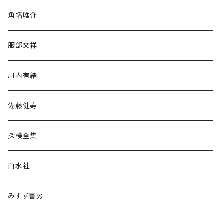
旅行・紀行
角幡唯介
人文・社会
服部文祥
歴史・考古学
川内有緒
宗教・哲学・思想
佐藤健寿
民族・風習
探検全集
言語・ことば
白水社
政治・経済
みすず書房
経営・マネジメント