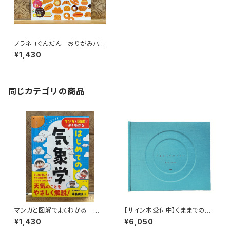
ノラネコぐんだん おりがみパン
やさん
¥1,430
同じカテゴリの商品
マンガと図解でよくわかる はじ
【サイン本受付中】くままでのお
めての気象学
さらい〈特装新版〉
¥1,430
¥6,050