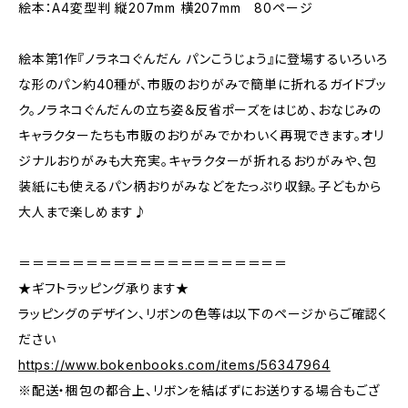
絵本：A4変型判 縦207mm 横207mm 80ページ
絵本第1作『ノラネコぐんだん パンこうじょう』に登場するいろいろ
な形のパン約40種が、市販のおりがみで簡単に折れるガイドブッ
ク。ノラネコぐんだんの立ち姿＆反省ポーズをはじめ、おなじみの
キャラクターたちも市販のおりがみでかわいく再現できます。オリ
ジナルおりがみも大充実。キャラクターが折れるおりがみや、包
装紙にも使えるパン柄おりがみなどをたっぷり収録。子どもから
大人まで楽しめます♪
＝＝＝＝＝＝＝＝＝＝＝＝＝＝＝＝＝＝＝＝
★ギフトラッピング承ります★
ラッピングのデザイン、リボンの色等は以下のページからご確認く
ださい
https://www.bokenbooks.com/items/56347964
※配送・梱包の都合上、リボンを結ばずにお送りする場合もござ