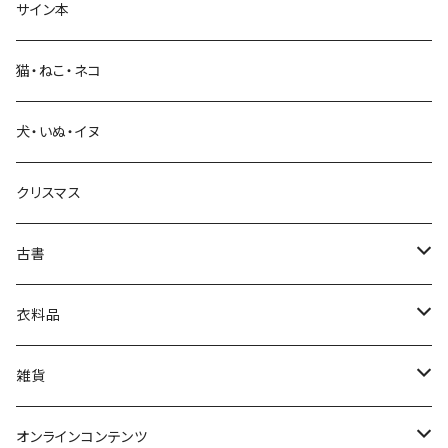
サイン本
科学・技術
猫・ねこ・ネコ
教育・教養
犬・いぬ・イヌ
生活・暮らし
クリスマス
芸術・絵画・写真
古書
絵本・児童書
娯楽・エンターテインメント
古書セット
衣料品
美術
POLEWARDS
雑貨
Tシャツ
バッグ
オンラインコンテンツ