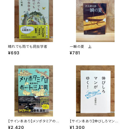
晴れでも雨でも昆虫学者
一瞬の夏 上
¥693
¥781
【サイン本あり】メソポタミアの
【サイン本あり】伸びしろマンが
ボート三人男
ゆく！
¥2,420
¥1,300