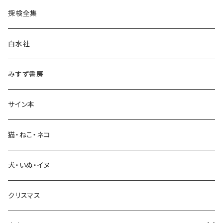
探検全集
言語・ことば
白水社
政治・経済
みすず書房
経営・マネジメント
サイン本
科学・技術
猫・ねこ・ネコ
教育・教養
犬・いぬ・イヌ
生活・暮らし
クリスマス
芸術・絵画・写真