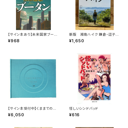
【サイン本あり】未来国家ブータ
新版 湘南ハイク 鎌倉・逗子・
ン
葉山・横須賀・三浦の山と海歩き
¥968
¥1,650
【サイン本受付中】くままでのお
怪しいシンドバッド
さらい〈特装新版〉
¥6,050
¥616