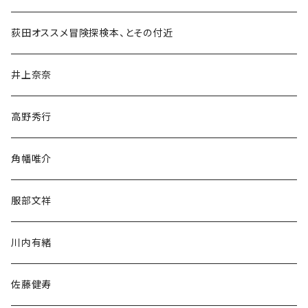
和書
荻田オススメ冒険探検本、とその付近
文学・小説・物語
井上奈奈
随筆・ノンフィクション・その他
高野秀行
旅行・紀行
角幡唯介
人文・社会
服部文祥
歴史・考古学
川内有緒
宗教・哲学・思想
佐藤健寿
民族・風習