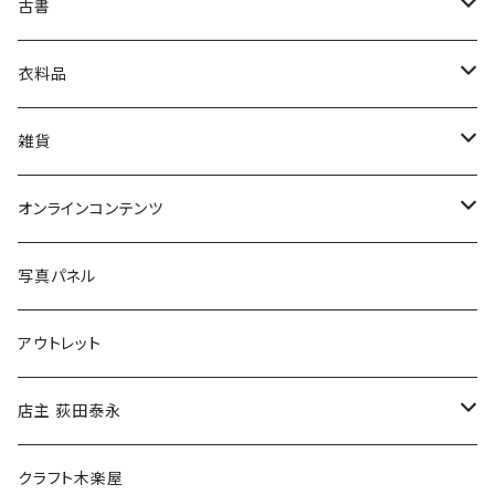
古書
絵本・児童書
娯楽・エンターテインメント
古書セット
衣料品
美術
POLEWARDS
雑貨
Tシャツ
バッグ
オンラインコンテンツ
ブックカバー
冒険クロストーク
写真パネル
マグカップ
アウトレット
傘
店主 荻田泰永
食料品
書籍
クラフト木楽屋