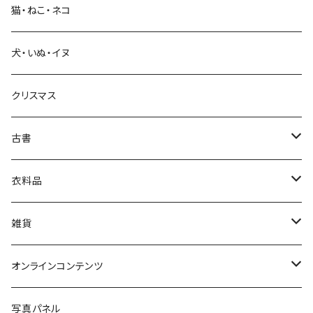
猫・ねこ・ネコ
教育・教養
犬・いぬ・イヌ
生活・暮らし
クリスマス
芸術・絵画・写真
古書
絵本・児童書
娯楽・エンターテインメント
古書セット
衣料品
美術
POLEWARDS
雑貨
Tシャツ
バッグ
オンラインコンテンツ
ブックカバー
冒険クロストーク
写真パネル