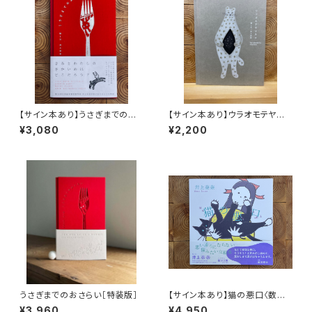
【サイン本あり】うさぎまでのお
【サイン本あり】ウラオモテヤマ
さらい［通常版］
ネコ
¥3,080
¥2,200
うさぎまでのおさらい［特装版］
【サイン本あり】猫の悪口〈数量
限定・オリジナルトート付き〉
¥3,960
¥4,950