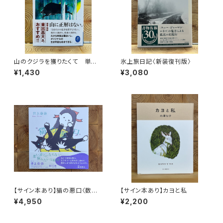
山のクジラを獲りたくて 単独
氷上旅日記〈新装復刊版〉
忍び猟記（文庫版）
¥1,430
¥3,080
【サイン本あり】猫の悪口〈数量
【サイン本あり】カヨと私
限定・オリジナルトート付き〉
¥4,950
¥2,200