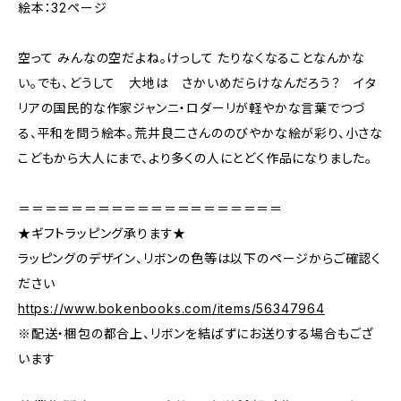
絵本：32ページ
空って みんなの空だよね。けっして たりなくなることなんかな
い。でも、どうして 大地は さかいめだらけなんだろう？ イタ
リアの国民的な作家ジャンニ・ロダーリが軽やかな言葉でつづ
る、平和を問う絵本。荒井良二さんののびやかな絵が彩り、⼩さな
こどもから⼤⼈にまで、より多くの人にとどく作品になりました。
＝＝＝＝＝＝＝＝＝＝＝＝＝＝＝＝＝＝＝＝
★ギフトラッピング承ります★
ラッピングのデザイン、リボンの色等は以下のページからご確認く
ださい
https://www.bokenbooks.com/items/56347964
※配送・梱包の都合上、リボンを結ばずにお送りする場合もござ
います