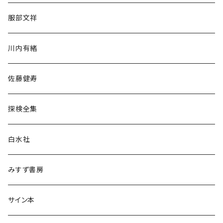
人文・社会
服部文祥
歴史・考古学
川内有緒
宗教・哲学・思想
佐藤健寿
民族・風習
探検全集
言語・ことば
白水社
政治・経済
みすず書房
経営・マネジメント
サイン本
科学・技術