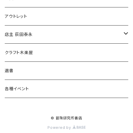
マグカップ
アウトレット
傘
店主 荻田泰永
食料品
書籍
クラフト木楽屋
その他
ウェア
選書
各種イベント
© 冒険研究所書店
Powered by