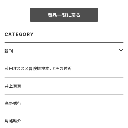
商品一覧に戻る
CATEGORY
新刊
和書
荻田オススメ冒険探検本、とその付近
文学・小説・物語
井上奈奈
随筆・ノンフィクション・その他
高野秀行
旅行・紀行
角幡唯介