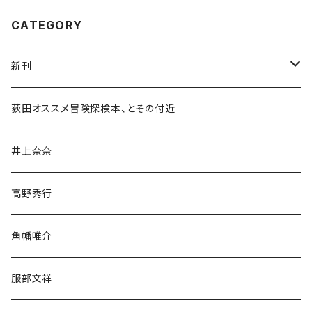
CATEGORY
新刊
和書
荻田オススメ冒険探検本、とその付近
文学・小説・物語
井上奈奈
随筆・ノンフィクション・その他
高野秀行
旅行・紀行
角幡唯介
人文・社会
服部文祥
歴史・考古学