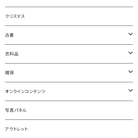
生活・暮らし
クリスマス
芸術・絵画・写真
古書
絵本・児童書
娯楽・エンターテインメント
古書セット
衣料品
美術
POLEWARDS
雑貨
Tシャツ
バッグ
オンラインコンテンツ
ブックカバー
冒険クロストーク
写真パネル
マグカップ
アウトレット