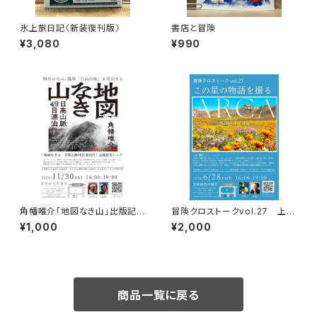
氷上旅日記〈新装復刊版〉
書店と冒険
¥3,080
¥990
角幡唯介「地図なき山」出版記念
冒険クロストークvol.27 上田
トークイベント録画視聴権
優紀「この星の物語を撮る」録画
¥1,000
¥2,000
視聴権
商品一覧に戻る