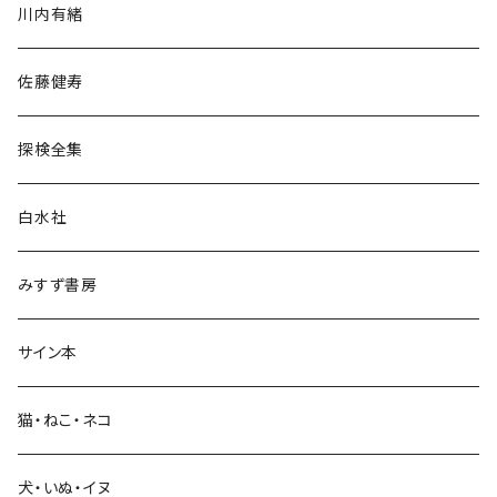
川内有緒
宗教・哲学・思想
佐藤健寿
民族・風習
探検全集
言語・ことば
白水社
政治・経済
みすず書房
経営・マネジメント
サイン本
科学・技術
猫・ねこ・ネコ
教育・教養
犬・いぬ・イヌ