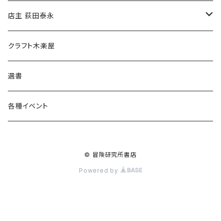
傘
店主 荻田泰永
食料品
書籍
クラフト木楽屋
その他
ウェア
選書
各種イベント
© 冒険研究所書店
Powered by