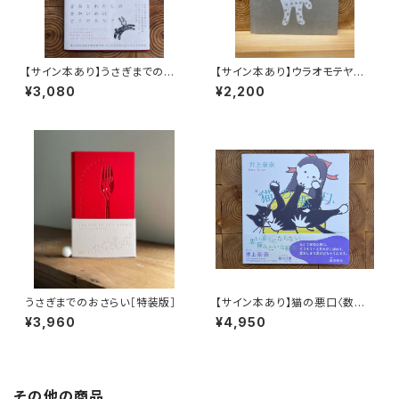
【サイン本あり】うさぎまでのお
【サイン本あり】ウラオモテヤマ
さらい［通常版］
ネコ
¥3,080
¥2,200
うさぎまでのおさらい［特装版］
【サイン本あり】猫の悪口〈数量
限定・オリジナルトート付き〉
¥3,960
¥4,950
その他の商品