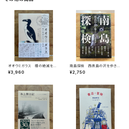
オオウミガラス 種の絶滅をめ
南島探検 西表島の沢を歩きつ
ぐる物語
くす
¥3,960
¥2,750