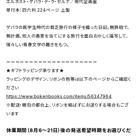
エルネスト・ゲバラ・デ・ラ・セルナ／現代企画室
単行本：四六判 224ページ 上製
ゲバラの医学生時代の貧乏旅行の様子を綴った日記。無鉄砲で、
無計画、他人の善意を当てにする旅行を面白おかしく描写して、
瑞々しい青春文学の趣きをもつ。
＝＝＝＝＝＝＝＝＝＝＝＝＝＝＝＝＝＝＝＝
★ギフトラッピング承ります★
ラッピングのデザイン、リボンの色等は以下のページからご確認く
ださい
https://www.bokenbooks.com/items/56347964
※配送・梱包の都合上、リボンを結ばずにお送りする場合もござ
います
休業期間（8月6〜21日）後の発送希望時期をお選びくだ