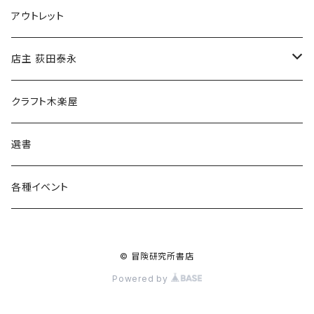
マグカップ
アウトレット
傘
店主 荻田泰永
食料品
書籍
クラフト木楽屋
その他
ウェア
選書
各種イベント
© 冒険研究所書店
Powered by