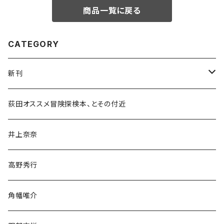
商品一覧に戻る
CATEGORY
新刊
和書
荻田オススメ冒険探検本、とその付近
文学・小説・物語
井上奈奈
随筆・ノンフィクション・その他
高野秀行
旅行・紀行
角幡唯介
人文・社会