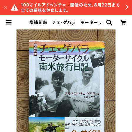
100マイルアドベンチャー開催のため、8月22日まで
全ての業務を休止します。
増補新版 チェ・ゲバラ モーターサ
イクル南米旅行日記 | 冒険研究所書
店