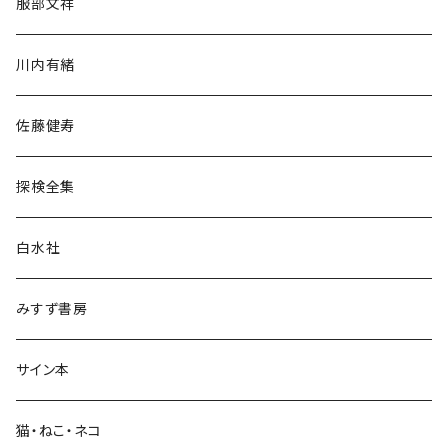
服部文祥
歴史・考古学
川内有緒
宗教・哲学・思想
佐藤健寿
民族・風習
探検全集
言語・ことば
白水社
政治・経済
みすず書房
経営・マネジメント
サイン本
科学・技術
猫・ねこ・ネコ
教育・教養