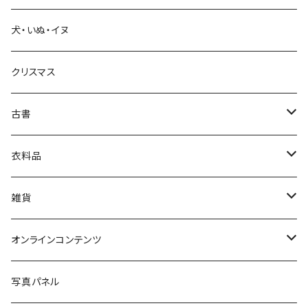
犬・いぬ・イヌ
生活・暮らし
クリスマス
芸術・絵画・写真
古書
絵本・児童書
娯楽・エンターテインメント
古書セット
衣料品
美術
POLEWARDS
雑貨
Tシャツ
バッグ
オンラインコンテンツ
ブックカバー
冒険クロストーク
写真パネル