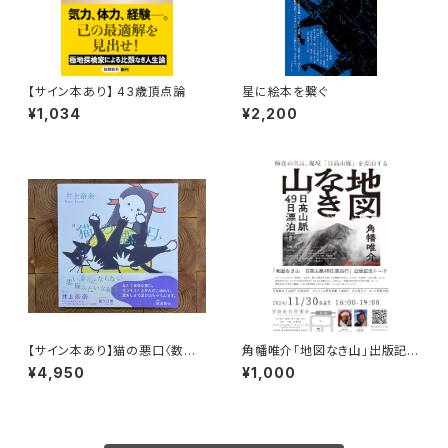
【サイン本あり】 43歳頂点論
星に絵本を繋ぐ
¥1,034
¥2,200
【サイン本あり】猫の悪口〈数量
角幡唯介「地図なき山」出版記念
限定・オリジナルトート付き〉
トークイベント録画視聴権
¥4,950
¥1,000