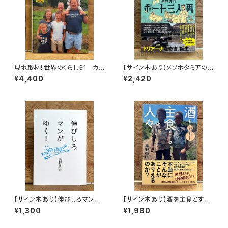
現地取材！世界のくらし31 カナ
【サイン本あり】メソポタミアの
ダ
ボート三人男
¥4,400
¥2,420
【サイン本あり】伸びしろマンが
【サイン本あり】酒を主食とする
ゆく！
人々 エチオピアの科学的秘境
¥1,300
¥1,980
を旅する