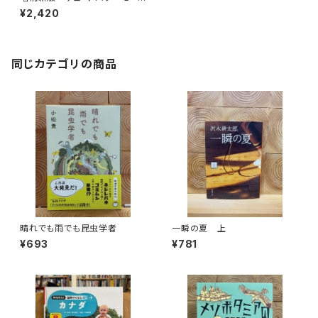
ーサイクル南米旅行日記
¥2,420
同じカテゴリの商品
晴れでも雨でも昆虫学者
一瞬の夏 上
¥693
¥781