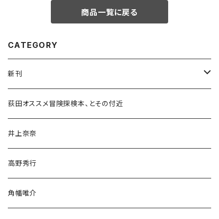
商品一覧に戻る
CATEGORY
新刊
和書
荻田オススメ冒険探検本、とその付近
文学・小説・物語
井上奈奈
随筆・ノンフィクション・その他
高野秀行
旅行・紀行
角幡唯介
人文・社会