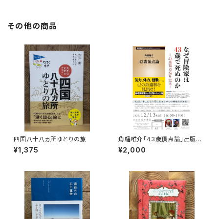
その他の商品
四国八十八ヵ所ゆとりの旅
角幡唯介「43歳頂点論」出版記
念トークイベント録画視聴権
¥1,375
¥2,000