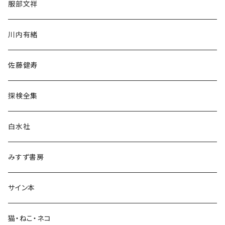
服部文祥
歴史・考古学
川内有緒
宗教・哲学・思想
佐藤健寿
民族・風習
探検全集
言語・ことば
白水社
政治・経済
みすず書房
経営・マネジメント
サイン本
科学・技術
猫・ねこ・ネコ
教育・教養