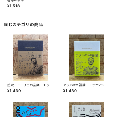
善悪の彼岸
¥1,518
同じカテゴリの商品
超訳 ニーチェの言葉 エッセ
アランの幸福論 エッセンシャ
ンシャル版
ル版
¥1,430
¥1,430