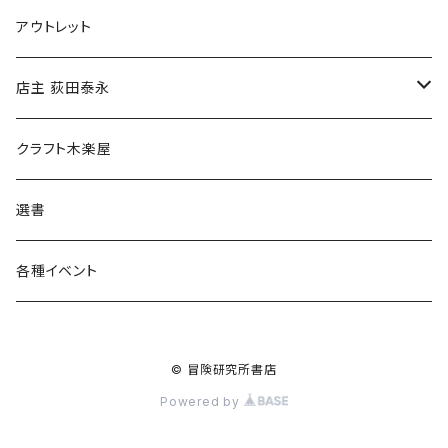
マグカップ
アウトレット
傘
店主 荻田泰永
食料品
書籍
クラフト木楽屋
その他
ウェア
選書
各種イベント
© 冒険研究所書店
Powered by