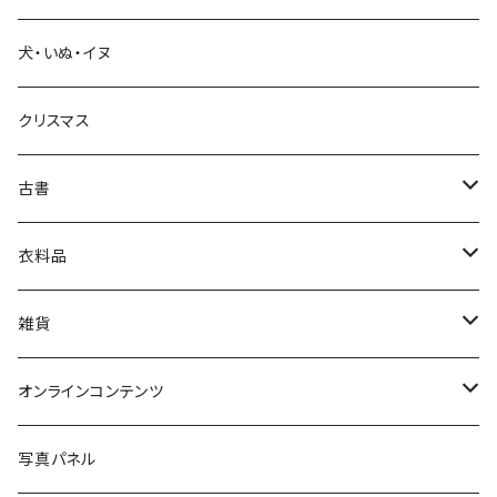
犬・いぬ・イヌ
生活・暮らし
クリスマス
芸術・絵画・写真
古書
絵本・児童書
娯楽・エンターテインメント
古書セット
衣料品
美術
POLEWARDS
雑貨
Tシャツ
バッグ
オンラインコンテンツ
ブックカバー
冒険クロストーク
写真パネル