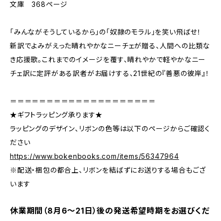
文庫 368ページ
「みんながそうしているから」の「奴隷のモラル」を笑い飛ばせ！
新訳でよみがえった晴れやかなニーチェが贈る、人間への比類な
き応援歌。これまでのイメージを覆す、晴れやかで軽やかなニー
チェ訳に定評がある訳者がお届けする、21世紀の『善悪の彼岸』！
＝＝＝＝＝＝＝＝＝＝＝＝＝＝＝＝＝＝＝＝
★ギフトラッピング承ります★
ラッピングのデザイン、リボンの色等は以下のページからご確認く
ださい
https://www.bokenbooks.com/items/56347964
※配送・梱包の都合上、リボンを結ばずにお送りする場合もござ
います
休業期間（8月6〜21日）後の発送希望時期をお選びくだ