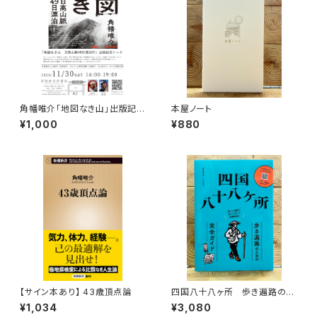
角幡唯介「地図なき山」出版記念
本屋ノート
トークイベント録画視聴権
¥1,000
¥880
【サイン本あり】 43歳頂点論
四国八十八ヶ所 歩き遍路のた
めの完全ガイド
¥1,034
¥3,080