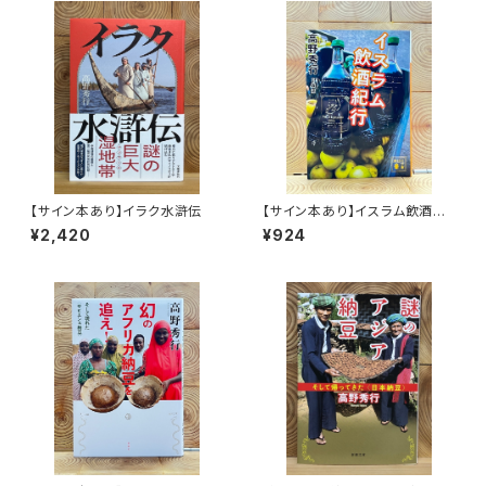
【サイン本あり】イラク水滸伝
【サイン本あり】イスラム飲酒紀
行
¥2,420
¥924