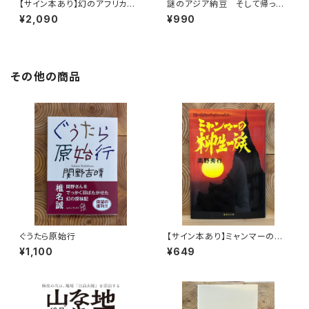
【サイン本あり】幻のアフリカ納
謎のアジア納豆 そして帰って
豆を追え！
きた〈日本納豆〉
¥2,090
¥990
その他の商品
ぐうたら原始行
【サイン本あり】ミャンマーの柳
生一族
¥1,100
¥649