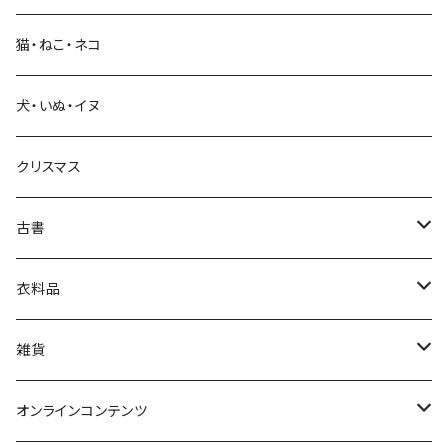
科学・技術
猫・ねこ・ネコ
教育・教養
犬・いぬ・イヌ
生活・暮らし
クリスマス
芸術・絵画・写真
古書
絵本・児童書
娯楽・エンターテインメント
古書セット
衣料品
美術
POLEWARDS
雑貨
Tシャツ
バッグ
オンラインコンテンツ