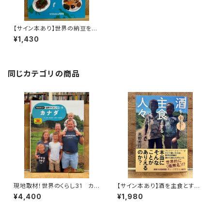
【サイン本あり】世界の納豆をめ
ぐる探検
¥1,430
同じカテゴリの商品
現地取材！世界のくらし31 カナ
【サイン本あり】酒を主食とする
ダ
人々 エチオピアの科学的秘境
¥4,400
¥1,980
を旅する