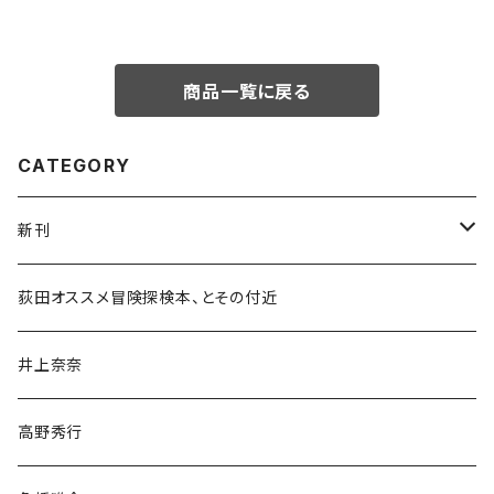
商品一覧に戻る
CATEGORY
新刊
和書
荻田オススメ冒険探検本、とその付近
文学・小説・物語
井上奈奈
随筆・ノンフィクション・その他
高野秀行
旅行・紀行