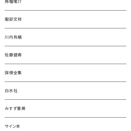
角幡唯介
人文・社会
服部文祥
歴史・考古学
川内有緒
宗教・哲学・思想
佐藤健寿
民族・風習
探検全集
言語・ことば
白水社
政治・経済
みすず書房
経営・マネジメント
サイン本