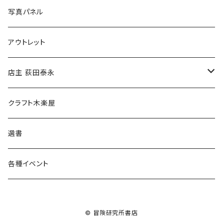
ブックカバー
冒険クロストーク
写真パネル
マグカップ
アウトレット
傘
店主 荻田泰永
食料品
書籍
クラフト木楽屋
その他
ウェア
選書
各種イベント
© 冒険研究所書店