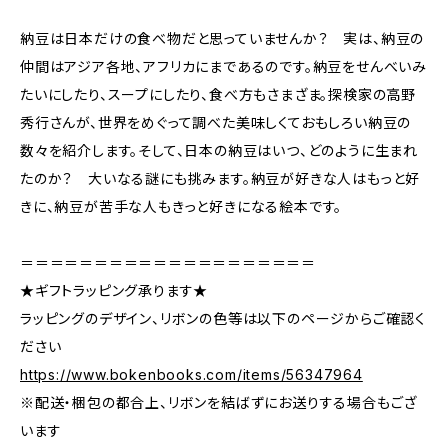
納豆は日本だけの食べ物だと思っていませんか？ 実は、納豆の
仲間はアジア各地、アフリカにまであるのです。納豆をせんべいみ
たいにしたり、スープにしたり、食べ方もさまざま。探検家の高野
秀行さんが、世界をめぐって調べた美味しくておもしろい納豆の
数々を紹介します。そして、日本の納豆はいつ、どのように生まれ
たのか？ 大いなる謎にも挑みます。納豆が好きな人はもっと好
きに、納豆が苦手な人もきっと好きになる絵本です。
＝＝＝＝＝＝＝＝＝＝＝＝＝＝＝＝＝＝＝＝
★ギフトラッピング承ります★
ラッピングのデザイン、リボンの色等は以下のページからご確認く
ださい
https://www.bokenbooks.com/items/56347964
※配送・梱包の都合上、リボンを結ばずにお送りする場合もござ
います