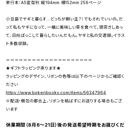
単行本：A5変型判 縦194mm 横152mm 256ページ
小豆島でヤギと暮らす…どっちが飼い主？！でもそれでいいの。だ
って私もヤギになって、一緒に美味しい草を食べて、頭突きしあっ
て、日向ぼっこして暮らしたいんだもん。ヤギと私の交遊録。イラス
ト多数収録。
＝＝＝＝＝＝＝＝＝＝＝＝＝＝＝＝＝＝＝＝
★ギフトラッピング承ります★
ラッピングのデザイン、リボンの色等は以下のページからご確認く
ださい
https://www.bokenbooks.com/items/56347964
※配送・梱包の都合上、リボンを結ばずにお送りする場合もござ
います
休業期間（8月6〜21日）後の発送希望時期をお選びくだ