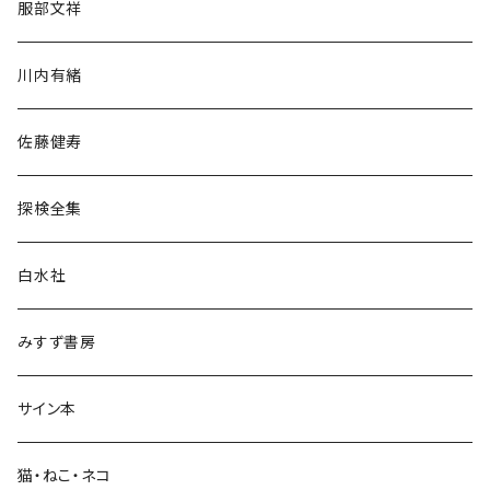
服部文祥
歴史・考古学
川内有緒
宗教・哲学・思想
佐藤健寿
民族・風習
探検全集
言語・ことば
白水社
政治・経済
みすず書房
経営・マネジメント
サイン本
科学・技術
猫・ねこ・ネコ
教育・教養