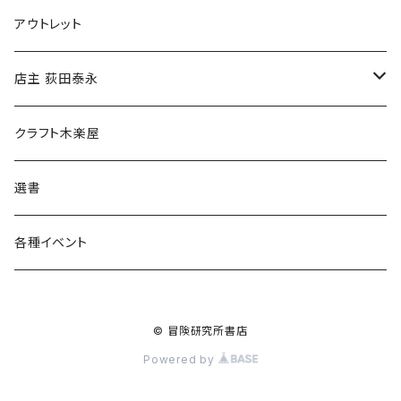
マグカップ
アウトレット
傘
店主 荻田泰永
食料品
書籍
クラフト木楽屋
その他
ウェア
選書
各種イベント
© 冒険研究所書店
Powered by