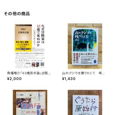
その他の商品
角幡唯介「43歳頂点論」出版記
山のクジラを獲りたくて 単独
念トークイベント録画視聴権
忍び猟記（文庫版）
¥2,000
¥1,430