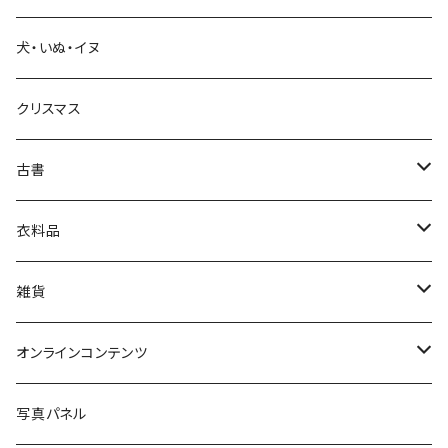
犬・いぬ・イヌ
生活・暮らし
クリスマス
芸術・絵画・写真
古書
絵本・児童書
娯楽・エンターテインメント
古書セット
衣料品
美術
POLEWARDS
雑貨
Tシャツ
バッグ
オンラインコンテンツ
ブックカバー
冒険クロストーク
写真パネル