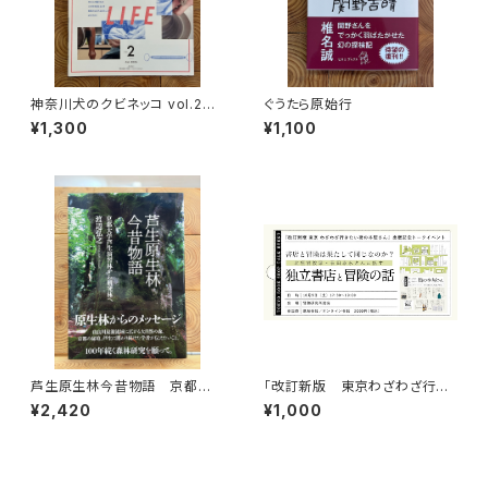
神奈川犬のクビネッコ vol.2
ぐうたら原始行
特集：CRAFT on my LIFE
¥1,300
¥1,100
芦生原生林今昔物語 京都大
「改訂新版 東京わざわざ行き
学芦生演習林から研究林へ
たい街の本屋さん」出版記念ト
¥2,420
¥1,000
ークイベント録画視聴権