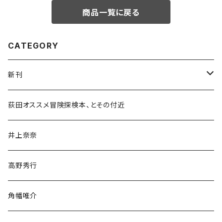
商品一覧に戻る
CATEGORY
新刊
和書
荻田オススメ冒険探検本、とその付近
文学・小説・物語
井上奈奈
随筆・ノンフィクション・その他
高野秀行
旅行・紀行
角幡唯介
人文・社会