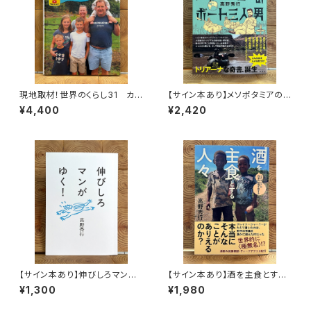
現地取材！世界のくらし31 カナ
【サイン本あり】メソポタミアの
ダ
ボート三人男
¥4,400
¥2,420
【サイン本あり】伸びしろマンが
【サイン本あり】酒を主食とする
ゆく！
人々 エチオピアの科学的秘境
¥1,300
¥1,980
を旅する