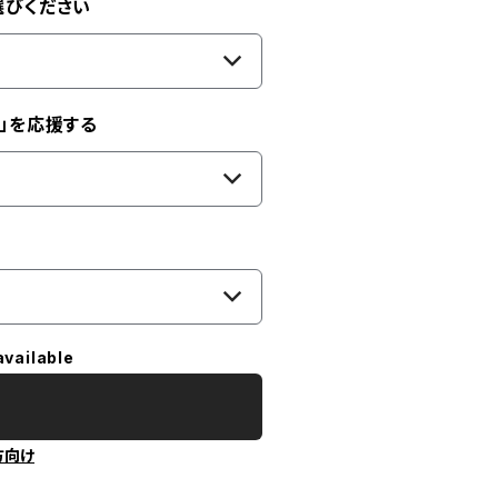
選びください
」を応援する
available
方向け