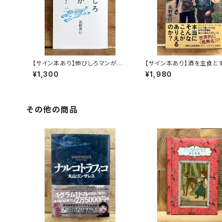
【サイン本あり】伸びしろマンがゆ
【サイン本あり】酒を主食と
く！
人々 エチオピアの科学的
¥1,300
¥1,980
旅する
その他の商品