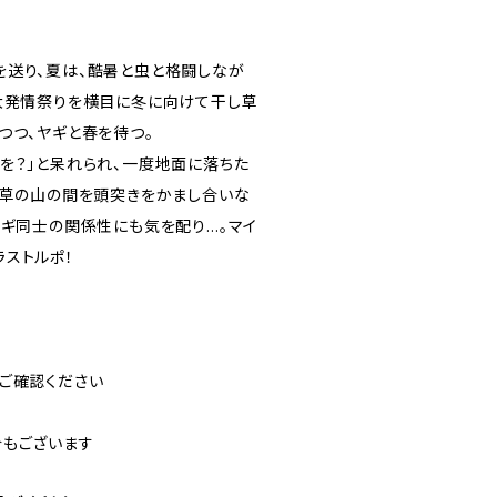
を送り、夏は、酷暑と虫と格闘しなが
の大発情祭りを横目に冬に向けて干し草
つつ、ヤギと春を待つ。
を？」と呆れられ、一度地面に落ちた
。草の山の間を頭突きをかまし合いな
ヤギ同士の関係性にも気を配り…。マイ
ストルポ！
ご確認ください
合もございます