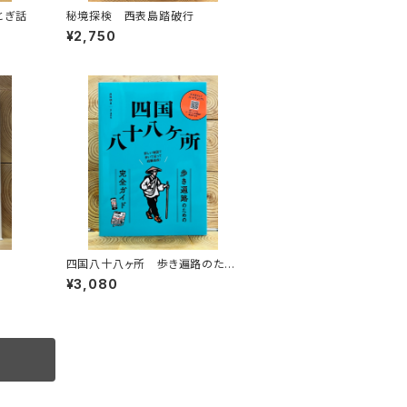
とぎ話
秘境探検 西表島踏破行
¥2,750
四国八十八ヶ所 歩き遍路のため
の完全ガイド
¥3,080