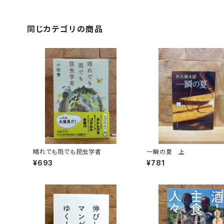
同じカテゴリの商品
晴れでも雨でも昆虫学者
一瞬の夏 上
¥693
¥781