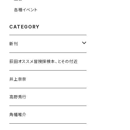
各種イベント
CATEGORY
新刊
和書
荻田オススメ冒険探検本、とその付近
文学・小説・物語
井上奈奈
随筆・ノンフィクション・その他
高野秀行
旅行・紀行
角幡唯介
人文・社会