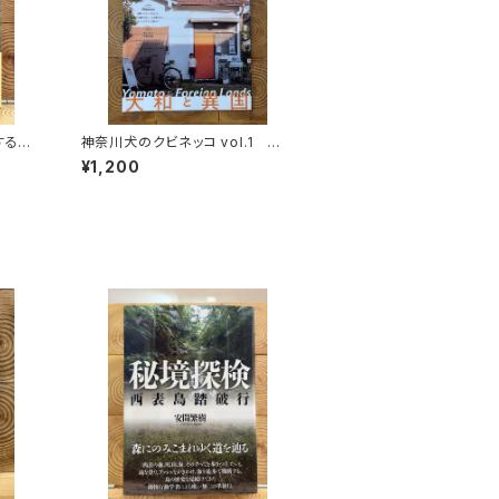
する
神奈川犬のクビネッコ vol.1 特
秘境を
集：大和と異国
¥1,200