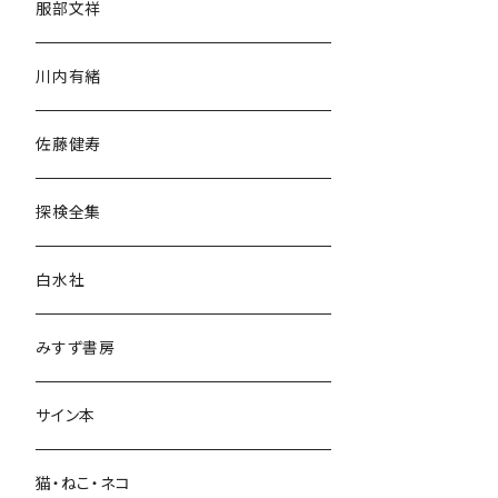
服部文祥
歴史・考古学
川内有緒
宗教・哲学・思想
佐藤健寿
民族・風習
探検全集
言語・ことば
白水社
政治・経済
みすず書房
経営・マネジメント
サイン本
科学・技術
猫・ねこ・ネコ
教育・教養