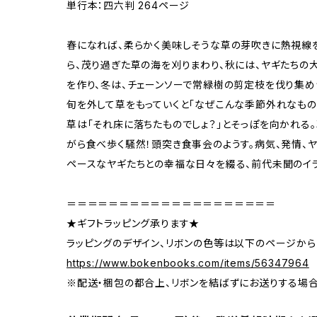
単行本：四六判 264ページ
春になれば、柔らかく美味しそうな草の芽吹きに熱視線
ら、茂り過ぎた草の海を刈りまわり、秋には、ヤギたち
を作り、冬は、チェーンソーで常緑樹の剪定枝を伐り集め
旬を外して草をもっていくと「なぜこんな季節外れなもの
草は「それ床に落ちたものでしょ？」とそっぽを向かれる
がら食べ歩く騒然！頭突き食事会のようす。病気、発情、
ペースなヤギたちとの幸福な日々を綴る、前代未聞のイラ
＝＝＝＝＝＝＝＝＝＝＝＝＝＝＝＝＝＝＝＝
★ギフトラッピング承ります★
ラッピングのデザイン、リボンの色等は以下のページから
https://www.bokenbooks.com/items/56347964
※配送・梱包の都合上、リボンを結ばずにお送りする場