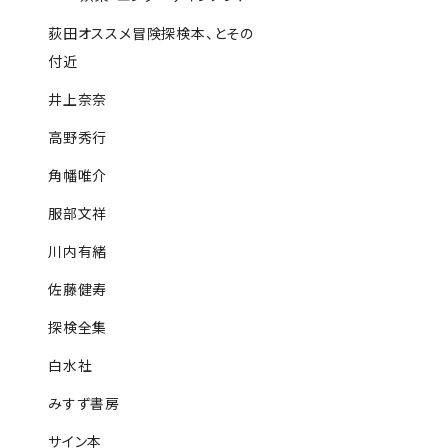
荻田オススメ冒険探検本、とその
付近
井上奈奈
高野秀行
角幡唯介
服部文祥
川内有緒
佐藤健寿
探検全集
白水社
みすず書房
サイン本