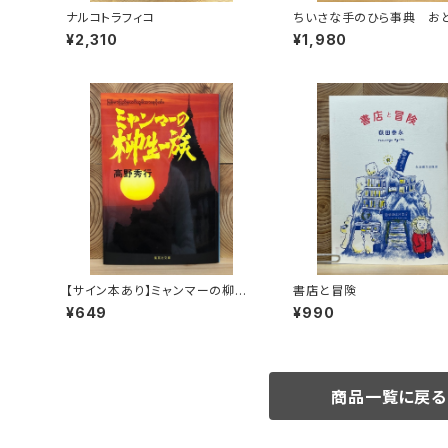
ナルコトラフィコ
ちいさな手のひら事典 お
¥2,310
¥1,980
【サイン本あり】ミャンマーの柳生
書店と冒険
一族
¥649
¥990
商品一覧に戻る