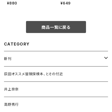
生一族
¥880
¥649
商品一覧に戻る
CATEGORY
新刊
和書
荻田オススメ冒険探検本、とその付近
文学・小説・物語
井上奈奈
随筆・ノンフィクション・その他
高野秀行