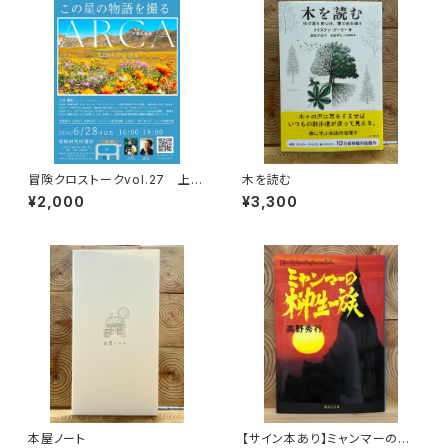
冒険クロストークvol.27 上田
木を読む
優紀「この星の物語を撮る」録画
¥2,000
¥3,300
視聴権
本屋ノート
【サイン本あり】ミャンマーの柳