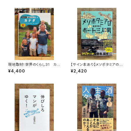
現地取材！世界のくらし31 カナ
【サイン本あり】メソポタミアの
ダ
ボート三人男
¥4,400
¥2,420