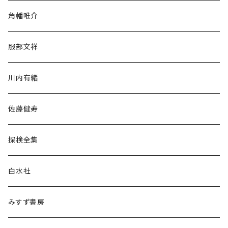
旅行・紀行
角幡唯介
人文・社会
服部文祥
歴史・考古学
川内有緒
宗教・哲学・思想
佐藤健寿
民族・風習
探検全集
言語・ことば
白水社
政治・経済
みすず書房
経営・マネジメント