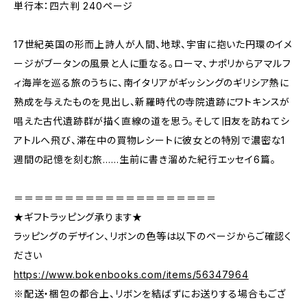
単行本：四六判 240ページ
17世紀英国の形而上詩人が人間、地球、宇宙に抱いた円環のイメ
ージがブータンの風景と人に重なる。ローマ、ナポリからアマルフ
ィ海岸を巡る旅のうちに、南イタリアがギッシングのギリシア熱に
熟成を与えたものを見出し、新羅時代の寺院遺跡にワトキンスが
唱えた古代遺跡群が描く直線の道を思う。そして旧友を訪ねてシ
アトルへ飛び、滞在中の買物レシートに彼女との特別で濃密な1
週間の記憶を刻む旅……生前に書き溜めた紀行エッセイ6篇。
＝＝＝＝＝＝＝＝＝＝＝＝＝＝＝＝＝＝＝＝
★ギフトラッピング承ります★
ラッピングのデザイン、リボンの色等は以下のページからご確認く
ださい
https://www.bokenbooks.com/items/56347964
※配送・梱包の都合上、リボンを結ばずにお送りする場合もござ