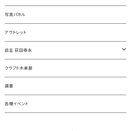
ブックカバー
冒険クロストーク
写真パネル
マグカップ
アウトレット
傘
店主 荻田泰永
食料品
書籍
クラフト木楽屋
その他
ウェア
選書
各種イベント