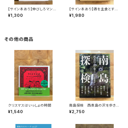
【サイン本あり】伸びしろマンが
【サイン本あり】酒を主食とする
ゆく！
人々 エチオピアの科学的秘境
¥1,300
¥1,980
を旅する
その他の商品
クリスマスはいっしょの時間
南島探検 西表島の沢を歩きつ
くす
¥1,540
¥2,750