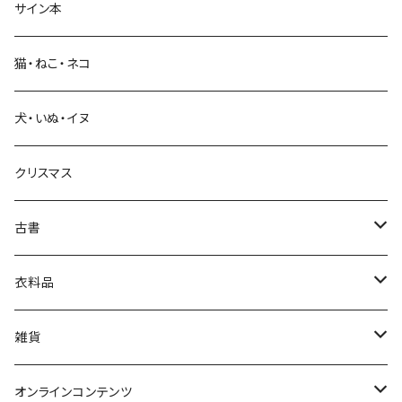
サイン本
科学・技術
猫・ねこ・ネコ
教育・教養
犬・いぬ・イヌ
生活・暮らし
クリスマス
芸術・絵画・写真
古書
絵本・児童書
娯楽・エンターテインメント
古書セット
衣料品
美術
POLEWARDS
雑貨
Tシャツ
バッグ
オンラインコンテンツ