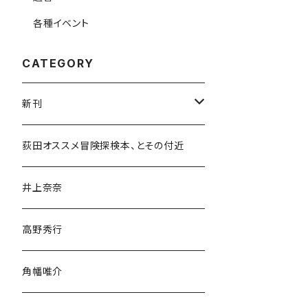
各種イベント
CATEGORY
新刊
和書
荻田オススメ冒険探検本、とその付近
文学・小説・物語
井上奈奈
随筆・ノンフィクション・その他
高野秀行
旅行・紀行
角幡唯介
人文・社会