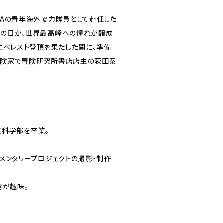
CAの青年海外協力隊員として赴任した
つの日か、世界最高峰への憧れが醸成
エベレスト登頂を果たした関に、準備
冒険家で冒険研究所書店店主の荻田泰
健康科学部を卒業。
メンタリープロジェクトの撮影・制作
きが趣味。