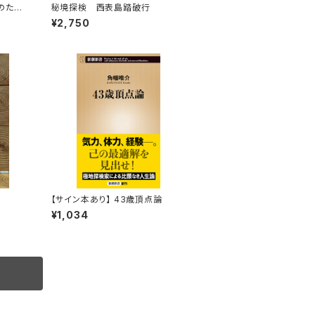
のため
秘境探検 西表島踏破行
¥2,750
【サイン本あり】 43歳頂点論
¥1,034