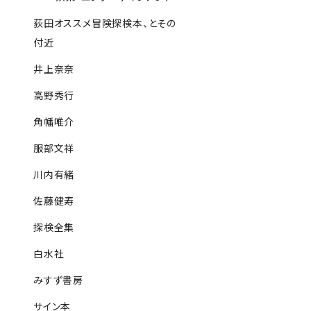
荻田オススメ冒険探検本、とその
付近
井上奈奈
高野秀行
角幡唯介
服部文祥
川内有緒
佐藤健寿
探検全集
白水社
みすず書房
サイン本