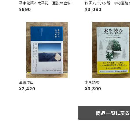
平家物語と太平記 通説の虚像を
四国八十八ヶ所 歩き遍路
暴く
の完全ガイド
¥990
¥3,080
最後の山
木を読む
¥2,420
¥3,300
商品一覧に戻る