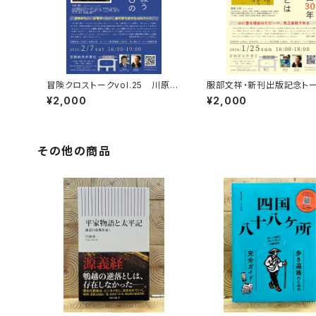
冒険クロストークvol.25 川原尚
服部文祥・新刊出版記念ト
行「目の前の人を救う 国際医療N
ベント録画視聴権
¥2,000
¥2,000
GOの挑戦と冒険」録画視聴権
その他の商品