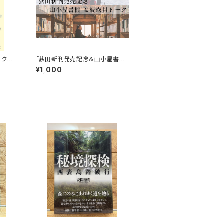
ークイ
「荻田新刊発売記念＆山小屋書棚
お披露目トーク」録画視聴権
¥1,000