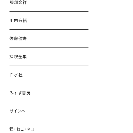
服部文祥
歴史・考古学
川内有緒
宗教・哲学・思想
佐藤健寿
民族・風習
探検全集
言語・ことば
白水社
政治・経済
みすず書房
経営・マネジメント
サイン本
科学・技術
猫・ねこ・ネコ
教育・教養