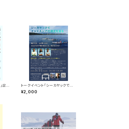
ン」出版
トークイベント「シーカヤックでイ
聴権
ンドネシアの潮流を渡る」録画視
¥2,000
聴権