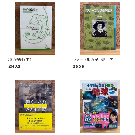
種の起源（下）
ファーブルの昆虫記 下
¥924
¥836