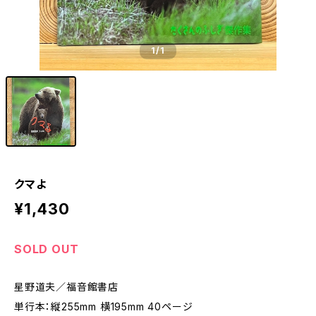
1
/1
クマよ
¥1,430
SOLD OUT
星野道夫／福音館書店
単行本：縦255mm 横195mm 40ページ