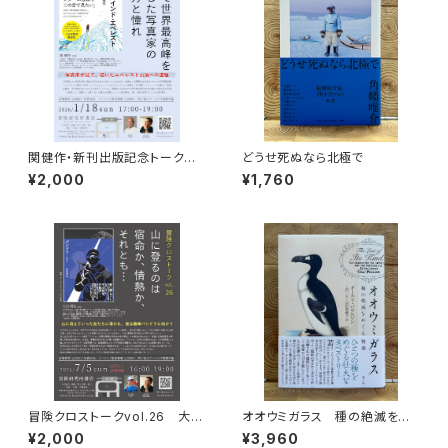
関健作・新刊出版記念トークイ
どうせ死ぬなら北極で
ベント録画視聴権
¥2,000
¥1,760
冒険クロストークvol.26 大石
オオウミガラス 種の絶滅をめ
明弘「山に登るのは 宿命か、情
ぐる物語
¥2,000
¥3,960
熱か、それとも…」録画視聴権