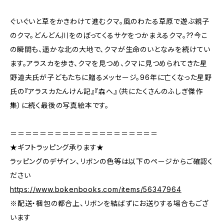
ぐいぐいと草をかきわけて進むクマ。風のわたる草原で遊ぶ親子
のクマ。どんどん川をのぼってくるサケをつかまえるクマ。??今こ
の瞬間も、遥かな北の大地で、クマが生命のいとなみを続けてい
ます。アラスカを歩き、クマを見つめ、クマに見つめられてきた星
野道夫氏が子どもたちに贈るメッセージ。96年に亡くなった星野
氏の『アラスカたんけん記』『森へ』（共にたくさんのふしぎ傑作
集）に続く最後の写真絵本です。
＝＝＝＝＝＝＝＝＝＝＝＝＝＝＝＝＝＝＝＝
★ギフトラッピング承ります★
ラッピングのデザイン、リボンの色等は以下のページからご確認く
ださい
https://www.bokenbooks.com/items/56347964
※配送・梱包の都合上、リボンを結ばずにお送りする場合もござ
います