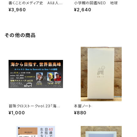
書くことのメディア史 AIは人間
小学館の図鑑NEO 地球
の言語能力に何をもたらすのか
¥3,960
¥2,640
その他の商品
冒険クロストークvol.23「海か
本屋ノート
ら目指す、世界最高峰」録画視聴
¥1,000
¥880
権