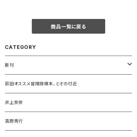
商品一覧に戻る
CATEGORY
新刊
和書
荻田オススメ冒険探検本、とその付近
文学・小説・物語
井上奈奈
随筆・ノンフィクション・その他
高野秀行
旅行・紀行