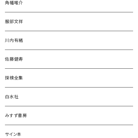
角幡唯介
人文・社会
服部文祥
歴史・考古学
川内有緒
宗教・哲学・思想
佐藤健寿
民族・風習
探検全集
言語・ことば
白水社
政治・経済
みすず書房
経営・マネジメント
サイン本