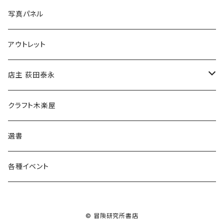
ブックカバー
冒険クロストーク
写真パネル
マグカップ
アウトレット
傘
店主 荻田泰永
食料品
書籍
クラフト木楽屋
その他
ウェア
選書
各種イベント
© 冒険研究所書店