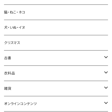
科学・技術
猫・ねこ・ネコ
教育・教養
犬・いぬ・イヌ
生活・暮らし
クリスマス
芸術・絵画・写真
古書
絵本・児童書
娯楽・エンターテインメント
古書セット
衣料品
美術
POLEWARDS
雑貨
Tシャツ
バッグ
オンラインコンテンツ