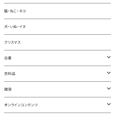
猫・ねこ・ネコ
教育・教養
犬・いぬ・イヌ
生活・暮らし
クリスマス
芸術・絵画・写真
古書
絵本・児童書
娯楽・エンターテインメント
古書セット
衣料品
美術
POLEWARDS
雑貨
Tシャツ
バッグ
オンラインコンテンツ