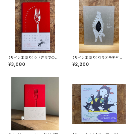
【サイン本あり】うさぎまでのお
【サイン本あり】ウラオモテヤマ
さらい［通常版］
ネコ
¥3,080
¥2,200