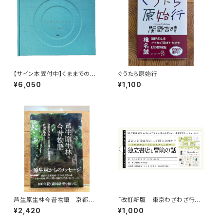
【サイン本受付中】くままでのお
ぐうたら原始行
さらい〈特装新版〉
¥6,050
¥1,100
芦生原生林今昔物語 京都大
「改訂新版 東京わざわざ行き
学芦生演習林から研究林へ
たい街の本屋さん」出版記念ト
¥2,420
¥1,000
ークイベント録画視聴権