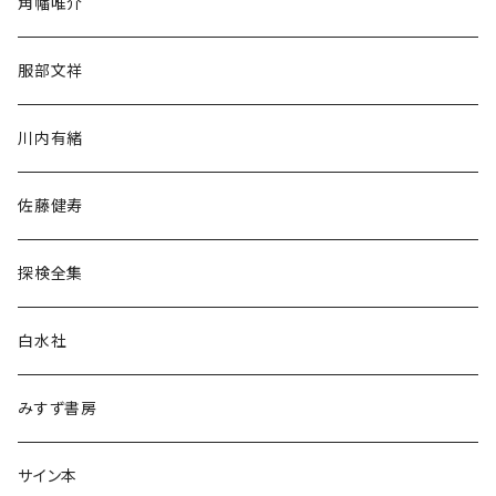
角幡唯介
人文・社会
服部文祥
歴史・考古学
川内有緒
宗教・哲学・思想
佐藤健寿
民族・風習
探検全集
言語・ことば
白水社
政治・経済
みすず書房
経営・マネジメント
サイン本
科学・技術