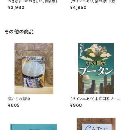
うさぎまでのおさらい［特装版］
【サイン本あり】猫の悪口〈数量
限定・オリジナルトート付き〉
¥3,960
¥4,950
その他の商品
海からの贈物
【サイン本あり】未来国家ブータ
ン
¥605
¥968