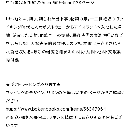
単行本：A5判 縦225mm 横166mm 1128ページ
「サガ」とは、語り、語られた出来事、物語の意。十三世紀頃のヴァ
イキング時代に人々がノルウェーからアイスランドへ入植した経
緯、活躍した英雄、血族同士の復讐、異教時代の魔法や呪いなど
を活写した壮大な史伝的散文作品のうち、本書は圧巻とされる
六篇を収める。最新の研究を踏まえた図版・系図・地図・文献案
内付き。
＝＝＝＝＝＝＝＝＝＝＝＝＝＝＝＝＝＝＝＝
★ギフトラッピング承ります★
ラッピングのデザイン、リボンの色等は以下のページからご確認く
ださい
https://www.bokenbooks.com/items/56347964
※配送・梱包の都合上、リボンを結ばずにお送りする場合もござ
います