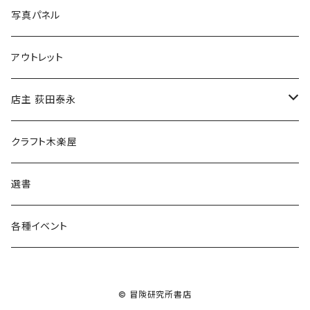
ブックカバー
冒険クロストーク
写真パネル
マグカップ
アウトレット
傘
店主 荻田泰永
食料品
書籍
クラフト木楽屋
その他
ウェア
選書
各種イベント
© 冒険研究所書店