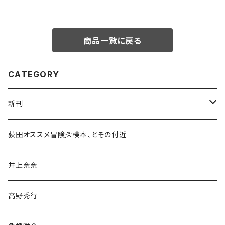
商品一覧に戻る
CATEGORY
新刊
和書
荻田オススメ冒険探検本、とその付近
文学・小説・物語
井上奈奈
随筆・ノンフィクション・その他
高野秀行
旅行・紀行