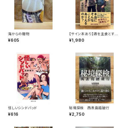
海からの贈物
【サイン本あり】酒を主食とする
人々 エチオピアの科学的秘境
¥605
¥1,980
を旅する
怪しいシンドバッド
秘境探検 西表島踏破行
¥616
¥2,750