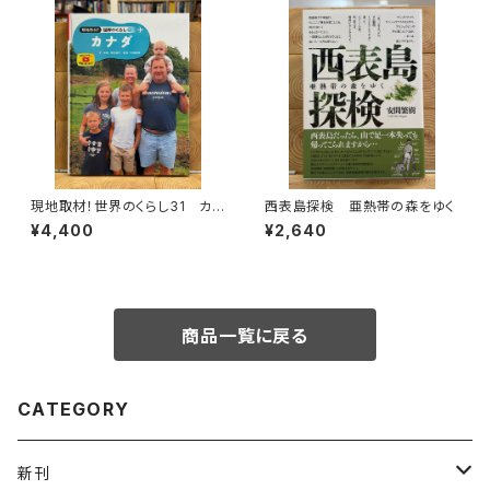
現地取材！世界のくらし31 カナ
西表島探検 亜熱帯の森をゆく
ダ
¥4,400
¥2,640
商品一覧に戻る
CATEGORY
新刊