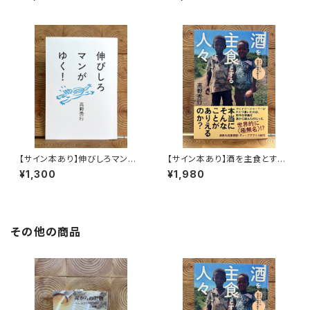
【サイン本あり】伸びしろマンが
【サイン本あり】酒を主食とする
ゆく！
人々 エチオピアの科学的秘境
¥1,300
¥1,980
を旅する
その他の商品