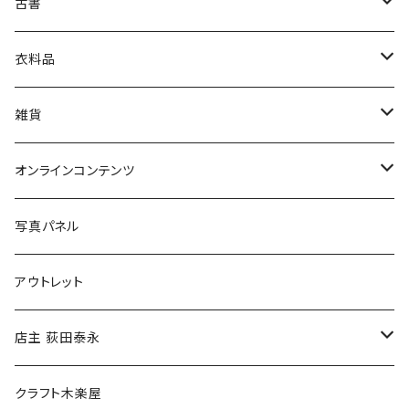
古書
絵本・児童書
娯楽・エンターテインメント
古書セット
衣料品
美術
POLEWARDS
雑貨
Tシャツ
バッグ
オンラインコンテンツ
ブックカバー
冒険クロストーク
写真パネル
マグカップ
アウトレット
傘
店主 荻田泰永
食料品
書籍
クラフト木楽屋