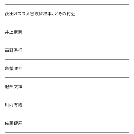
和書
荻田オススメ冒険探検本、とその付近
文学・小説・物語
井上奈奈
随筆・ノンフィクション・その他
高野秀行
旅行・紀行
角幡唯介
人文・社会
服部文祥
歴史・考古学
川内有緒
宗教・哲学・思想
佐藤健寿
民族・風習