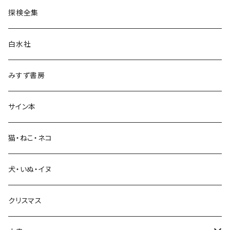
探検全集
言語・ことば
白水社
政治・経済
みすず書房
経営・マネジメント
サイン本
科学・技術
猫・ねこ・ネコ
教育・教養
犬・いぬ・イヌ
生活・暮らし
クリスマス
芸術・絵画・写真