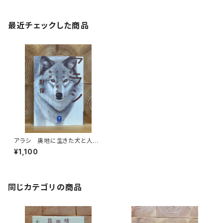
最近チェックした商品
アラシ 奥地に生きた犬と人間
の物語
¥1,100
同じカテゴリの商品