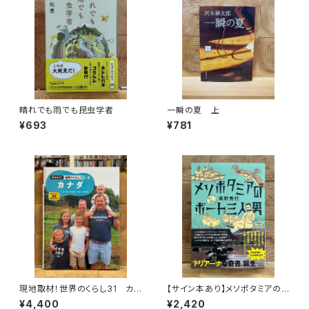
晴れでも雨でも昆虫学者
一瞬の夏 上
¥693
¥781
現地取材！世界のくらし31 カナ
【サイン本あり】メソポタミアの
ダ
ボート三人男
¥4,400
¥2,420