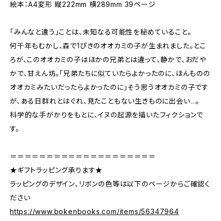
絵本：A4変形 縦222mm 横289mm 39ページ
「みんなと違う」ことは、未知なる可能性を秘めていること。
何千年もむかし、森で1ぴきのオオカミの子が生まれました。とこ
ろが、このオオカミの子はほかの兄弟とは違って、静かで、おだや
かで、甘えん坊。「兄弟たちに似ていたらよかったのに、ほんものの
オオカミみたいだったらよかったのに」そう思うオオカミの子です
が、ある日群れとはぐれ、見たこともない生きものに出会い…。
科学的な手がかりをもとに、イヌの起源を描いたフィクションで
す。
＝＝＝＝＝＝＝＝＝＝＝＝＝＝＝＝＝＝＝＝
★ギフトラッピング承ります★
ラッピングのデザイン、リボンの色等は以下のページからご確認く
ださい
https://www.bokenbooks.com/items/56347964