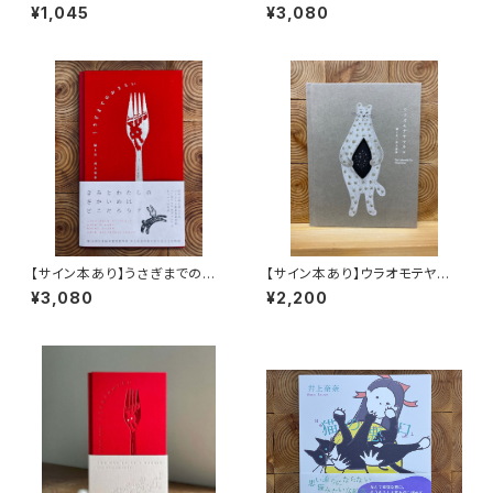
北極を風と歩く
¥1,045
¥3,080
【サイン本あり】うさぎまでのお
【サイン本あり】ウラオモテヤマ
さらい［通常版］
ネコ
¥3,080
¥2,200