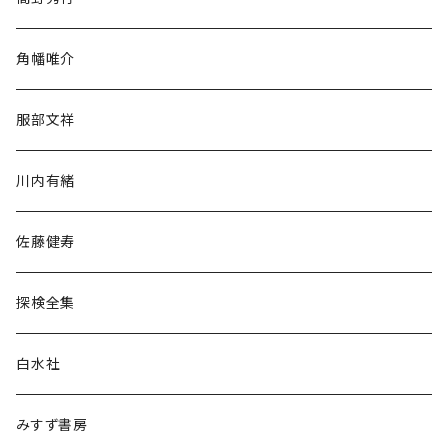
旅行・紀行
角幡唯介
人文・社会
服部文祥
歴史・考古学
川内有緒
宗教・哲学・思想
佐藤健寿
民族・風習
探検全集
言語・ことば
白水社
政治・経済
みすず書房
経営・マネジメント