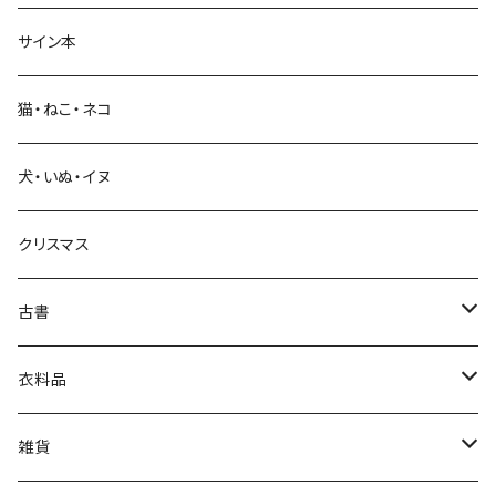
サイン本
科学・技術
猫・ねこ・ネコ
教育・教養
犬・いぬ・イヌ
生活・暮らし
クリスマス
芸術・絵画・写真
古書
絵本・児童書
娯楽・エンターテインメント
古書セット
衣料品
美術
POLEWARDS
雑貨