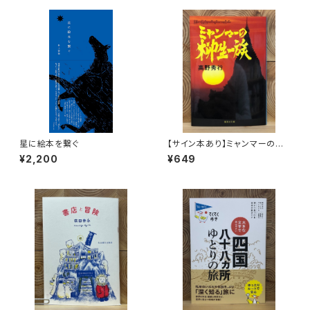
星に絵本を繋ぐ
【サイン本あり】ミャンマーの柳
生一族
¥2,200
¥649