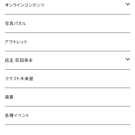
Tシャツ
バッグ
オンラインコンテンツ
ブックカバー
冒険クロストーク
写真パネル
マグカップ
アウトレット
傘
店主 荻田泰永
食料品
書籍
クラフト木楽屋
その他
ウェア
選書
各種イベント