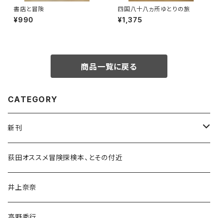
書店と冒険
四国八十八ヵ所ゆとりの旅
¥990
¥1,375
商品一覧に戻る
CATEGORY
新刊
和書
荻田オススメ冒険探検本、とその付近
文学・小説・物語
井上奈奈
随筆・ノンフィクション・その他
高野秀行