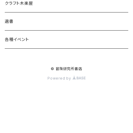
食料品
書籍
クラフト木楽屋
その他
ウェア
選書
各種イベント
© 冒険研究所書店
Powered by