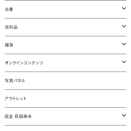
古書
絵本・児童書
娯楽・エンターテインメント
古書セット
衣料品
美術
POLEWARDS
雑貨
Tシャツ
バッグ
オンラインコンテンツ
ブックカバー
冒険クロストーク
写真パネル
マグカップ
アウトレット
傘
店主 荻田泰永