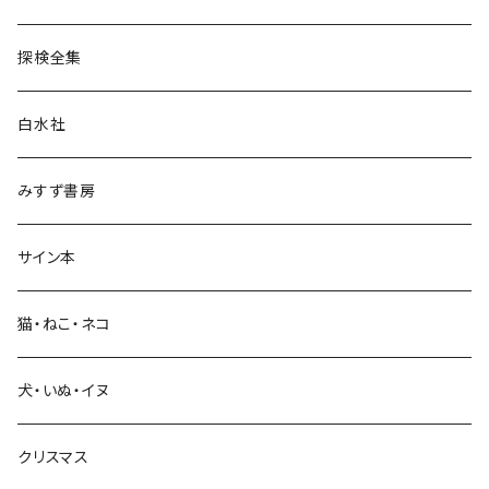
民族・風習
探検全集
言語・ことば
白水社
政治・経済
みすず書房
経営・マネジメント
サイン本
科学・技術
猫・ねこ・ネコ
教育・教養
犬・いぬ・イヌ
生活・暮らし
クリスマス
芸術・絵画・写真