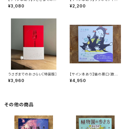
さらい［通常版］
ネコ
¥3,080
¥2,200
うさぎまでのおさらい［特装版］
【サイン本あり】猫の悪口〈数量
限定・オリジナルトート付き〉
¥3,960
¥4,950
その他の商品