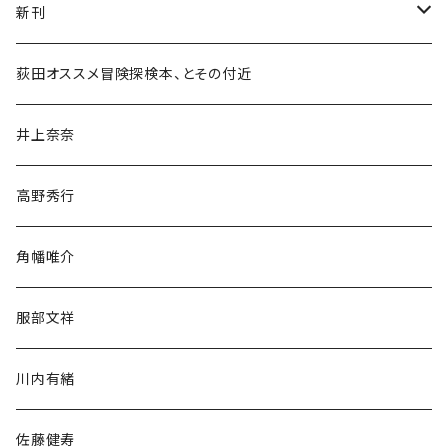
新刊
和書
荻田オススメ冒険探検本、とその付近
文学・小説・物語
井上奈奈
随筆・ノンフィクション・その他
高野秀行
旅行・紀行
角幡唯介
人文・社会
服部文祥
歴史・考古学
川内有緒
宗教・哲学・思想
佐藤健寿