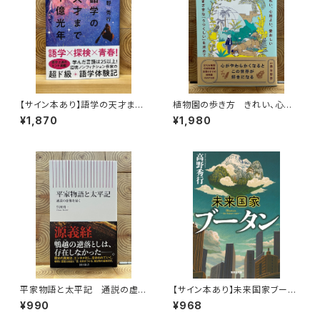
【サイン本あり】語学の天才まで
植物園の歩き方 きれい、心地
1億光年
よい、愛おしい さまざまな「うつ
¥1,870
¥1,980
くしい」を求めて
平家物語と太平記 通説の虚
【サイン本あり】未来国家ブータ
像を暴く
ン
¥990
¥968