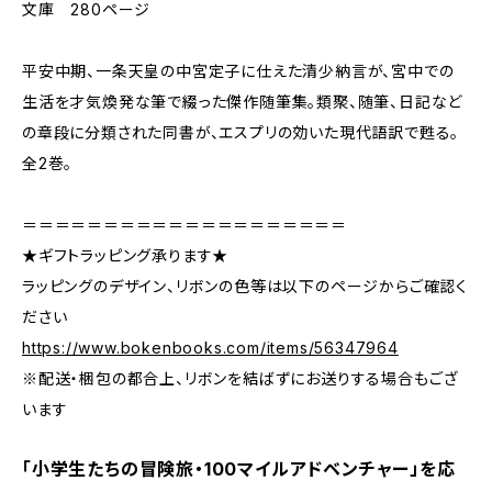
文庫 280ページ
平安中期、一条天皇の中宮定子に仕えた清少納言が、宮中での
生活を才気煥発な筆で綴った傑作随筆集。類聚、随筆、日記など
の章段に分類された同書が、エスプリの効いた現代語訳で甦る。
全2巻。
＝＝＝＝＝＝＝＝＝＝＝＝＝＝＝＝＝＝＝＝
★ギフトラッピング承ります★
ラッピングのデザイン、リボンの色等は以下のページからご確認く
ださい
https://www.bokenbooks.com/items/56347964
※配送・梱包の都合上、リボンを結ばずにお送りする場合もござ
います
「小学生たちの冒険旅・100マイルアドベンチャー」を応