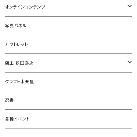
Tシャツ
バッグ
オンラインコンテンツ
ブックカバー
冒険クロストーク
写真パネル
マグカップ
アウトレット
傘
店主 荻田泰永
食料品
書籍
クラフト木楽屋
その他
ウェア
選書
各種イベント