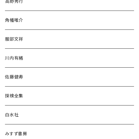
高野秀行
旅行・紀行
角幡唯介
人文・社会
服部文祥
歴史・考古学
川内有緒
宗教・哲学・思想
佐藤健寿
民族・風習
探検全集
言語・ことば
白水社
政治・経済
みすず書房