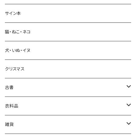
経営・マネジメント
サイン本
科学・技術
猫・ねこ・ネコ
教育・教養
犬・いぬ・イヌ
生活・暮らし
クリスマス
芸術・絵画・写真
古書
絵本・児童書
娯楽・エンターテインメント
古書セット
衣料品
美術
POLEWARDS
雑貨