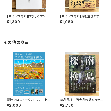
【サイン本あり】伸びしろマンが
【サイン本あり】酒を主食とする
ゆく！
人々 エチオピアの科学的秘境
¥1,300
¥1,980
を旅する
その他の商品
冒険クロストークvol.27 上田
南島探検 西表島の沢を歩きつ
優紀「この星の物語を撮る」録画
くす
¥2,000
¥2,750
視聴権