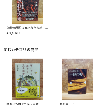
〈新装新版〉収奪された大地 ラ
テンアメリカ五百年
¥3,960
同じカテゴリの商品
晴れでも雨でも昆虫学者
一瞬の夏 上