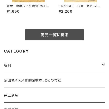
新版 湘南ハイク 鎌倉・逗子・
TRANSIT 72号 さあ、スペ
葉山・横須賀・三浦の山と海歩き
インへ！ 太陽と海と土の国
¥1,650
¥2,200
商品一覧に戻る
CATEGORY
新刊
和書
荻田オススメ冒険探検本、とその付近
文学・小説・物語
井上奈奈
随筆・ノンフィクション・その他