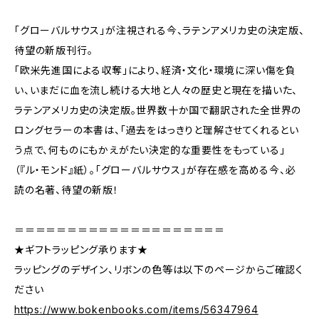
「グローバルサウス」が注視される今、ラテンアメリカ史の決定版、
待望の新版刊行。
「欧米先進国による収奪」により、経済・文化・環境に深い傷を負
い、いまだに血を流し続ける大地と人々の歴史と現在を描いた、
ラテンアメリカ史の決定版。世界数十か国で翻訳された全世界の
ロングセラーの本書は、「過去をはっきりと理解させてくれるとい
う点で、何ものにもかえがたい決定的な重要性をもっている」
（『ル・モンド』紙）。「グローバルサウス」が存在感を高める今、必
読の名著、待望の新版！
＝＝＝＝＝＝＝＝＝＝＝＝＝＝＝＝＝＝＝＝
★ギフトラッピング承ります★
ラッピングのデザイン、リボンの色等は以下のページからご確認く
ださい
https://www.bokenbooks.com/items/56347964