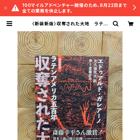
100マイルアドベンチャー開催のため、8月22日まで
全ての業務を休止します。
〈新装新版〉収奪された大地 ラテン
アメリカ五百年 | 冒険研究所書店