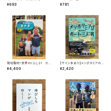
¥693
¥781
現地取材！世界のくらし31 カナ
【サイン本あり】メソポタミアの
ダ
ボート三人男
¥4,400
¥2,420