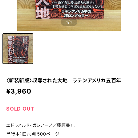
1
/1
〈新装新版〉収奪された大地 ラテンアメリカ五百年
¥3,960
SOLD OUT
エドゥアルド・ガレアーノ／藤原書店
単行本：四六判 500ページ