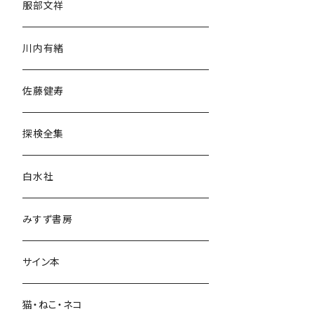
服部文祥
歴史・考古学
川内有緒
宗教・哲学・思想
佐藤健寿
民族・風習
探検全集
言語・ことば
白水社
政治・経済
みすず書房
経営・マネジメント
サイン本
科学・技術
猫・ねこ・ネコ
教育・教養