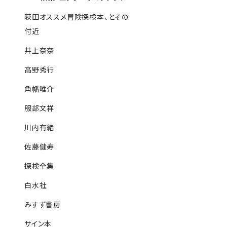
荻田オススメ冒険探検本、とその
付近
井上奈奈
高野秀行
角幡唯介
服部文祥
川内有緒
佐藤健寿
探検全集
白水社
みすず書房
サイン本