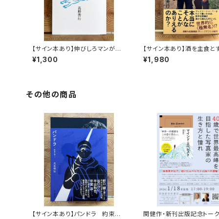
【サイン本あり】伸びしろマンがゆ
【サイン本あり】酒を主食と
く！
人々 エチオピアの科学的
¥1,300
¥1,980
旅する
その他の商品
【サイン本あり】パンドラ 約束の
関健作・新刊出版記念トー