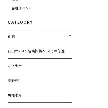
各種イベント
CATEGORY
新刊
和書
荻田オススメ冒険探検本、とその付近
文学・小説・物語
井上奈奈
随筆・ノンフィクション・その他
高野秀行
旅行・紀行
角幡唯介
人文・社会