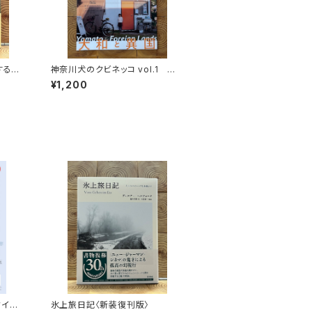
する
神奈川犬のクビネッコ vol.1 特
秘境を
集：大和と異国
¥1,200
クイベ
氷上旅日記〈新装復刊版〉