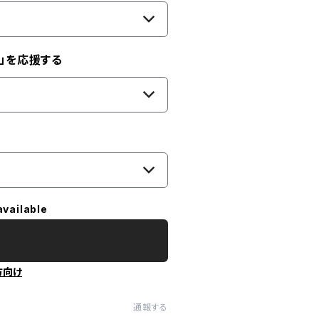
」を応援する
available
方向け
通報する