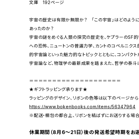
文庫 192ページ
宇宙の歴史は有限か無限か？ 「この宇宙」はどのよう
あったのか？
宇宙の謎をめぐる人類の探究の歴史を、ケプラーのSF
への恐怖、ニュートンの普遍力学、カントのコペルニクス
的宇宙論といった魅力的なトピックとともに、コンパクト
宇宙論など、物理学の最新成果を踏まえた、哲学の泰斗に
＝＝＝＝＝＝＝＝＝＝＝＝＝＝＝＝＝＝＝＝
★ギフトラッピング承ります★
ラッピングのデザイン、リボンの色等は以下のページから
https://www.bokenbooks.com/items/56347964
※配送・梱包の都合上、リボンを結ばずにお送りする場
休業期間（8月6〜21日）後の発送希望時期をお