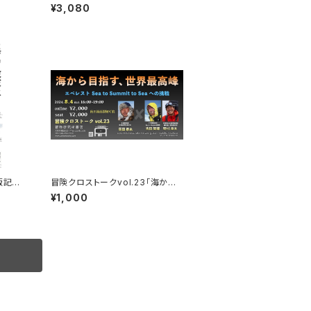
¥3,080
版記念
冒険クロストークvol.23「海から
目指す、世界最高峰」録画視聴権
¥1,000