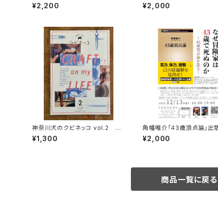
頂
ント録画視聴権
¥2,200
¥2,000
神奈川犬のクビネッコ vol.2 特
角幡唯介「43歳頂点論」出
集：CRAFT on my LIFE
トークイベント録画視聴権
¥1,300
¥2,000
商品一覧に戻る