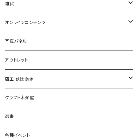
美術
POLEWARDS
雑貨
Tシャツ
バッグ
オンラインコンテンツ
ブックカバー
冒険クロストーク
写真パネル
マグカップ
アウトレット
傘
店主 荻田泰永
食料品
書籍
クラフト木楽屋
その他
ウェア
選書
各種イベント