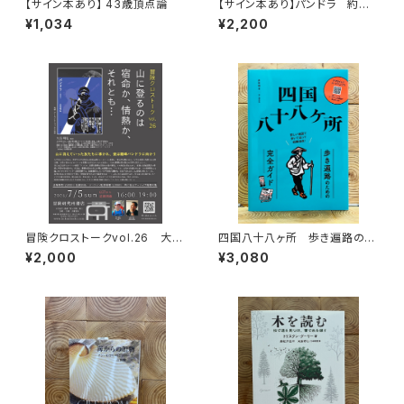
【サイン本あり】 43歳頂点論
【サイン本あり】パンドラ 約束
の頂
¥1,034
¥2,200
冒険クロストークvol.26 大石
四国八十八ヶ所 歩き遍路のた
明弘「山に登るのは 宿命か、情
めの完全ガイド
¥2,000
¥3,080
熱か、それとも…」録画視聴権