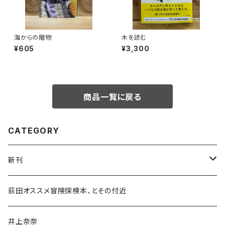
海からの贈物
木を読む
¥605
¥3,300
商品一覧に戻る
CATEGORY
新刊
和書
荻田オススメ冒険探検本、とその付近
文学・小説・物語
井上奈奈