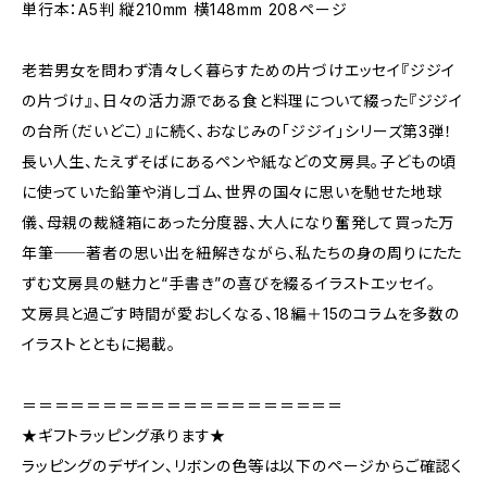
単行本：A5判 縦210mm 横148mm 208ページ
老若男女を問わず清々しく暮らすための片づけエッセイ『ジジイ
の片づけ』、日々の活力源である食と料理について綴った『ジジイ
の台所（だいどこ）』に続く、おなじみの「ジジイ」シリーズ第3弾！
長い人生、たえずそばにあるペンや紙などの文房具。子どもの頃
に使っていた鉛筆や消しゴム、世界の国々に思いを馳せた地球
儀、母親の裁縫箱にあった分度器、大人になり奮発して買った万
年筆──著者の思い出を紐解きながら、私たちの身の周りにたた
ずむ文房具の魅力と“手書き”の喜びを綴るイラストエッセイ。
文房具と過ごす時間が愛おしくなる、18編＋15のコラムを多数の
イラストとともに掲載。
＝＝＝＝＝＝＝＝＝＝＝＝＝＝＝＝＝＝＝＝
★ギフトラッピング承ります★
ラッピングのデザイン、リボンの色等は以下のページからご確認く