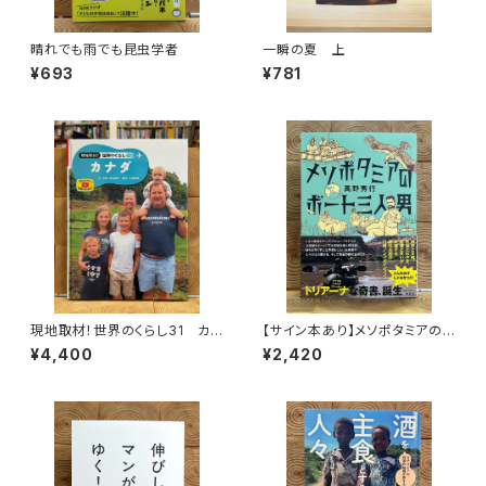
晴れでも雨でも昆虫学者
一瞬の夏 上
¥693
¥781
現地取材！世界のくらし31 カナ
【サイン本あり】メソポタミアの
ダ
ボート三人男
¥4,400
¥2,420