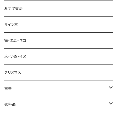
みすず書房
経営・マネジメント
サイン本
科学・技術
猫・ねこ・ネコ
教育・教養
犬・いぬ・イヌ
生活・暮らし
クリスマス
芸術・絵画・写真
古書
絵本・児童書
娯楽・エンターテインメント
古書セット
衣料品