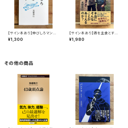
【サイン本あり】伸びしろマンが
【サイン本あり】酒を主食とする
ゆく！
人々 エチオピアの科学的秘境
¥1,300
¥1,980
を旅する
その他の商品