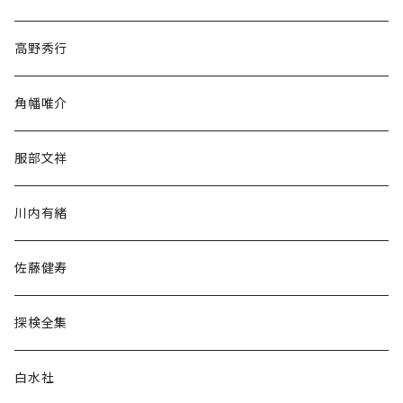
随筆・ノンフィクション・その他
高野秀行
旅行・紀行
角幡唯介
人文・社会
服部文祥
歴史・考古学
川内有緒
宗教・哲学・思想
佐藤健寿
民族・風習
探検全集
言語・ことば
白水社
政治・経済