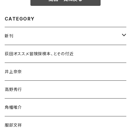
CATEGORY
新刊
和書
荻田オススメ冒険探検本、とその付近
文学・小説・物語
井上奈奈
随筆・ノンフィクション・その他
高野秀行
旅行・紀行
角幡唯介
人文・社会
服部文祥