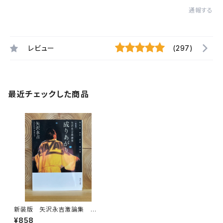
通報する
レビュー
(297)
最近チェックした商品
新装版 矢沢永吉激論集 成り
あがり
¥858