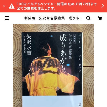
100マイルアドベンチャー開催のため、8月22日まで
全ての業務を休止します。
新装版 矢沢永吉激論集 成りあが
り | 冒険研究所書店