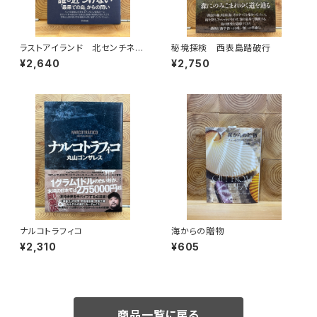
ラストアイランド 北センチネル
秘境探検 西表島踏破行
島 なぜ外界との接触を拒み続
¥2,640
¥2,750
けるのか
ナルコトラフィコ
海からの贈物
¥2,310
¥605
商品一覧に戻る