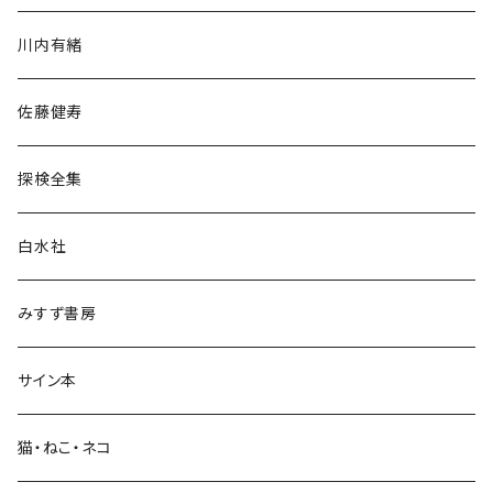
歴史・考古学
川内有緒
宗教・哲学・思想
佐藤健寿
民族・風習
探検全集
言語・ことば
白水社
政治・経済
みすず書房
経営・マネジメント
サイン本
科学・技術
猫・ねこ・ネコ
教育・教養