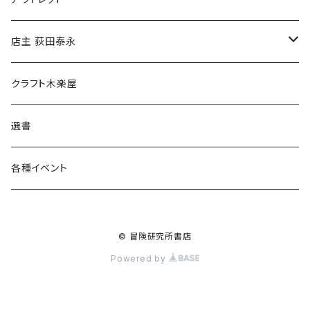
傘
店主 荻田泰永
食料品
書籍
クラフト木楽屋
その他
ウェア
選書
各種イベント
© 冒険研究所書店
Powered by