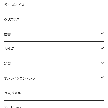
犬・いぬ・イヌ
生活・暮らし
クリスマス
芸術・絵画・写真
古書
絵本・児童書
娯楽・エンターテインメント
古書セット
衣料品
美術
POLEWARDS
雑貨
Tシャツ
バッグ
オンラインコンテンツ
ブックカバー
冒険クロストーク
写真パネル
マグカップ
アウトレット