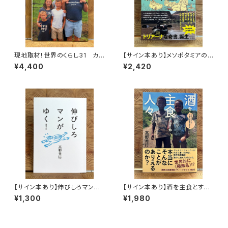
現地取材！世界のくらし31 カナ
【サイン本あり】メソポタミアの
ダ
ボート三人男
¥4,400
¥2,420
【サイン本あり】伸びしろマンが
【サイン本あり】酒を主食とする
ゆく！
人々 エチオピアの科学的秘境
¥1,300
¥1,980
を旅する