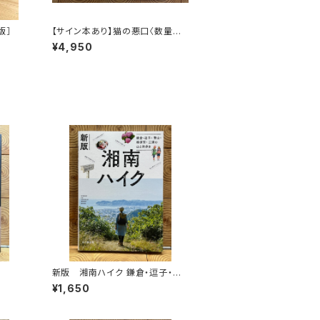
版］
【サイン本あり】猫の悪口〈数量限
定・オリジナルトート付き〉
¥4,950
新版 湘南ハイク 鎌倉・逗子・葉
山・横須賀・三浦の山と海歩き
¥1,650