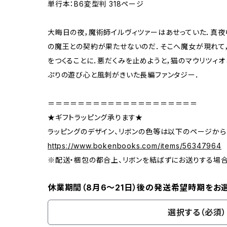
単行本：B6変型判 318ページ
大晦日の夜，魔術師イルヴィツァーはあせっていた．真
の魔王との契約が果たせないのだ．そこへ魔女が現れて
をつくることに．悪だくみを止めようと，猫のマウリツィ
ぷりの遊び心と風刺がきいた長編ファンタジー．
＝＝＝＝＝＝＝＝＝＝＝＝＝＝＝＝＝＝＝＝
★ギフトラッピング承ります★
ラッピングのデザイン、リボンの色等は以下のページから
https://www.bokenbooks.com/items/56347964
※配送・梱包の都合上、リボンを結ばずにお送りする場
休業期間（8月6〜21日）後の発送希望時期をお
選択する（必須）