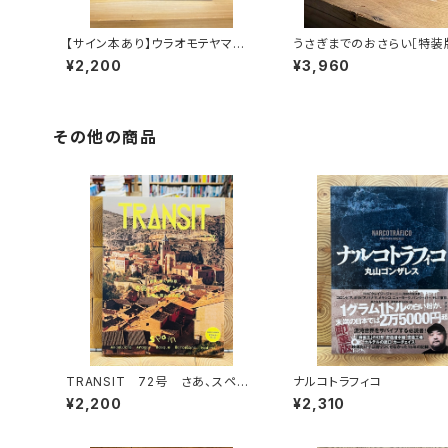
【サイン本あり】ウラオモテヤマネ
うさぎまでのおさらい［特装
コ
¥2,200
¥3,960
その他の商品
TRANSIT 72号 さあ、スペイ
ナルコトラフィコ
ンへ！ 太陽と海と土の国
¥2,200
¥2,310