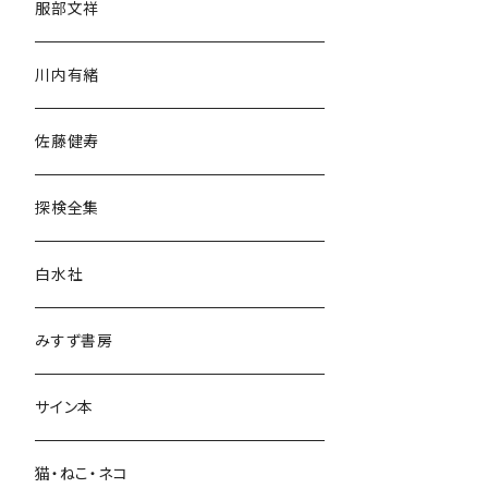
服部文祥
歴史・考古学
川内有緒
宗教・哲学・思想
佐藤健寿
民族・風習
探検全集
言語・ことば
白水社
政治・経済
みすず書房
経営・マネジメント
サイン本
科学・技術
猫・ねこ・ネコ
教育・教養