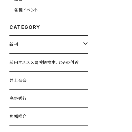
各種イベント
CATEGORY
新刊
和書
荻田オススメ冒険探検本、とその付近
文学・小説・物語
井上奈奈
随筆・ノンフィクション・その他
高野秀行
旅行・紀行
角幡唯介
人文・社会