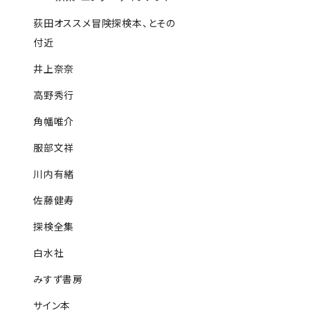
荻田オススメ冒険探検本、とその
付近
井上奈奈
高野秀行
角幡唯介
服部文祥
川内有緒
佐藤健寿
探検全集
白水社
みすず書房
サイン本