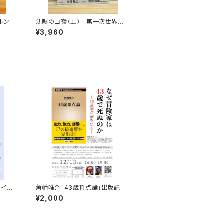
ルン
沈黙の山嶺（上） 第一次世界大
戦とマロリーのエヴェレスト
¥3,960
クイベ
角幡唯介「43歳頂点論」出版記念
トークイベント録画視聴権
¥2,000