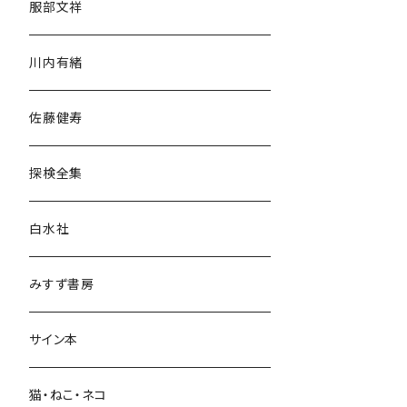
服部文祥
歴史・考古学
川内有緒
宗教・哲学・思想
佐藤健寿
民族・風習
探検全集
言語・ことば
白水社
政治・経済
みすず書房
経営・マネジメント
サイン本
科学・技術
猫・ねこ・ネコ
教育・教養