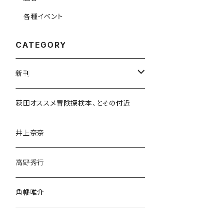
各種イベント
CATEGORY
新刊
和書
荻田オススメ冒険探検本、とその付近
文学・小説・物語
井上奈奈
随筆・ノンフィクション・その他
高野秀行
旅行・紀行
角幡唯介
人文・社会