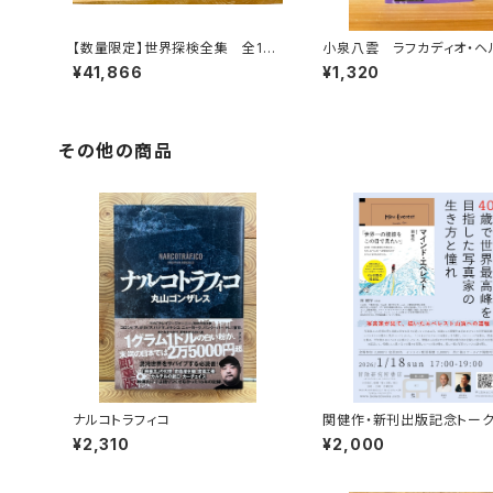
【数量限定】世界探検全集 全16
小泉八雲 ラフカディオ・ヘ
巻＋全巻購入特典「第17巻（非売
¥41,866
¥1,320
品）」【当店限定】
その他の商品
ナルコトラフィコ
関健作・新刊出版記念トー
ント録画視聴権
¥2,310
¥2,000