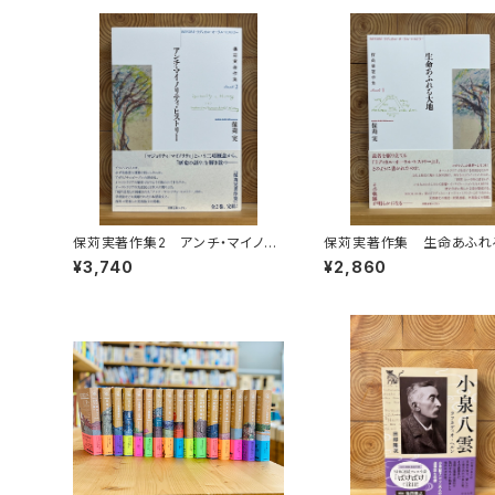
保苅実著作集2 アンチ・マイノリ
保苅実著作集 生命あふれ
ティ・ヒストリー
¥3,740
¥2,860