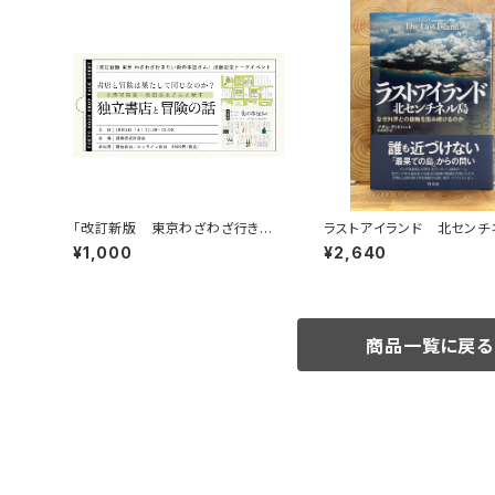
「改訂新版 東京わざわざ行きた
ラストアイランド 北センチ
い街の本屋さん」出版記念トークイ
島 なぜ外界との接触を拒
¥1,000
¥2,640
ベント録画視聴権
るのか
商品一覧に戻る