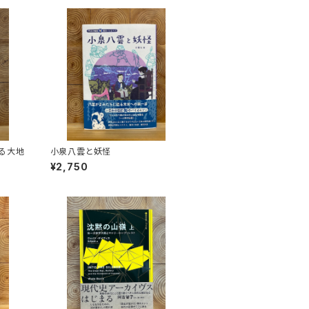
る大地
小泉八雲と妖怪
¥2,750