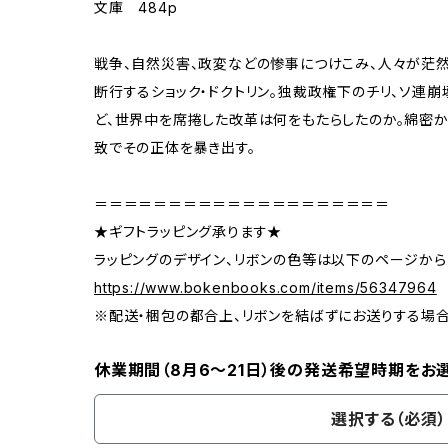
文庫 484p
戦争、自然災害、政変などの惨事につけこみ、人々が茫
断行するショック・ドクトリン。独裁政権下のチリ、ソ連
ど、世界中を席捲した改革は何をもたらしたのか。綿密
致でその正体を暴き出す。
＝＝＝＝＝＝＝＝＝＝＝＝＝＝＝＝＝＝＝＝
★ギフトラッピング承ります★
ラッピングのデザイン、リボンの色等は以下のページから
https://www.bokenbooks.com/items/56347964
※配送・梱包の都合上、リボンを結ばずにお送りする場
休業期間（8月6〜21日）後の発送希望時期をお
選択する（必須）