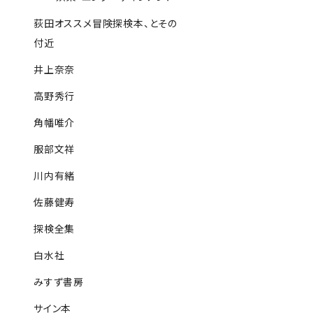
荻田オススメ冒険探検本、とその
付近
井上奈奈
高野秀行
角幡唯介
服部文祥
川内有緒
佐藤健寿
探検全集
白水社
みすず書房
サイン本