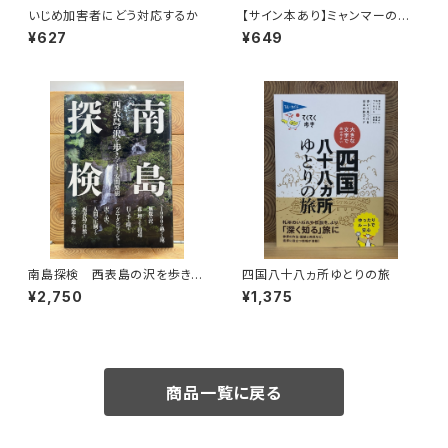
いじめ加害者にどう対応するか
【サイン本あり】ミャンマーの柳
生一族
¥627
¥649
南島探検 西表島の沢を歩きつ
四国八十八ヵ所ゆとりの旅
くす
¥2,750
¥1,375
商品一覧に戻る