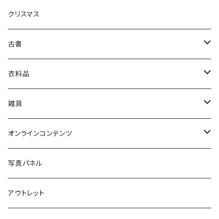
クリスマス
芸術・絵画・写真
古書
絵本・児童書
娯楽・エンターテインメント
古書セット
衣料品
美術
POLEWARDS
雑貨
Tシャツ
バッグ
オンラインコンテンツ
ブックカバー
冒険クロストーク
写真パネル
マグカップ
アウトレット