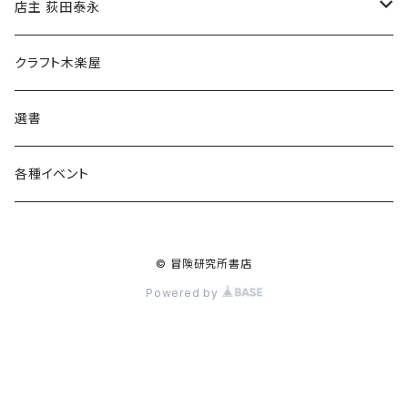
傘
店主 荻田泰永
食料品
書籍
クラフト木楽屋
その他
ウェア
選書
各種イベント
© 冒険研究所書店
Powered by