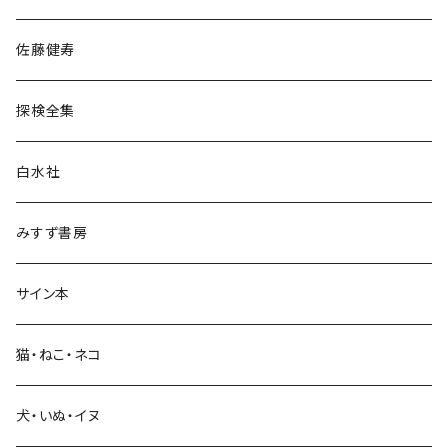
宗教・哲学・思想
佐藤健寿
民族・風習
探検全集
言語・ことば
白水社
政治・経済
みすず書房
経営・マネジメント
サイン本
科学・技術
猫・ねこ・ネコ
教育・教養
犬・いぬ・イヌ
生活・暮らし