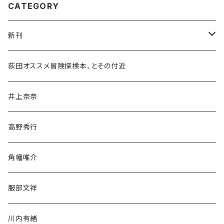
CATEGORY
新刊
和書
荻田オススメ冒険探検本、とその付近
文学・小説・物語
井上奈奈
随筆・ノンフィクション・その他
高野秀行
旅行・紀行
角幡唯介
人文・社会
服部文祥
歴史・考古学
川内有緒