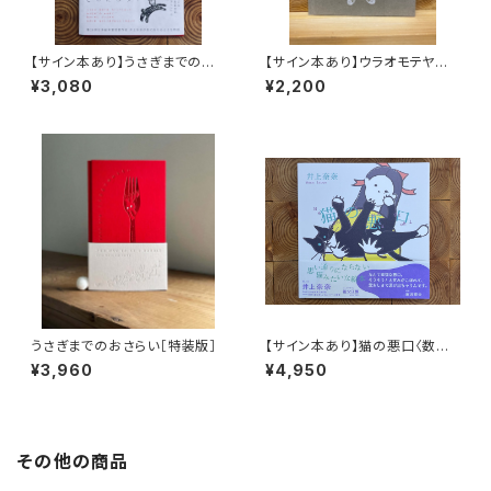
【サイン本あり】うさぎまでのお
【サイン本あり】ウラオモテヤマ
さらい［通常版］
ネコ
¥3,080
¥2,200
うさぎまでのおさらい［特装版］
【サイン本あり】猫の悪口〈数量
限定・オリジナルトート付き〉
¥3,960
¥4,950
その他の商品