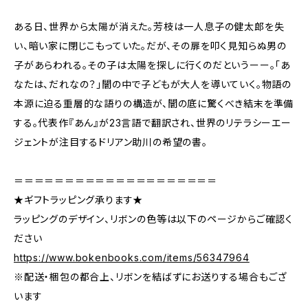
ある日、世界から太陽が消えた。芳枝は一人息子の健太郎を失
い、暗い家に閉じこもっていた。だが、その扉を叩く見知らぬ男の
子があらわれる。その子は太陽を探しに行くのだというーー。「あ
なたは、だれなの？」闇の中で子どもが大人を導いていく。物語の
本源に迫る重層的な語りの構造が、闇の底に驚くべき結末を準備
する。代表作『あん』が23言語で翻訳され、世界のリテラシーエー
ジェントが注目するドリアン助川の希望の書。
＝＝＝＝＝＝＝＝＝＝＝＝＝＝＝＝＝＝＝＝
★ギフトラッピング承ります★
ラッピングのデザイン、リボンの色等は以下のページからご確認く
ださい
https://www.bokenbooks.com/items/56347964
※配送・梱包の都合上、リボンを結ばずにお送りする場合もござ
います