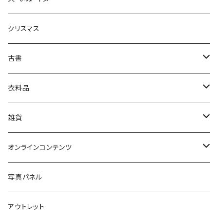
生活・暮らし
クリスマス
芸術・絵画・写真
古書
絵本・児童書
娯楽・エンターテインメント
古書セット
衣料品
美術
POLEWARDS
雑貨
Tシャツ
バッグ
オンラインコンテンツ
ブックカバー
冒険クロストーク
写真パネル
マグカップ
アウトレット