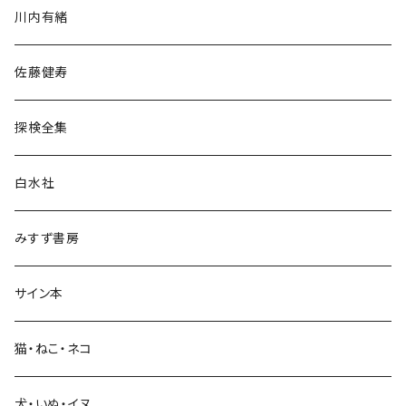
川内有緒
宗教・哲学・思想
佐藤健寿
民族・風習
探検全集
言語・ことば
白水社
政治・経済
みすず書房
経営・マネジメント
サイン本
科学・技術
猫・ねこ・ネコ
教育・教養
犬・いぬ・イヌ