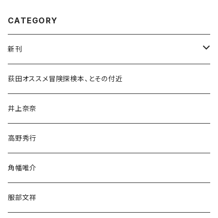
CATEGORY
新刊
和書
荻田オススメ冒険探検本、とその付近
文学・小説・物語
井上奈奈
随筆・ノンフィクション・その他
高野秀行
旅行・紀行
角幡唯介
人文・社会
服部文祥
歴史・考古学