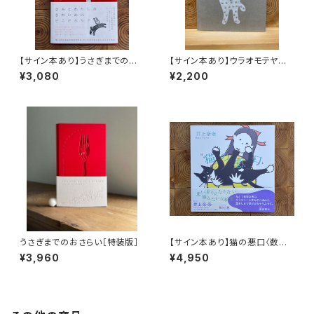
【サイン本あり】うさぎまでのお
【サイン本あり】ウラオモテヤマ
さらい［通常版］
ネコ
¥3,080
¥2,200
うさぎまでのおさらい［特装版］
【サイン本あり】猫の悪口〈数量
限定・オリジナルトート付き〉
¥3,960
¥4,950