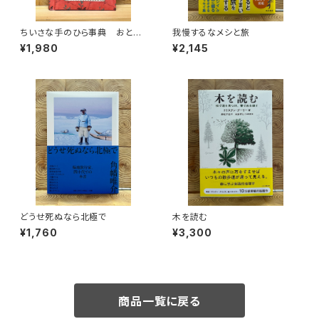
ちいさな手のひら事典 おとぎ
我慢するなメシと旅
話
¥1,980
¥2,145
どうせ死ぬなら北極で
木を読む
¥1,760
¥3,300
商品一覧に戻る