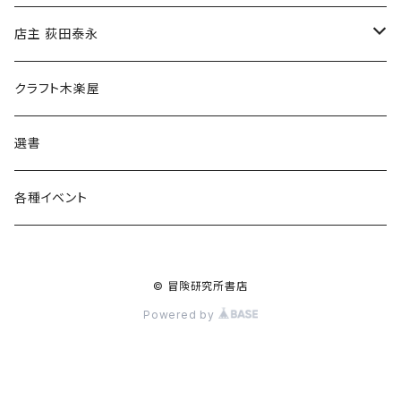
傘
店主 荻田泰永
食料品
書籍
クラフト木楽屋
その他
ウェア
選書
各種イベント
© 冒険研究所書店
Powered by