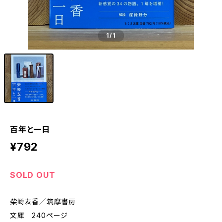
1
/1
百年と一日
¥792
SOLD OUT
柴崎友香／筑摩書房
文庫 240ページ