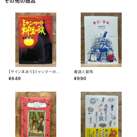
その他の商品
【サイン本あり】ミャンマーの柳
書店と冒険
生一族
¥649
¥990