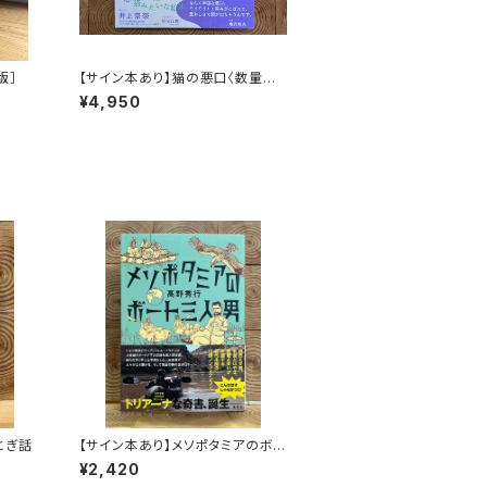
版］
【サイン本あり】猫の悪口〈数量限
定・オリジナルトート付き〉
¥4,950
とぎ話
【サイン本あり】メソポタミアのボ
ート三人男
¥2,420