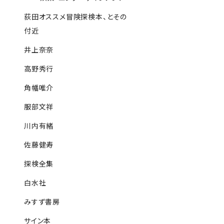
荻田オススメ冒険探検本、とその
付近
井上奈奈
高野秀行
角幡唯介
服部文祥
川内有緒
佐藤健寿
探検全集
白水社
みすず書房
サイン本