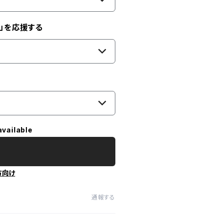
」を応援する
available
方向け
通報する