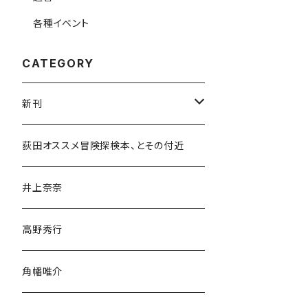
各種イベント
CATEGORY
新刊
和書
荻田オススメ冒険探検本、とその付近
文学・小説・物語
井上奈奈
随筆・ノンフィクション・その他
高野秀行
旅行・紀行
角幡唯介
人文・社会