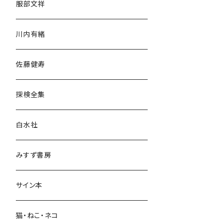
服部文祥
歴史・考古学
川内有緒
宗教・哲学・思想
佐藤健寿
民族・風習
探検全集
言語・ことば
白水社
政治・経済
みすず書房
経営・マネジメント
サイン本
科学・技術
猫・ねこ・ネコ
教育・教養