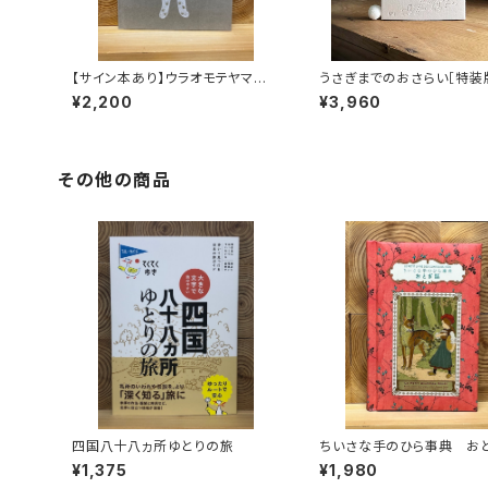
【サイン本あり】ウラオモテヤマネ
うさぎまでのおさらい［特装
コ
¥2,200
¥3,960
その他の商品
四国八十八ヵ所ゆとりの旅
ちいさな手のひら事典 お
¥1,375
¥1,980