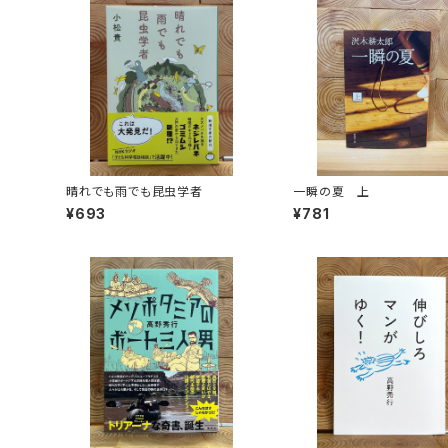
晴れでも雨でも昆虫学者
一瞬の夏 上
¥693
¥781