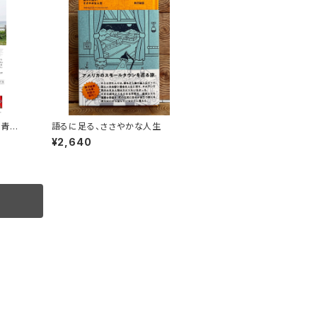
を青田
語るに足る、ささやかな人生
」録画
¥2,640