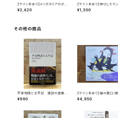
【サイン本あり】メソポタミアのボ
【サイン本あり】伸びしろマ
ート三人男
く！
¥2,420
¥1,300
その他の商品
平家物語と太平記 通説の虚像を
【サイン本あり】猫の悪口〈
暴く
定・オリジナルトート付き〉
¥990
¥4,950