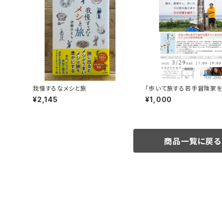
我慢するなメシと旅
「歩いて旅する若手冒険家
買い！平井佑樹 × 荻田泰永
¥2,145
¥1,000
視聴権
商品一覧に戻る