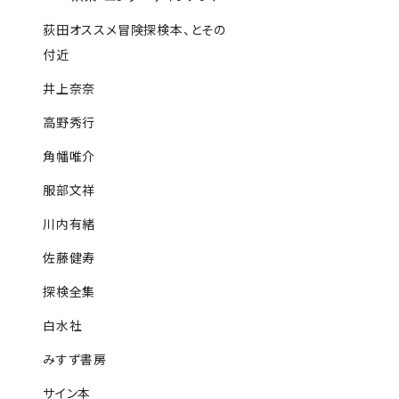
荻田オススメ冒険探検本、とその
付近
井上奈奈
高野秀行
角幡唯介
服部文祥
川内有緒
佐藤健寿
探検全集
白水社
みすず書房
サイン本