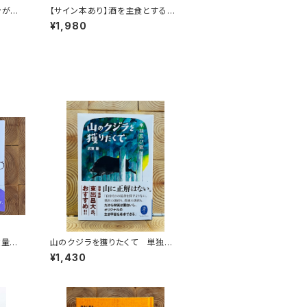
ンがゆ
【サイン本あり】酒を主食とする
人々 エチオピアの科学的秘境を
¥1,980
旅する
数量限
山のクジラを獲りたくて 単独忍
び猟記（文庫版）
¥1,430