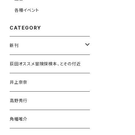
各種イベント
CATEGORY
新刊
和書
荻田オススメ冒険探検本、とその付近
文学・小説・物語
井上奈奈
随筆・ノンフィクション・その他
高野秀行
旅行・紀行
角幡唯介
人文・社会