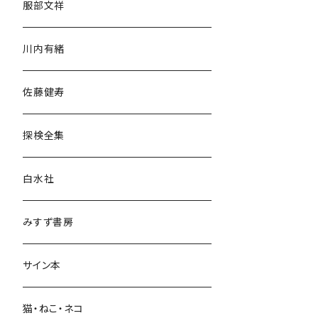
服部文祥
歴史・考古学
川内有緒
宗教・哲学・思想
佐藤健寿
民族・風習
探検全集
言語・ことば
白水社
政治・経済
みすず書房
経営・マネジメント
サイン本
科学・技術
猫・ねこ・ネコ
教育・教養