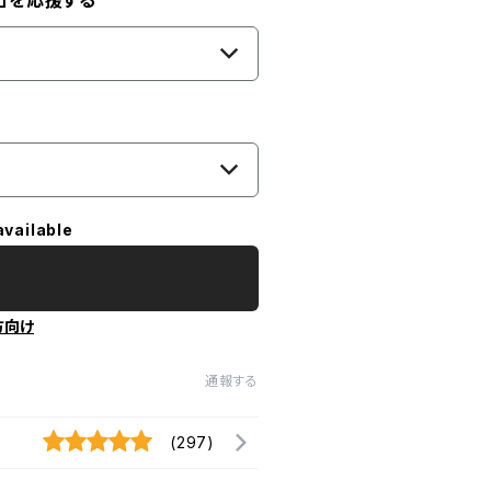
」を応援する
available
方向け
通報する
(297)