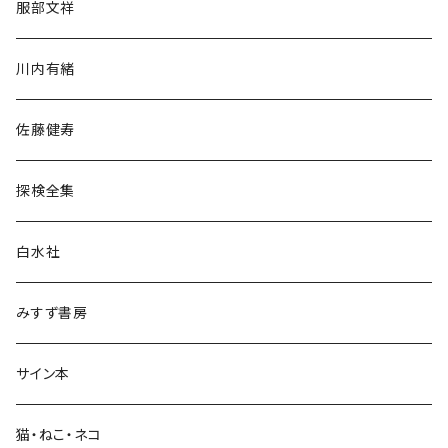
服部文祥
歴史・考古学
川内有緒
宗教・哲学・思想
佐藤健寿
民族・風習
探検全集
言語・ことば
白水社
政治・経済
みすず書房
経営・マネジメント
サイン本
科学・技術
猫・ねこ・ネコ
教育・教養