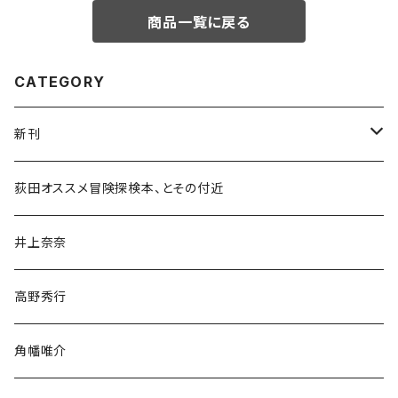
商品一覧に戻る
CATEGORY
新刊
和書
荻田オススメ冒険探検本、とその付近
文学・小説・物語
井上奈奈
随筆・ノンフィクション・その他
高野秀行
旅行・紀行
角幡唯介
人文・社会