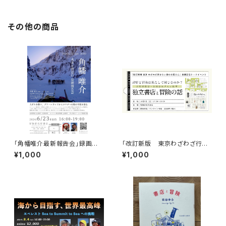
その他の商品
「角幡唯介最新報告会」録画視
「改訂新版 東京わざわざ行き
聴権
たい街の本屋さん」出版記念ト
¥1,000
¥1,000
ークイベント録画視聴権