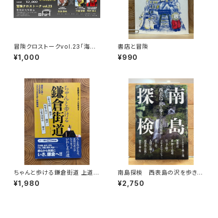
冒険クロストークvol.23「海か
書店と冒険
ら目指す、世界最高峰」録画視聴
¥1,000
¥990
権
ちゃんと歩ける鎌倉街道 上道・
南島探検 西表島の沢を歩きつ
中道・下道
くす
¥1,980
¥2,750