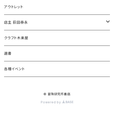
マグカップ
アウトレット
傘
店主 荻田泰永
食料品
書籍
クラフト木楽屋
その他
ウェア
選書
各種イベント
© 冒険研究所書店
Powered by