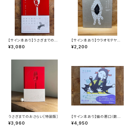
【サイン本あり】うさぎまでのお
【サイン本あり】ウラオモテヤマ
さらい［通常版］
ネコ
¥3,080
¥2,200
うさぎまでのおさらい［特装版］
【サイン本あり】猫の悪口〈数量
限定・オリジナルトート付き〉
¥3,960
¥4,950