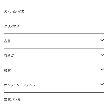
犬・いぬ・イヌ
生活・暮らし
クリスマス
芸術・絵画・写真
古書
絵本・児童書
娯楽・エンターテインメント
古書セット
衣料品
美術
POLEWARDS
雑貨
Tシャツ
バッグ
オンラインコンテンツ
ブックカバー
冒険クロストーク
写真パネル