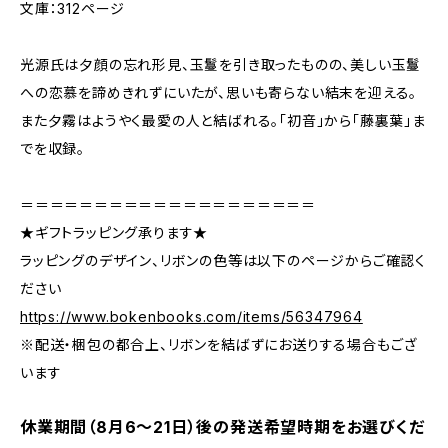
文庫：312ページ
光源氏は夕顔の忘れ形見、玉鬘を引き取ったものの、美しい玉鬘
への恋慕を諦めきれずにいたが、思いも寄らない結末を迎える。
また夕霧はようやく最愛の人と結ばれる。「初音」から「藤裏葉」ま
でを収録。
＝＝＝＝＝＝＝＝＝＝＝＝＝＝＝＝＝＝＝＝
★ギフトラッピング承ります★
ラッピングのデザイン、リボンの色等は以下のページからご確認く
ださい
https://www.bokenbooks.com/items/56347964
※配送・梱包の都合上、リボンを結ばずにお送りする場合もござ
います
休業期間（8月6〜21日）後の発送希望時期をお選びくだ