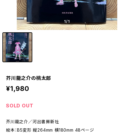
1
/1
芥川龍之介の桃太郎
¥1,980
SOLD OUT
芥川龍之介／河出書房新社
絵本：B5変形 縦264mm 横180mm 48ページ