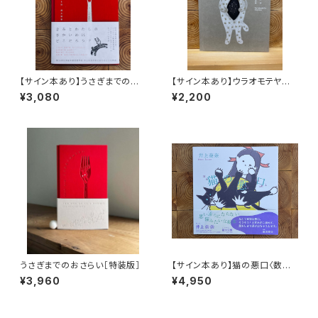
【サイン本あり】うさぎまでのお
【サイン本あり】ウラオモテヤマ
さらい［通常版］
ネコ
¥3,080
¥2,200
うさぎまでのおさらい［特装版］
【サイン本あり】猫の悪口〈数量
限定・オリジナルトート付き〉
¥3,960
¥4,950