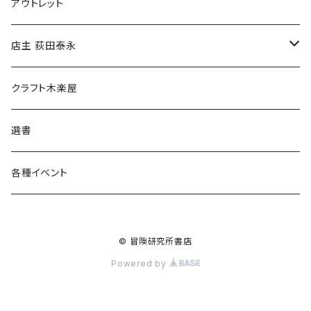
マグカップ
アウトレット
傘
店主 荻田泰永
食料品
書籍
クラフト木楽屋
その他
ウェア
選書
各種イベント
© 冒険研究所書店
Powered by