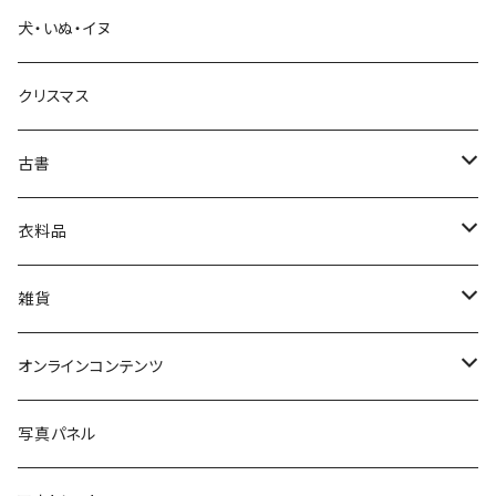
犬・いぬ・イヌ
生活・暮らし
クリスマス
芸術・絵画・写真
古書
絵本・児童書
娯楽・エンターテインメント
古書セット
衣料品
美術
POLEWARDS
雑貨
Tシャツ
バッグ
オンラインコンテンツ
ブックカバー
冒険クロストーク
写真パネル