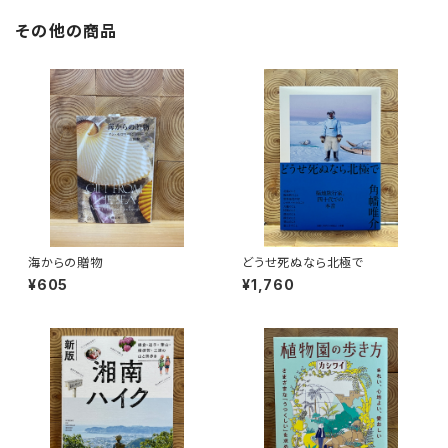
その他の商品
海からの贈物
どうせ死ぬなら北極で
¥605
¥1,760