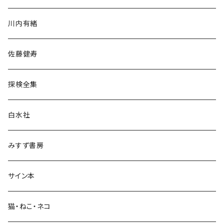
歴史・考古学
川内有緒
宗教・哲学・思想
佐藤健寿
民族・風習
探検全集
言語・ことば
白水社
政治・経済
みすず書房
経営・マネジメント
サイン本
科学・技術
猫・ねこ・ネコ
教育・教養