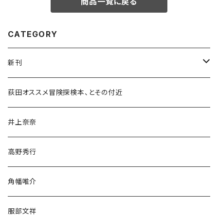
商品一覧に戻る
CATEGORY
新刊
和書
荻田オススメ冒険探検本、とその付近
文学・小説・物語
井上奈奈
随筆・ノンフィクション・その他
高野秀行
旅行・紀行
角幡唯介
人文・社会
服部文祥