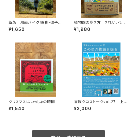
新版 湘南ハイク 鎌倉・逗子・
植物園の歩き方 きれい、心地
葉山・横須賀・三浦の山と海歩き
よい、愛おしい さまざまな「うつ
¥1,650
¥1,980
くしい」を求めて
クリスマスはいっしょの時間
冒険クロストークvol.27 上田
優紀「この星の物語を撮る」録画
¥1,540
¥2,000
視聴権