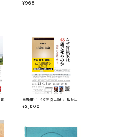
である
¥968
を青田
角幡唯介「43歳頂点論」出版記念
」録画
トークイベント録画視聴権
¥2,000