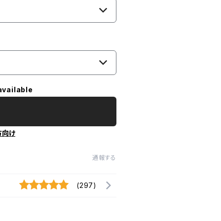
available
方向け
通報する
(297)