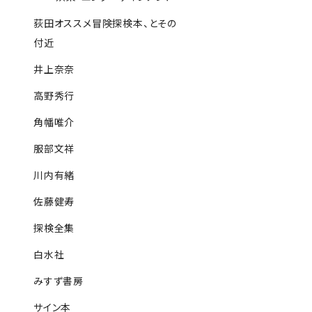
荻田オススメ冒険探検本、とその
付近
井上奈奈
高野秀行
角幡唯介
服部文祥
川内有緒
佐藤健寿
探検全集
白水社
みすず書房
サイン本