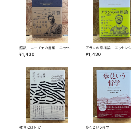
超訳 ニーチェの言葉 エッセン
アランの幸福論 エッセン
シャル版
版
¥1,430
¥1,430
教育とは何か
歩くという哲学