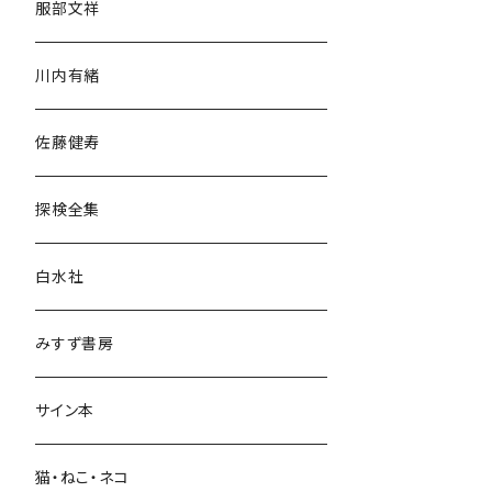
服部文祥
歴史・考古学
川内有緒
宗教・哲学・思想
佐藤健寿
民族・風習
探検全集
言語・ことば
白水社
政治・経済
みすず書房
経営・マネジメント
サイン本
科学・技術
猫・ねこ・ネコ
教育・教養