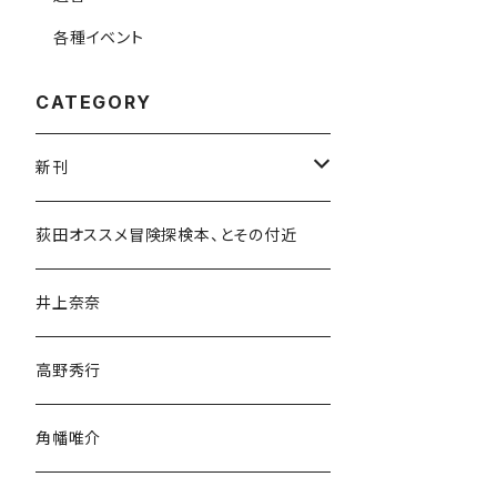
各種イベント
CATEGORY
新刊
和書
荻田オススメ冒険探検本、とその付近
文学・小説・物語
井上奈奈
随筆・ノンフィクション・その他
高野秀行
旅行・紀行
角幡唯介
人文・社会