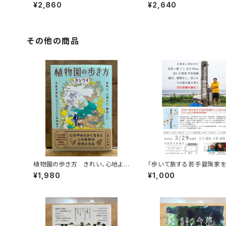
¥2,860
¥2,640
その他の商品
植物園の歩き方 きれい、心地よ
「歩いて旅する若手冒険家
い、愛おしい さまざまな「うつくし
買い！平井佑樹 × 荻田泰永
¥1,980
¥1,000
い」を求めて
視聴権