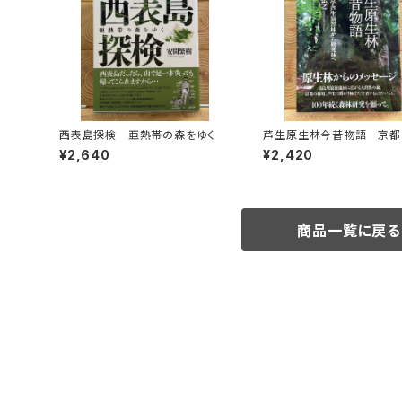
西表島探検 亜熱帯の森をゆく
芦生原生林今昔物語 京都
芦生演習林から研究林へ
¥2,640
¥2,420
商品一覧に戻る