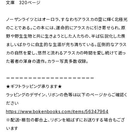
文庫 320ページ
ノーザンライツとはオーロラ、すなわちアラスカの空に輝く北極光
のことである。この本には、運命的にアラスカに引き寄せられ、原
野や野生生物と共に生きようとした人たちの、半ば伝説化した羨
ましいばかりに自主的な生涯が充ち満ちている。圧倒的なアラス
カの自然を愛し、悠然と流れるアラスカの時間を愛し続けて逝っ
た著者の渾身の遺作。カラー写真多数収録。
＝＝＝＝＝＝＝＝＝＝＝＝＝＝＝＝＝＝＝＝
★ギフトラッピング承ります★
ラッピングのデザイン、リボンの色等は以下のページからご確認く
ださい
https://www.bokenbooks.com/items/56347964
※配送・梱包の都合上、リボンを結ばずにお送りする場合もござ
います