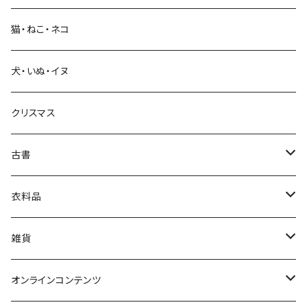
猫・ねこ・ネコ
教育・教養
犬・いぬ・イヌ
生活・暮らし
クリスマス
芸術・絵画・写真
古書
絵本・児童書
娯楽・エンターテインメント
古書セット
衣料品
美術
POLEWARDS
雑貨
Tシャツ
バッグ
オンラインコンテンツ