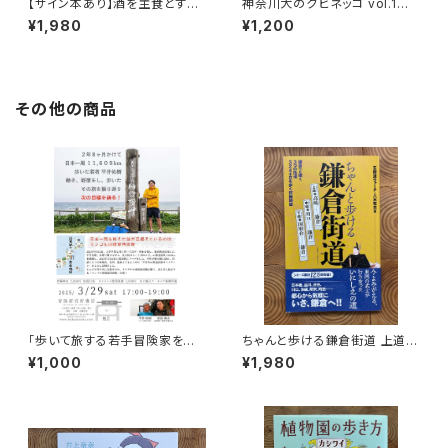
【サイン本あり】酒を主食とする
神奈川犬のクビネッコ vol.1
人々 エチオピアの科学的秘境
特集：大和と異国
¥1,980
¥1,200
を旅する
その他の商品
「歩いて旅する若手冒険家を青
ちゃんと歩ける鎌倉街道 上道・
田買い！平井佑樹 × 荻田泰永」
中道・下道
¥1,000
¥1,980
録画視聴権