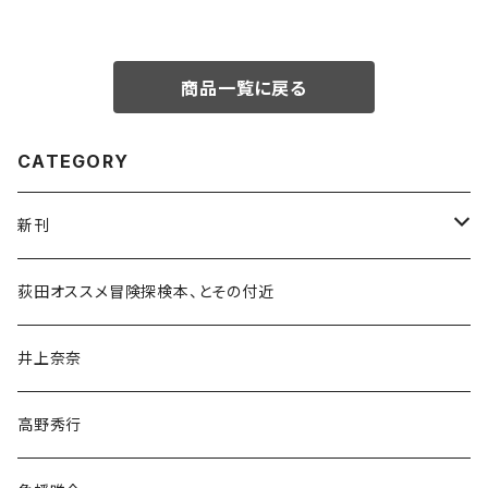
商品一覧に戻る
CATEGORY
新刊
和書
荻田オススメ冒険探検本、とその付近
文学・小説・物語
井上奈奈
随筆・ノンフィクション・その他
高野秀行
旅行・紀行