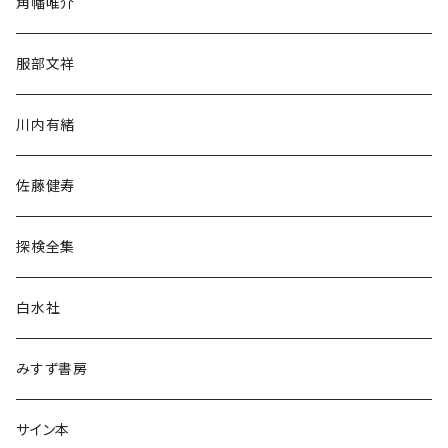
角幡唯介
人文・社会
服部文祥
歴史・考古学
川内有緒
宗教・哲学・思想
佐藤健寿
民族・風習
探検全集
言語・ことば
白水社
政治・経済
みすず書房
経営・マネジメント
サイン本
科学・技術