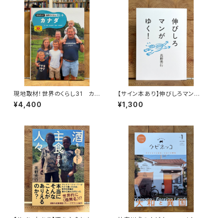
現地取材！世界のくらし31 カナ
【サイン本あり】伸びしろマンが
ダ
ゆく！
¥4,400
¥1,300