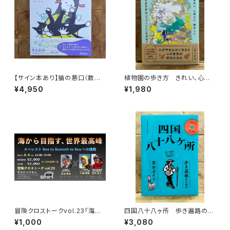
【サイン本あり】猫の悪口〈数量
植物園の歩き方 きれい、心地
限定・オリジナルトート付き〉
よい、愛おしい さまざまな「うつ
¥4,950
¥1,980
くしい」を求めて
冒険クロストークvol.23「海か
四国八十八ヶ所 歩き遍路のた
ら目指す、世界最高峰」録画視聴
めの完全ガイド
¥1,000
¥3,080
権