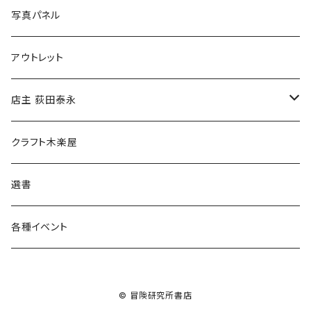
ブックカバー
冒険クロストーク
写真パネル
マグカップ
アウトレット
傘
店主 荻田泰永
食料品
書籍
クラフト木楽屋
その他
ウェア
選書
各種イベント
© 冒険研究所書店