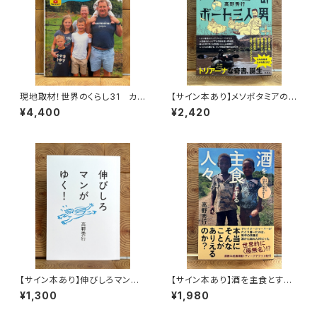
現地取材！世界のくらし31 カナ
【サイン本あり】メソポタミアの
ダ
ボート三人男
¥4,400
¥2,420
【サイン本あり】伸びしろマンが
【サイン本あり】酒を主食とする
ゆく！
人々 エチオピアの科学的秘境
¥1,300
¥1,980
を旅する