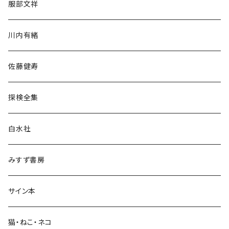
服部文祥
歴史・考古学
川内有緒
宗教・哲学・思想
佐藤健寿
民族・風習
探検全集
言語・ことば
白水社
政治・経済
みすず書房
経営・マネジメント
サイン本
科学・技術
猫・ねこ・ネコ
教育・教養