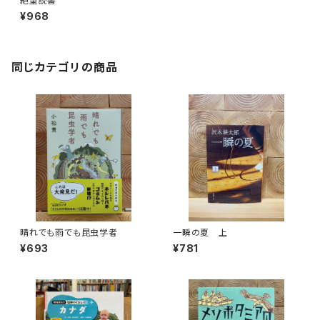
絶望読書
¥968
同じカテゴリの商品
晴れでも雨でも昆虫学者
一瞬の夏 上
¥693
¥781