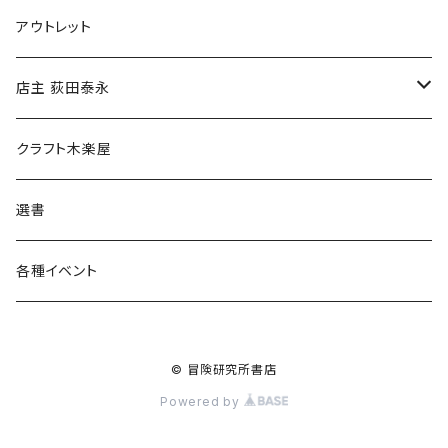
マグカップ
アウトレット
傘
店主 荻田泰永
食料品
書籍
クラフト木楽屋
その他
ウェア
選書
各種イベント
© 冒険研究所書店
Powered by