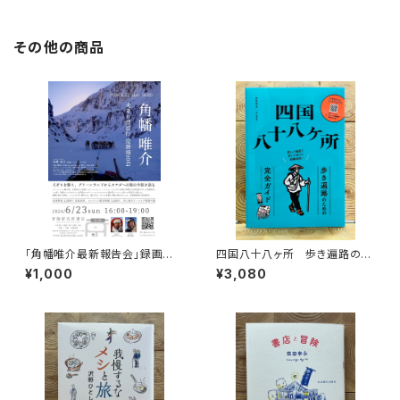
その他の商品
「角幡唯介最新報告会」録画視
四国八十八ヶ所 歩き遍路のた
聴権
めの完全ガイド
¥1,000
¥3,080