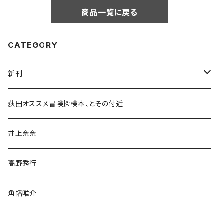
商品一覧に戻る
CATEGORY
新刊
和書
荻田オススメ冒険探検本、とその付近
文学・小説・物語
井上奈奈
随筆・ノンフィクション・その他
高野秀行
旅行・紀行
角幡唯介
人文・社会