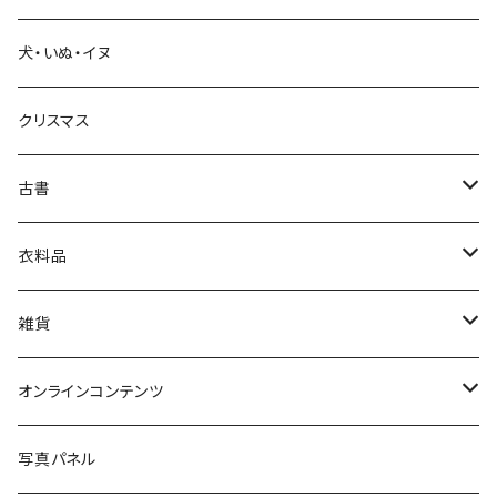
犬・いぬ・イヌ
生活・暮らし
クリスマス
芸術・絵画・写真
古書
絵本・児童書
娯楽・エンターテインメント
古書セット
衣料品
美術
POLEWARDS
雑貨
Tシャツ
バッグ
オンラインコンテンツ
ブックカバー
冒険クロストーク
写真パネル