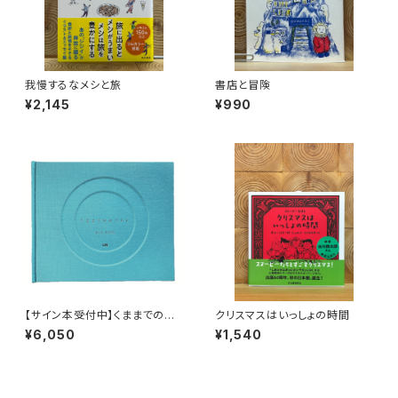
我慢するなメシと旅
書店と冒険
¥2,145
¥990
【サイン本受付中】くままでのお
クリスマスはいっしょの時間
さらい〈特装新版〉
¥6,050
¥1,540