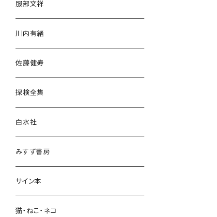
服部文祥
歴史・考古学
川内有緒
宗教・哲学・思想
佐藤健寿
民族・風習
探検全集
言語・ことば
白水社
政治・経済
みすず書房
経営・マネジメント
サイン本
科学・技術
猫・ねこ・ネコ
教育・教養