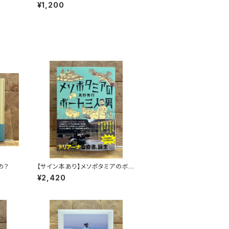
秘境を
集：大和と異国
¥1,200
の？
【サイン本あり】メソポタミアのボ
ート三人男
¥2,420