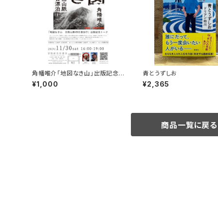
角幡唯介「地図なき山」出版記念ト
青とうずしお
ークイベント録画視聴権
¥1,000
¥2,365
商品一覧に戻る