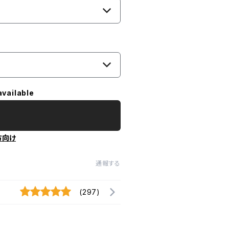
available
方向け
通報する
(297)