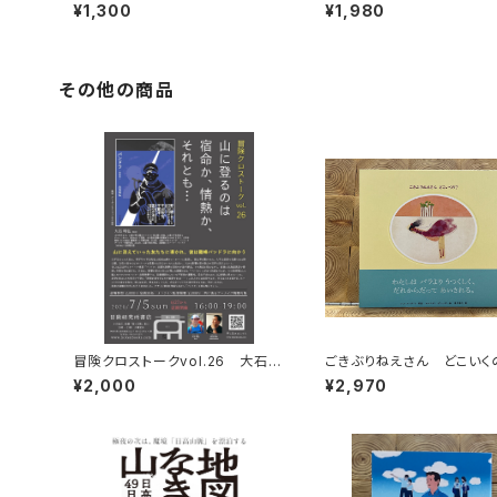
く！
人々 エチオピアの科学的
¥1,300
¥1,980
旅する
その他の商品
冒険クロストークvol.26 大石明
ごきぶりねえさん どこいく
弘「山に登るのは 宿命か、情熱か、
¥2,000
¥2,970
それとも…」録画視聴権