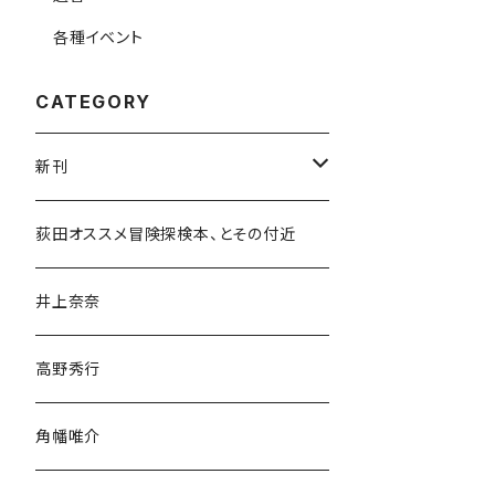
各種イベント
CATEGORY
新刊
和書
荻田オススメ冒険探検本、とその付近
文学・小説・物語
井上奈奈
随筆・ノンフィクション・その他
高野秀行
旅行・紀行
角幡唯介
人文・社会