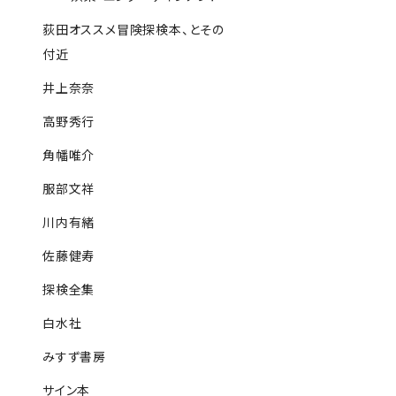
荻田オススメ冒険探検本、とその
付近
井上奈奈
高野秀行
角幡唯介
服部文祥
川内有緒
佐藤健寿
探検全集
白水社
みすず書房
サイン本