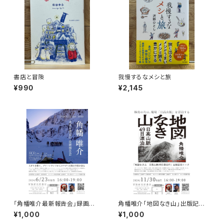
書店と冒険
我慢するなメシと旅
¥990
¥2,145
「角幡唯介最新報告会」録画視
角幡唯介「地図なき山」出版記念
聴権
トークイベント録画視聴権
¥1,000
¥1,000