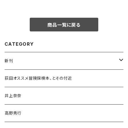
商品一覧に戻る
CATEGORY
新刊
和書
荻田オススメ冒険探検本、とその付近
文学・小説・物語
井上奈奈
随筆・ノンフィクション・その他
高野秀行
旅行・紀行