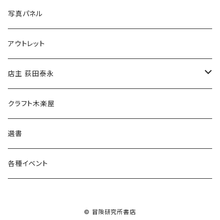
ブックカバー
冒険クロストーク
写真パネル
マグカップ
アウトレット
傘
店主 荻田泰永
食料品
書籍
クラフト木楽屋
その他
ウェア
選書
各種イベント
© 冒険研究所書店