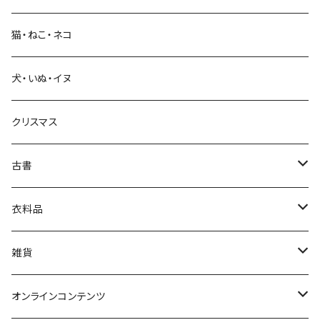
科学・技術
猫・ねこ・ネコ
教育・教養
犬・いぬ・イヌ
生活・暮らし
クリスマス
芸術・絵画・写真
古書
絵本・児童書
娯楽・エンターテインメント
古書セット
衣料品
美術
POLEWARDS
雑貨
Tシャツ
バッグ
オンラインコンテンツ