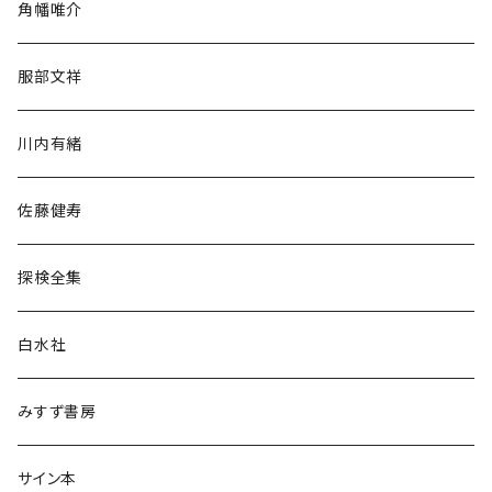
角幡唯介
人文・社会
服部文祥
歴史・考古学
川内有緒
宗教・哲学・思想
佐藤健寿
民族・風習
探検全集
言語・ことば
白水社
政治・経済
みすず書房
経営・マネジメント
サイン本