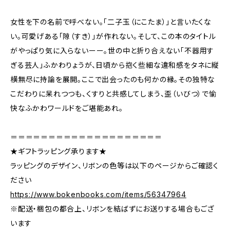
女性を下の名前で呼べない。「二子玉（にこたま）」と言いたくな
い。可愛げある「隙（すき）」が作れない。そして、この本のタイトル
がやっぱり気に入らないーー。世の中と折り合えない「不器用す
ぎる芸人」ふかわりょうが、日頃から抱く些細な違和感をタネに縦
横無尽に持論を展開。ここで出会ったのも何かの縁。その独特な
こだわりに呆れつつも、くすりと共感してしまう、歪（いびつ）で愉
快なふかわワールドをご堪能あれ。
＝＝＝＝＝＝＝＝＝＝＝＝＝＝＝＝＝＝＝＝
★ギフトラッピング承ります★
ラッピングのデザイン、リボンの色等は以下のページからご確認く
ださい
https://www.bokenbooks.com/items/56347964
※配送・梱包の都合上、リボンを結ばずにお送りする場合もござ
います