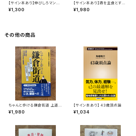
【サイン本あり】伸びしろマンが
【サイン本あり】酒を主食とする
ゆく！
人々 エチオピアの科学的秘境
¥1,300
¥1,980
を旅する
その他の商品
ちゃんと歩ける鎌倉街道 上道・
【サイン本あり】 43歳頂点論
中道・下道
¥1,980
¥1,034