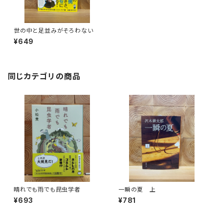
世の中と足並みがそろわない
¥649
同じカテゴリの商品
晴れでも雨でも昆虫学者
一瞬の夏 上
¥693
¥781