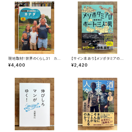
現地取材！世界のくらし31 カナ
【サイン本あり】メソポタミアの
ダ
ボート三人男
¥4,400
¥2,420