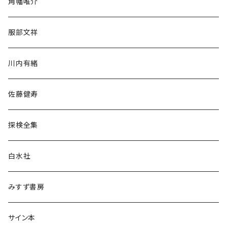
角幡唯介
人文・社会
服部文祥
歴史・考古学
川内有緒
宗教・哲学・思想
佐藤健寿
民族・風習
探検全集
言語・ことば
白水社
政治・経済
みすず書房
経営・マネジメント
サイン本
科学・技術