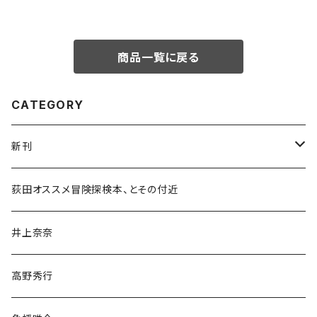
商品一覧に戻る
CATEGORY
新刊
和書
荻田オススメ冒険探検本、とその付近
文学・小説・物語
井上奈奈
随筆・ノンフィクション・その他
高野秀行
旅行・紀行