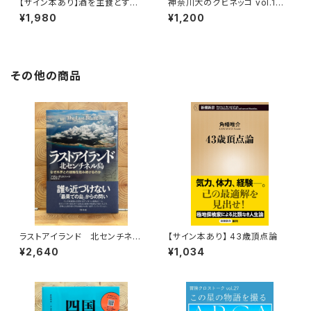
【サイン本あり】酒を主食とする
神奈川犬のクビネッコ vol.1
人々 エチオピアの科学的秘境
特集：大和と異国
¥1,980
¥1,200
を旅する
その他の商品
ラストアイランド 北センチネル
【サイン本あり】 43歳頂点論
島 なぜ外界との接触を拒み続
¥2,640
¥1,034
けるのか