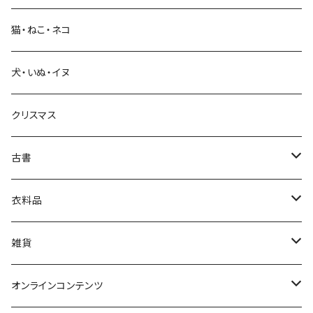
猫・ねこ・ネコ
教育・教養
犬・いぬ・イヌ
生活・暮らし
クリスマス
芸術・絵画・写真
古書
絵本・児童書
娯楽・エンターテインメント
古書セット
衣料品
美術
POLEWARDS
雑貨
Tシャツ
バッグ
オンラインコンテンツ