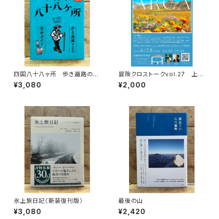
四国八十八ヶ所 歩き遍路のた
冒険クロストークvol.27 上田
めの完全ガイド
優紀「この星の物語を撮る」録画
¥3,080
¥2,000
視聴権
氷上旅日記〈新装復刊版〉
最後の山
¥3,080
¥2,420