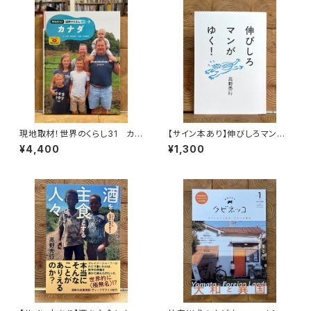
現地取材！世界のくらし31 カナ
【サイン本あり】伸びしろマンが
ダ
ゆく！
¥4,400
¥1,300