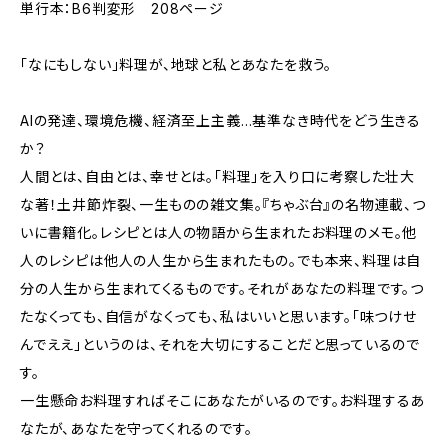
単行本：B6判変形 208ページ
「なにもしない」料理が、地球と私とあなたを救う。
AIの発達、環境危機、経済至上主義…基準なき時代をどう生きる
か？
人間とは、自由とは、幸せとは。「料理」を入り口に考察した壮大
な著！土井節炸裂、一生ものの雑文集。『ちゃぶ台』の名物連載、つ
いに書籍化。レシピとは人の物語から生まれたお料理のメモ。他
人のレシピは他人の人生から生まれたもの。でも本来、料理は自
分の人生から生まれてくるものです。それがあなたの料理です。つ
たなくっても、自信がなくっても、私はいいと思います。「味つけせ
んでええ」というのは、それを大切にすることだと思っているので
す。
一生懸命お料理すればそこにあなたがいるのです。お料理するあ
なたが、あなたを守ってくれるのです。