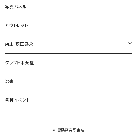
ブックカバー
冒険クロストーク
写真パネル
マグカップ
アウトレット
傘
店主 荻田泰永
食料品
書籍
クラフト木楽屋
その他
ウェア
選書
各種イベント
© 冒険研究所書店