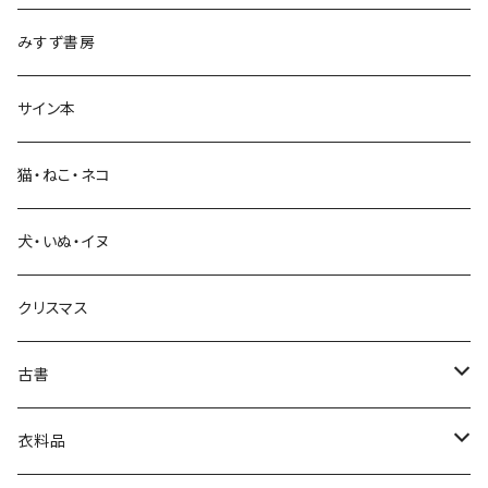
政治・経済
みすず書房
経営・マネジメント
サイン本
科学・技術
猫・ねこ・ネコ
教育・教養
犬・いぬ・イヌ
生活・暮らし
クリスマス
芸術・絵画・写真
古書
絵本・児童書
娯楽・エンターテインメント
古書セット
衣料品