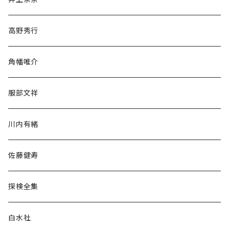
随筆・ノンフィクション・その他
高野秀行
旅行・紀行
角幡唯介
人文・社会
服部文祥
歴史・考古学
川内有緒
宗教・哲学・思想
佐藤健寿
民族・風習
探検全集
言語・ことば
白水社