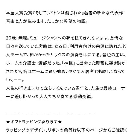
本屋大賞受賞『そして、バトンは渡された』著者の新たな代表作！
音楽と人が生み出す、たしかな希望の物語。
29歳、無職。ミュージシャンへの夢を捨てきれないまま、怠惰な
日々を送っていた宮路は、ある日、利用者向けの余興に訪れた老
人ホームで、神がかったサックスの演奏を耳にする。音色の主は、
ホームの介護士・渡部だった。「神様」に出会った興奮に突き動か
された宮路はホームに通い始め、やがて入居者とも親しくなって
いくーー。
人生の行き止まりで立ちすくんでいる青年と、人生の最終コーナ
ーに差し掛かった大人たちが奏でる感動長編。
＝＝＝＝＝＝＝＝＝＝＝＝＝＝＝＝＝＝＝＝
★ギフトラッピング承ります★
ラッピングのデザイン、リボンの色等は以下のページからご確認く