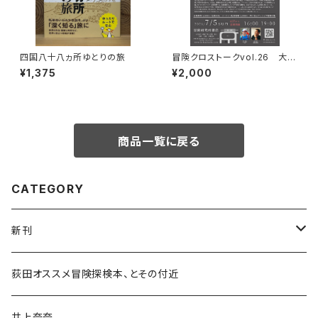
四国八十八ヵ所ゆとりの旅
冒険クロストークvol.26 大石
明弘「山に登るのは 宿命か、情
¥1,375
¥2,000
熱か、それとも…」録画視聴権
商品一覧に戻る
CATEGORY
新刊
和書
荻田オススメ冒険探検本、とその付近
文学・小説・物語
井上奈奈