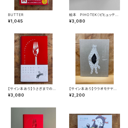
BUTTER
絵本 PIHOTEK（ピヒュッティ）
北極を風と歩く
¥1,045
¥3,080
【サイン本あり】うさぎまでのお
【サイン本あり】ウラオモテヤマ
さらい［通常版］
ネコ
¥3,080
¥2,200