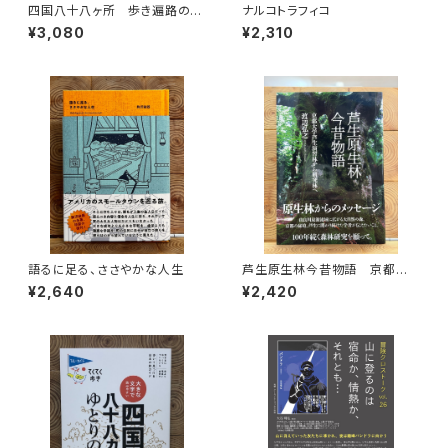
四国八十八ヶ所 歩き遍路のた
ナルコトラフィコ
めの完全ガイド
¥3,080
¥2,310
語るに足る、ささやかな人生
芦生原生林今昔物語 京都大
学芦生演習林から研究林へ
¥2,640
¥2,420