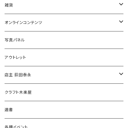
美術
POLEWARDS
雑貨
Tシャツ
バッグ
オンラインコンテンツ
ブックカバー
冒険クロストーク
写真パネル
マグカップ
アウトレット
傘
店主 荻田泰永
食料品
書籍
クラフト木楽屋
その他
ウェア
選書
各種イベント