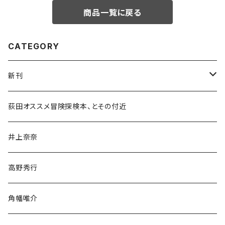
商品一覧に戻る
CATEGORY
新刊
和書
荻田オススメ冒険探検本、とその付近
文学・小説・物語
井上奈奈
随筆・ノンフィクション・その他
高野秀行
旅行・紀行
角幡唯介
人文・社会