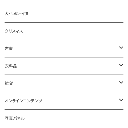
犬・いぬ・イヌ
生活・暮らし
クリスマス
芸術・絵画・写真
古書
絵本・児童書
娯楽・エンターテインメント
古書セット
衣料品
美術
POLEWARDS
雑貨
Tシャツ
バッグ
オンラインコンテンツ
ブックカバー
冒険クロストーク
写真パネル