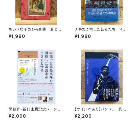
ちいさな手のひら事典 おとぎ
ナチスに抗した若者たち その
話
生き方を問う
¥1,980
¥1,980
関健作・新刊出版記念トークイ
【サイン本あり】パンドラ 約束
ベント録画視聴権
の頂
¥2,000
¥2,200