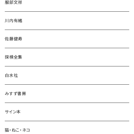
服部文祥
歴史・考古学
川内有緒
宗教・哲学・思想
佐藤健寿
民族・風習
探検全集
言語・ことば
白水社
政治・経済
みすず書房
経営・マネジメント
サイン本
科学・技術
猫・ねこ・ネコ
教育・教養