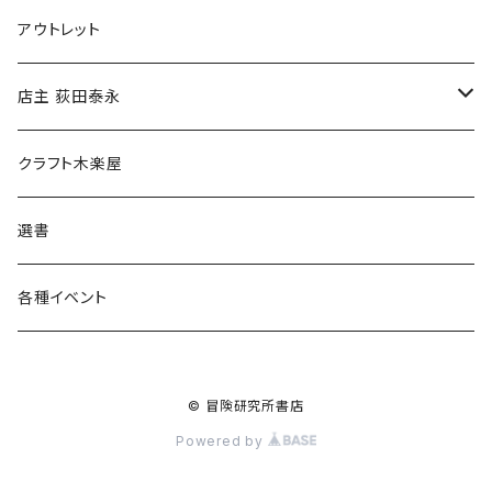
マグカップ
アウトレット
傘
店主 荻田泰永
食料品
書籍
クラフト木楽屋
その他
ウェア
選書
各種イベント
© 冒険研究所書店
Powered by