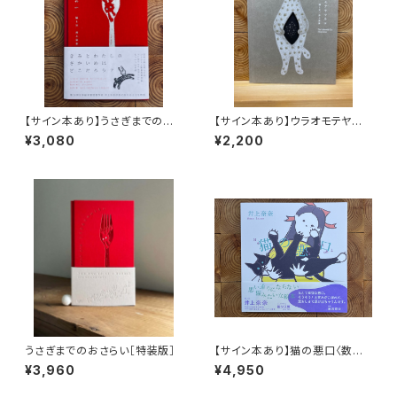
【サイン本あり】うさぎまでのお
【サイン本あり】ウラオモテヤマ
さらい［通常版］
ネコ
¥3,080
¥2,200
うさぎまでのおさらい［特装版］
【サイン本あり】猫の悪口〈数量
限定・オリジナルトート付き〉
¥3,960
¥4,950