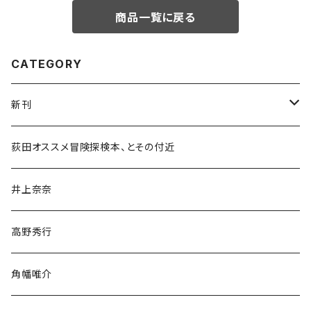
商品一覧に戻る
CATEGORY
新刊
和書
荻田オススメ冒険探検本、とその付近
文学・小説・物語
井上奈奈
随筆・ノンフィクション・その他
高野秀行
旅行・紀行
角幡唯介
人文・社会