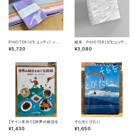
PIHOTEK（ピヒュッティ） + オリ
絵本 PIHOTEK（ピヒュッティ）
ジナルふろしき（薄紫）セット
北極を風と歩く
¥5,720
¥3,080
【サイン本あり】世界の納豆をめ
そらをとびたい
ぐる探検
¥1,430
¥1,650