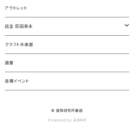
マグカップ
アウトレット
傘
店主 荻田泰永
食料品
書籍
クラフト木楽屋
その他
ウェア
選書
各種イベント
© 冒険研究所書店
Powered by