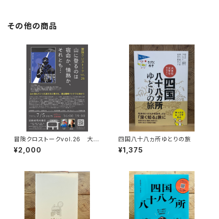
その他の商品
冒険クロストークvol.26 大石
四国八十八ヵ所ゆとりの旅
明弘「山に登るのは 宿命か、情
¥2,000
¥1,375
熱か、それとも…」録画視聴権