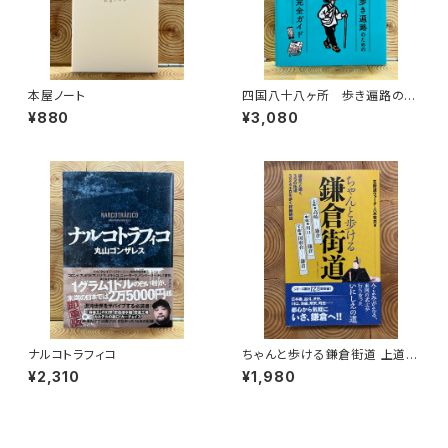
本屋ノート
四国八十八ヶ所 歩き遍路のた
めの完全ガイド
¥880
¥3,080
ナルコトラフィコ
ちゃんと歩ける鎌倉街道 上道・
中道・下道
¥2,310
¥1,980