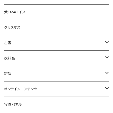
犬・いぬ・イヌ
生活・暮らし
クリスマス
芸術・絵画・写真
古書
絵本・児童書
娯楽・エンターテインメント
古書セット
衣料品
美術
POLEWARDS
雑貨
Tシャツ
バッグ
オンラインコンテンツ
ブックカバー
冒険クロストーク
写真パネル