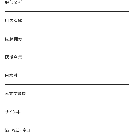
服部文祥
歴史・考古学
川内有緒
宗教・哲学・思想
佐藤健寿
民族・風習
探検全集
言語・ことば
白水社
政治・経済
みすず書房
経営・マネジメント
サイン本
科学・技術
猫・ねこ・ネコ
教育・教養