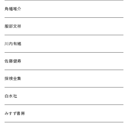
旅行・紀行
角幡唯介
人文・社会
服部文祥
歴史・考古学
川内有緒
宗教・哲学・思想
佐藤健寿
民族・風習
探検全集
言語・ことば
白水社
政治・経済
みすず書房
経営・マネジメント