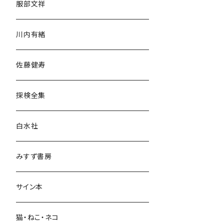
服部文祥
歴史・考古学
川内有緒
宗教・哲学・思想
佐藤健寿
民族・風習
探検全集
言語・ことば
白水社
政治・経済
みすず書房
経営・マネジメント
サイン本
科学・技術
猫・ねこ・ネコ
教育・教養