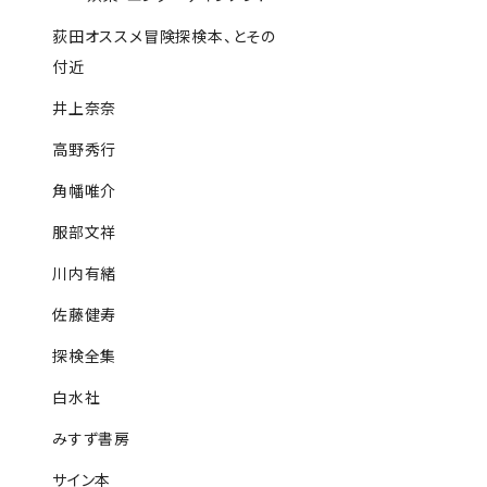
荻田オススメ冒険探検本、とその
付近
井上奈奈
高野秀行
角幡唯介
服部文祥
川内有緒
佐藤健寿
探検全集
白水社
みすず書房
サイン本