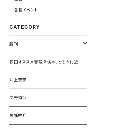
各種イベント
CATEGORY
新刊
和書
荻田オススメ冒険探検本、とその付近
文学・小説・物語
井上奈奈
随筆・ノンフィクション・その他
高野秀行
旅行・紀行
角幡唯介
人文・社会