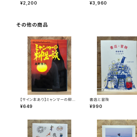
コ
¥2,200
¥3,960
その他の商品
【サイン本あり】ミャンマーの柳生
書店と冒険
一族
¥649
¥990