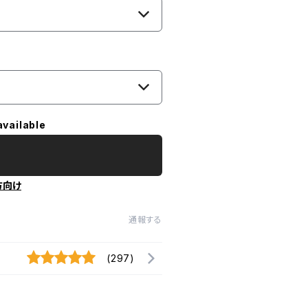
available
方向け
通報する
(297)