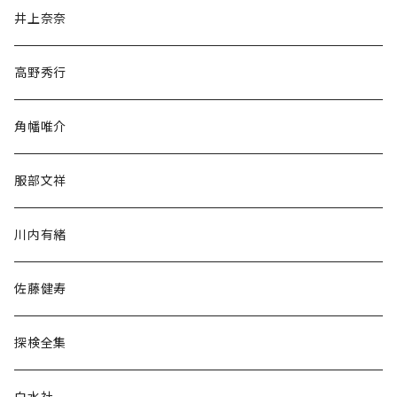
文学・小説・物語
井上奈奈
随筆・ノンフィクション・その他
高野秀行
旅行・紀行
角幡唯介
人文・社会
服部文祥
歴史・考古学
川内有緒
宗教・哲学・思想
佐藤健寿
民族・風習
探検全集
言語・ことば
白水社