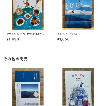
【サイン本あり】世界の納豆をめ
そらをとびたい
ぐる探検
¥1,430
¥1,650
その他の商品