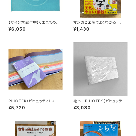
【サイン本受付中】くままでのお
マンガと図解でよくわかる はじ
さらい〈特装新版〉
めての気象学
¥6,050
¥1,430
PIHOTEK（ピヒュッティ） + オリ
絵本 PIHOTEK（ピヒュッティ）
ジナルふろしき（薄紫）セット
北極を風と歩く
¥5,720
¥3,080