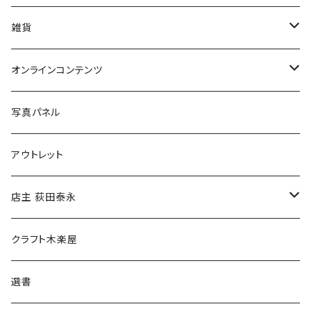
美術
POLEWARDS
雑貨
Tシャツ
バッグ
オンラインコンテンツ
ブックカバー
冒険クロストーク
写真パネル
マグカップ
アウトレット
傘
店主 荻田泰永
食料品
書籍
クラフト木楽屋
その他
ウェア
選書