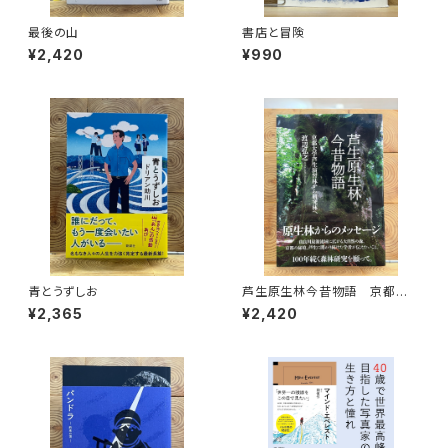
最後の山
書店と冒険
¥2,420
¥990
青とうずしお
芦生原生林今昔物語 京都大
学芦生演習林から研究林へ
¥2,365
¥2,420