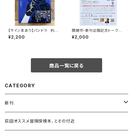
【サイン本あり】パンドラ 約束
関健作・新刊出版記念トークイ
の頂
ベント録画視聴権
¥2,200
¥2,000
商品一覧に戻る
CATEGORY
新刊
和書
荻田オススメ冒険探検本、とその付近