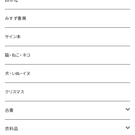
政治・経済
みすず書房
経営・マネジメント
サイン本
科学・技術
猫・ねこ・ネコ
教育・教養
犬・いぬ・イヌ
生活・暮らし
クリスマス
芸術・絵画・写真
古書
絵本・児童書
娯楽・エンターテインメント
古書セット
衣料品