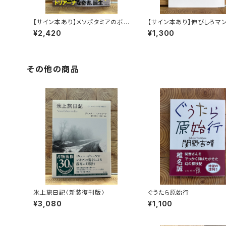
【サイン本あり】メソポタミアのボ
【サイン本あり】伸びしろマ
ート三人男
く！
¥2,420
¥1,300
その他の商品
氷上旅日記〈新装復刊版〉
ぐうたら原始行
¥3,080
¥1,100