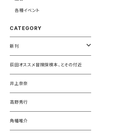
各種イベント
CATEGORY
新刊
和書
荻田オススメ冒険探検本、とその付近
文学・小説・物語
井上奈奈
随筆・ノンフィクション・その他
高野秀行
旅行・紀行
角幡唯介
人文・社会