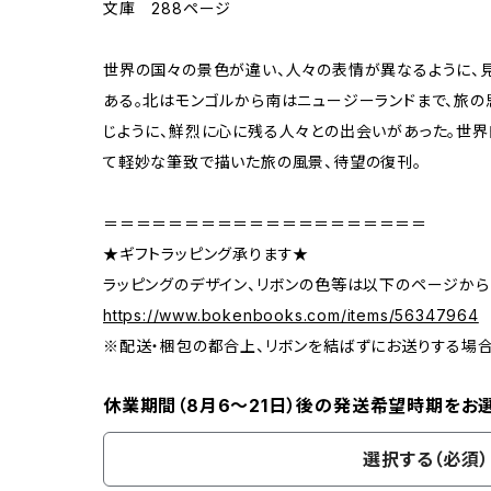
文庫 288ページ
世界の国々の景色が違い、人々の表情が異なるように、
ある。北はモンゴルから南はニュージーランドまで、旅の
じように、鮮烈に心に残る人々との出会いがあった。世界
て軽妙な筆致で描いた旅の風景、待望の復刊。
＝＝＝＝＝＝＝＝＝＝＝＝＝＝＝＝＝＝＝＝
★ギフトラッピング承ります★
ラッピングのデザイン、リボンの色等は以下のページから
https://www.bokenbooks.com/items/56347964
※配送・梱包の都合上、リボンを結ばずにお送りする場
休業期間（8月6〜21日）後の発送希望時期をお
選択する（必須）