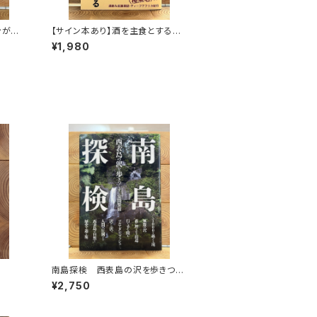
ンがゆ
【サイン本あり】酒を主食とする
人々 エチオピアの科学的秘境を
¥1,980
旅する
南島探検 西表島の沢を歩きつく
す
¥2,750