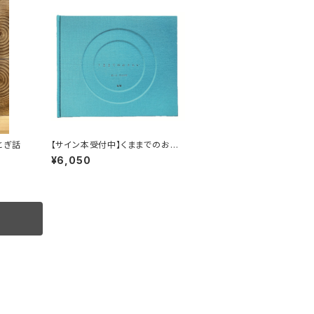
とぎ話
【サイン本受付中】くままでのおさ
らい〈特装新版〉
¥6,050