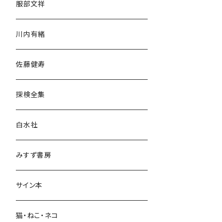
服部文祥
歴史・考古学
川内有緒
宗教・哲学・思想
佐藤健寿
民族・風習
探検全集
言語・ことば
白水社
政治・経済
みすず書房
経営・マネジメント
サイン本
科学・技術
猫・ねこ・ネコ
教育・教養