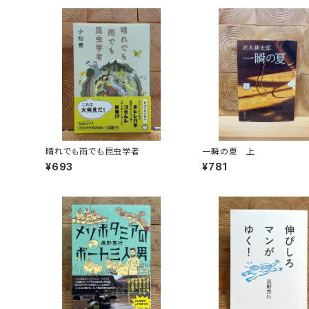
晴れでも雨でも昆虫学者
一瞬の夏 上
¥693
¥781