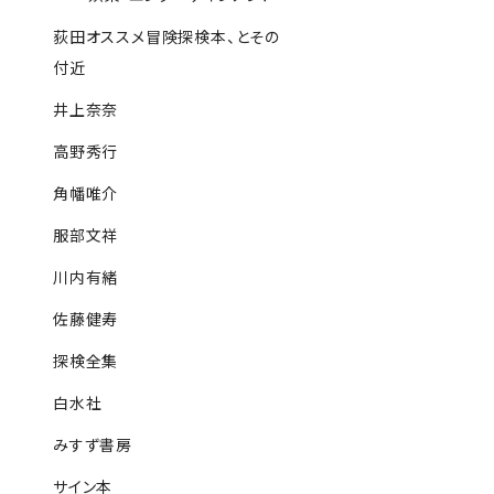
荻田オススメ冒険探検本、とその
付近
井上奈奈
高野秀行
角幡唯介
服部文祥
川内有緒
佐藤健寿
探検全集
白水社
みすず書房
サイン本