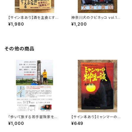
【サイン本あり】酒を主食とする
神奈川犬のクビネッコ vol.1
人々 エチオピアの科学的秘境
特集：大和と異国
¥1,980
¥1,200
を旅する
その他の商品
「歩いて旅する若手冒険家を青
【サイン本あり】ミャンマーの柳
田買い！平井佑樹 × 荻田泰永」
生一族
¥1,000
¥649
録画視聴権