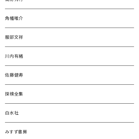
旅行・紀行
角幡唯介
人文・社会
服部文祥
歴史・考古学
川内有緒
宗教・哲学・思想
佐藤健寿
民族・風習
探検全集
言語・ことば
白水社
政治・経済
みすず書房
経営・マネジメント