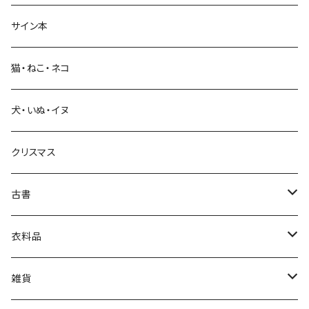
サイン本
科学・技術
猫・ねこ・ネコ
教育・教養
犬・いぬ・イヌ
生活・暮らし
クリスマス
芸術・絵画・写真
古書
絵本・児童書
娯楽・エンターテインメント
古書セット
衣料品
美術
POLEWARDS
雑貨