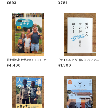
¥693
¥781
現地取材！世界のくらし31 カナ
【サイン本あり】伸びしろマンが
ダ
ゆく！
¥4,400
¥1,300