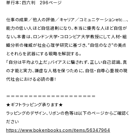
単行本：四六判 296ページ
仕事の成果／他人の評価／キャリア／コミュニケーションetc…、
能力の低い人ほど自信過剰になり、本当に優秀な人ほど自信が
ない。本書は、ロンドン大学・コロンビア大学教授にして人材・組
織分析の権威が社会心理学研究に基づき、”自信のなさ”の美点
とそれらを武器にする戦略を解説する。
「自分は平均より上だ」バイアスに騙されず、正しい自己認識、真
の才能と実力、謙虚な人格を保つために、自信・自尊心重視の現
代社会における必読の書！
＝＝＝＝＝＝＝＝＝＝＝＝＝＝＝＝＝＝＝＝
★ギフトラッピング承ります★
ラッピングのデザイン、リボンの色等は以下のページからご確認く
ださい
https://www.bokenbooks.com/items/56347964