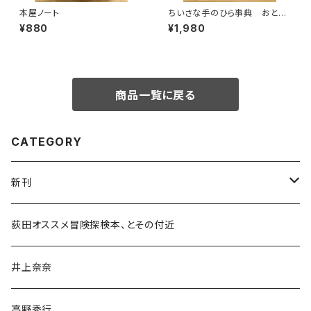
本屋ノート
ちいさな手のひら事典 おとぎ
話
¥880
¥1,980
商品一覧に戻る
CATEGORY
新刊
和書
荻田オススメ冒険探検本、とその付近
文学・小説・物語
井上奈奈
随筆・ノンフィクション・その他
高野秀行