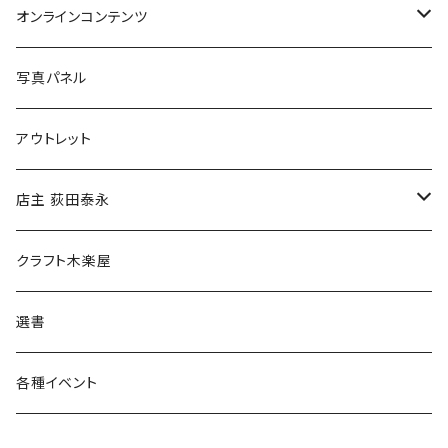
Tシャツ
バッグ
オンラインコンテンツ
ブックカバー
冒険クロストーク
写真パネル
マグカップ
アウトレット
傘
店主 荻田泰永
食料品
書籍
クラフト木楽屋
その他
ウェア
選書
各種イベント